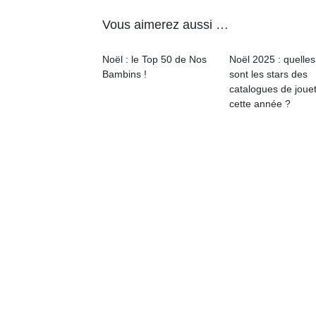
Vous aimerez aussi …
Noël : le Top 50 de Nos
Noël 2025 : quelles
Bambins !
sont les stars des
catalogues de joue
Un
cette année ?
p
e
u
cl
Le
pe
qu