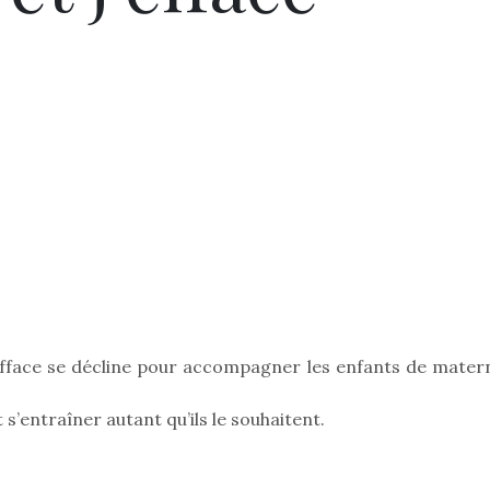
 j’efface se décline pour accompagner les enfants de mater
 s’entraîner autant qu’ils le souhaitent.
Pâques 2026 : chocolats
Pâques 2026
et idées pour une chasse
et idées po