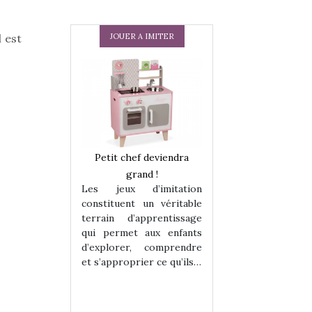
l est
JOUER A IMITER
 en peluche
Petit chef deviendra
Une loutre en pe
enfants, un
grand !
pour les enfants
Les jeux d’imitation
 change des
animal qui chang
constituent un véritable
assiques !
grands classiqu
terrain d’apprentissage
hes quelles
Les peluches q
qui permet aux enfants
ent, sont des
qu’elles soient, s
d’explorer, comprendre
s pour les
compagnons pou
et s’approprier ce qu’ils…
dou, meilleur
enfants. Doudou, m
 à câliner,
ami, objet à câ
confident,…