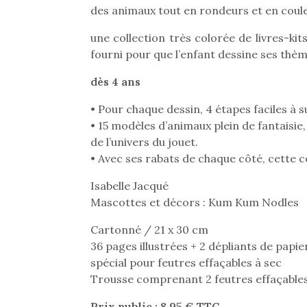
des animaux tout en rondeurs et en coule
une collection très colorée de livres-kits
fourni pour que l’enfant dessine ses thèm
dès 4 ans
• Pour chaque dessin, 4 étapes faciles à s
• 15 modèles d’animaux plein de fantaisie,
de l’univers du jouet.
Une 
• Avec ses rabats de chaque côté, cette c
pou
Isabelle Jacqué
anim
Mascottes et décors : Kum Kum Nodles
gr
Les p
Cartonné / 21 x 30 cm
qu’ell
36 pages illustrées + 2 dépliants de papie
comp
enfant
spécial pour feutres effaçables à sec
ami, 
Trousse comprenant 2 feutres effaçables 
confid
Prix public : 8,95 € TTC