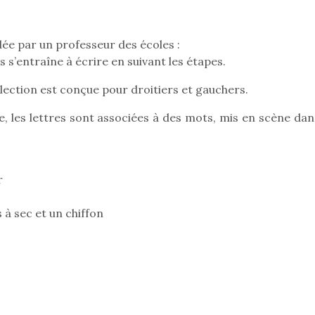
aux œufs magique en
aux œufs 
famille
fam
Chocolats à petits prix,
Chocolats à
ée par un professeur des écoles :
jouets malins et idées
jouets mal
is s’entraîne à écrire en suivant les étapes.
créatives… voici de quoi
créatives… 
organiser une chasse aux
organiser u
lection est conçue pour droitiers et gauchers.
œufs magique…
œufs magiq
, les lettres sont associées à des mots, mis en scène dan
r
à sec et un chiffon