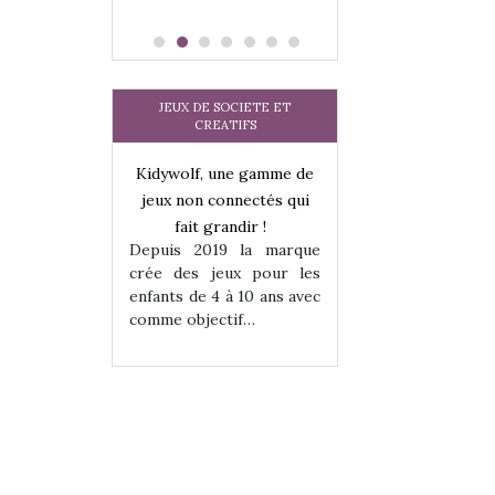
JEUX DE SOCIETE ET
CREATIFS
une gamme de
Kidywolf, une gamme de
Kidywolf, une ga
onnectés qui
jeux non connectés qui
jeux non connecté
randir !
fait grandir !
fait grandir 
9 la marque
Depuis 2019 la marque
Depuis 2019 la 
eux pour les
crée des jeux pour les
crée des jeux po
 à 10 ans avec
enfants de 4 à 10 ans avec
enfants de 4 à 10 a
tif…
comme objectif…
comme objectif…