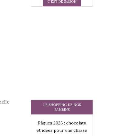
C'EST DE SAISON
nelle
LE SHOPPING DE NOS
BAMBINS
 : chocolats
Pâques 2026 : chocolats
Pâques 2026 : cho
ur une chasse
et idées pour une chasse
et idées pour une