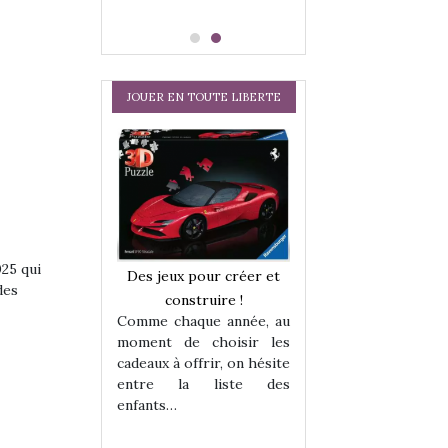
JOUER EN TOUTE LIBERTE
Comment choisir
cabanes et des tip
les enfants ?
Quelle que soit l
sous laquel
matérialise le tipi 
025 qui
a trottinette
tissu, plastique…)
Des jeux pour créer et
des
petite tente posé
 : bien plus
construire !
 jeu !
Comme chaque année, au
our la glisse
moment de choisir les
sel, et même
cadeaux à offrir, on hésite
tits peuvent
entre la liste des
 s’y initier.
enfants…
te…