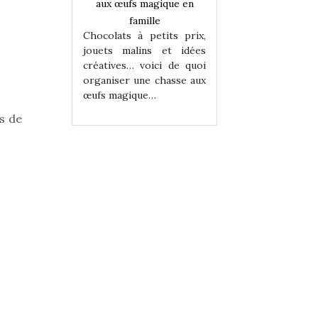
magique en
aux œufs magique en
aux œufs magiqu
ille
famille
famille
 petits prix,
Chocolats à petits prix,
Chocolats à petit
ins et idées
jouets malins et idées
jouets malins et
voici de quoi
créatives… voici de quoi
créatives… voici 
ne chasse aux
organiser une chasse aux
organiser une cha
ue…
œufs magique…
œufs magique…
s de