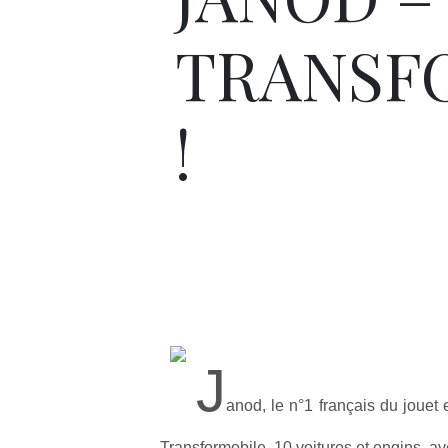
TRANSF
!
J
anod, le n°1 français du jouet
Transformobile, 10 voitures et engins, ave