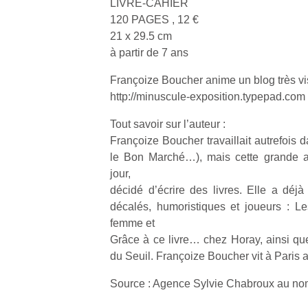
LIVRE-CAHIER
120 PAGES , 12 €
21 x 29.5 cm
à partir de 7 ans
Françoize Boucher anime un blog très vis
Un
http://minuscule-exposition.typepad.com
Tout savoir sur l’auteur :
Françoize Boucher travaillait autrefois 
p
le Bon Marché…), mais cette grande 
e
jour,
u
décidé d’écrire des livres. Elle a déjà
décalés, humoristiques et joueurs : L
femme et
Grâce à ce livre… chez Horay, ainsi que
du Seuil. Françoize Boucher vit à Paris 
cl
Le
Source : Agence Sylvie Chabroux au no
pe
qu