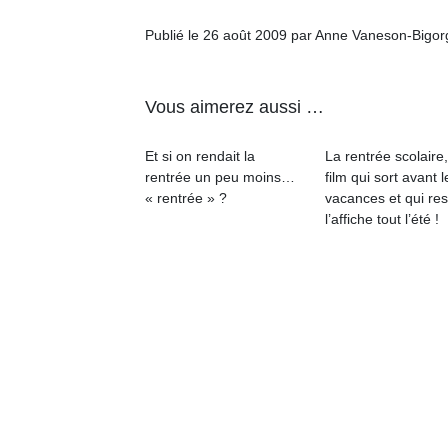
qu
so
Publié le 26 août 2009 par Anne Vaneson-Bigo
s
c
p
Vous aimerez aussi …
en
Do
Et si on rendait la
La rentrée scolaire
me
rentrée un peu moins…
film qui sort avant l
am
« rentrée » ?
vacances et qui res
à 
l’affiche tout l’été !
co
…
NextGen,