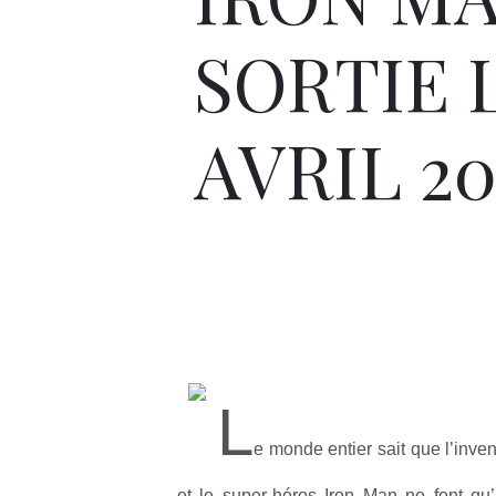
SORTIE L
AVRIL 20
L
e monde entier sait que l’inven
et le super-héros Iron Man ne font qu