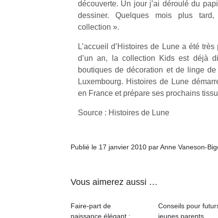
découverte. Un jour j’ai déroulé du papi
dessiner. Quelques mois plus tard,
collection ».
L’accueil d’Histoires de Lune a été très
d’un an, la collection Kids est déjà 
Un
boutiques de décoration et de linge d
Luxembourg. Histoires de Lune démarre s
en France et prépare ses prochains tiss
p
e
Source : Histoires de Lune
u
Publié le 17 janvier 2010 par Anne Vaneson-Bi
Vous aimerez aussi …
cl
Le
pe
Faire-part de
Conseils pour futur
qu
naissance élégant :
jeunes parents