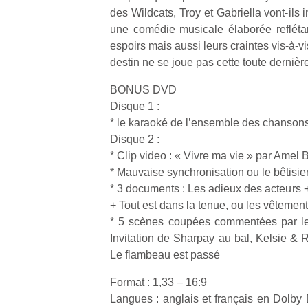
des Wildcats, Troy et Gabriella vont-ils
une comédie musicale élaborée reflétan
espoirs mais aussi leurs craintes vis-à-vis
destin ne se joue pas cette toute derniè
BONUS DVD
Disque 1 :
* le karaoké de l’ensemble des chansons
Disque 2 :
* Clip video : « Vivre ma vie » par Amel 
* Mauvaise synchronisation ou le bêtisier
* 3 documents : Les adieux des acteurs 
+ Tout est dans la tenue, ou les vêtemen
* 5 scènes coupées commentées par le 
Invitation de Sharpay au bal, Kelsie & R
Le flambeau est passé
Format : 1,33 – 16:9
Langues : anglais et français en Dolby Di