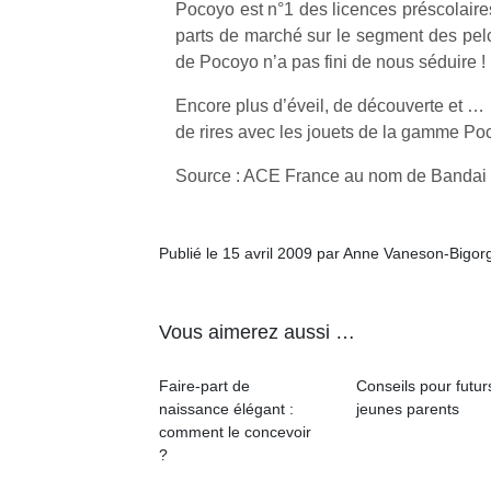
Pocoyo est n°1 des licences préscolair
parts de marché sur le segment des pelc
de Pocoyo n’a pas fini de nous séduire !
Encore plus d’éveil, de découverte et …
de rires avec les jouets de la gamme Po
Un
Source : ACE France au nom de Bandai
p
e
Publié le 15 avril 2009 par Anne Vaneson-Bigor
u
Vous aimerez aussi …
Faire-part de
Conseils pour futur
naissance élégant :
jeunes parents
cl
comment le concevoir
Le
?
pe
qu