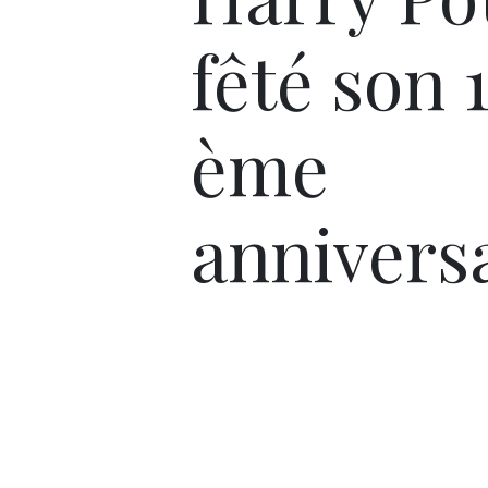
fêté son 
ème
anniversa