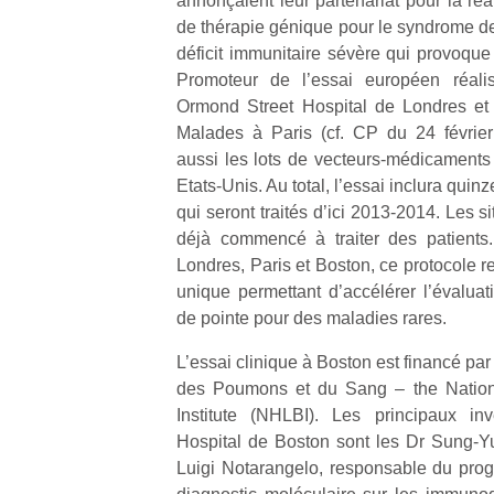
annonçaient leur partenariat pour la réa
de thérapie génique pour le syndrome de
déficit immunitaire sévère qui provoque 
Promoteur de l’essai européen réali
Ormond Street Hospital de Londres et 
Malades à Paris (cf. CP du 24 février
Un
aussi les lots de vecteurs-médicaments 
Etats-Unis. Au total, l’essai inclura quinze
qui seront traités d’ici 2013-2014. Les s
p
déjà commencé à traiter des patients
e
Londres, Paris et Boston, ce protocole r
u
unique permettant d’accélérer l’évaluat
de pointe pour des maladies rares.
L’essai clinique à Boston est financé par 
des Poumons et du Sang – the Nation
cl
Institute (NHLBI). Les principaux inv
Le
Hospital de Boston sont les Dr Sung-Y
pe
Luigi Notarangelo, responsable du pro
qu