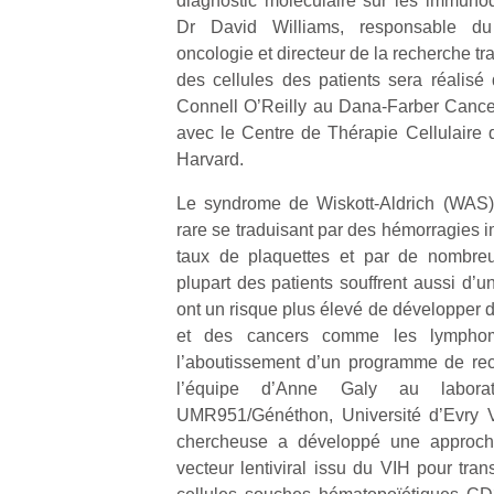
diagnostic moléculaire sur les immunodé
qu
Dr David Williams, responsable du
so
oncologie et directeur de la recherche tra
s
des cellules des patients sera réalisé
c
p
Connell O’Reilly au Dana-Farber Cancer 
en
avec le Centre de Thérapie Cellulaire
Do
Harvard.
me
am
Le syndrome de Wiskott-Aldrich (WAS) 
à 
rare se traduisant par des hémorragies i
co
taux de plaquettes et par de nombreu
…
plupart des patients souffrent aussi d’
ont un risque plus élevé de développer
et des cancers comme les lymphome
l’aboutissement d’un programme de re
l’équipe d’Anne Galy au laborat
UMR951/Généthon, Université d’Evry 
chercheuse a développé une approche
vecteur lentiviral issu du VIH pour tra