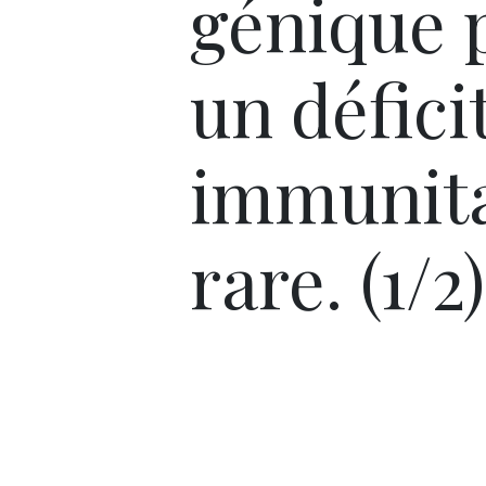
génique 
un défici
immunita
rare. (1/2)