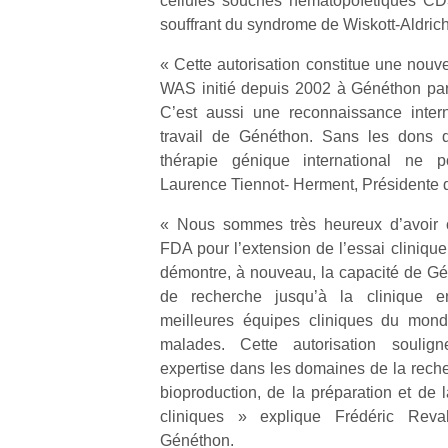
cellules souches hématopoïétiques CD
l’
souffrant du syndrome de Wiskott-Aldrich
NextGen,
Des
« Cette autorisation constitue une nouve
une
trampolines
WAS initié depuis 2002 à Généthon par
nouvelle
pour les
Ap
C’est aussi une reconnaissance intern
trottinette
co
grands et
travail de Généthon. Sans les dons d
mécanique
su
les petits !
thérapie génique international ne po
Beeper
de
Durant les
Laurence Tiennot- Herment, Présidente 
Les
co
vacances
enfants
fe
estivales
« Nous sommes très heureux d’avoir ob
débordent
he
et avec le
FDA pour l’extension de l’essai cliniqu
souvent
di
retour des
démontre, à nouveau, la capacité de Gén
d’énergie.
de
beaux
Varier les
de recherche jusqu’à la clinique e
re
jours, c’est
occupations
de
meilleures équipes cliniques du mond
l’occasion
n’est pas
d’
rêvée
malades. Cette autorisation soulig
toujours
pe
pour les
expertise dans les domaines de la recher
simple.
pr
enfants
bioproduction, de la préparation et de 
Conjuguer
15
de…
cliniques » explique Frédéric Reva
divertissement,
Généthon.
activité