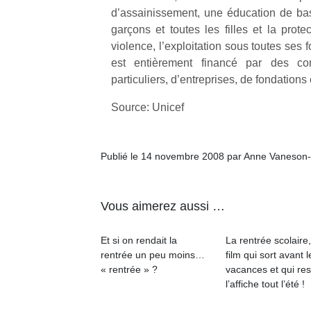
trampolines
l’
d’assainissement, une éducation de bas
pour les
garçons et toutes les filles et la prote
NextGen,
grands et
violence, l’exploitation sous toutes ses
une
les petits !
est entièrement financé par des cont
nouvelle
Durant les
Ap
particuliers, d’entreprises, de fondation
trottinette
vacances
co
mécanique
estivales
su
Source: Unicef
Beeper
et avec le
de
Les
retour des
co
enfants
beaux
fe
Publié le 14 novembre 2008 par Anne Vaneson
débordent
jours, c’est
he
souvent
l’occasion
di
d’énergie.
rêvée
de
Varier les
Vous aimerez aussi …
pour les
re
occupations
enfants
de
n’est pas
de…
d’
Et si on rendait la
La rentrée scolaire
toujours
pe
rentrée un peu moins…
film qui sort avant l
simple.
pr
« rentrée » ?
vacances et qui res
Conjuguer
15
l’affiche tout l’été !
divertissement,
activité