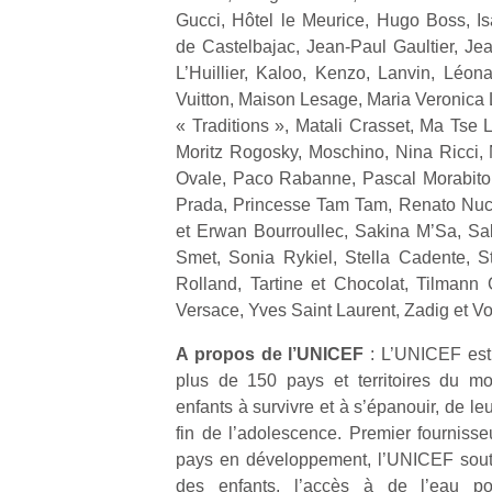
qu
Gucci, Hôtel le Meurice, Hugo Boss, Is
so
de Castelbajac, Jean-Paul Gaultier, J
s
L’Huillier, Kaloo, Kenzo, Lanvin, Léona
c
Vuitton, Maison Lesage, Maria Veronica 
p
« Traditions », Matali Crasset, Ma Tse 
en
Do
Moritz Rogosky, Moschino, Nina Ricci,
me
Ovale, Paco Rabanne, Pascal Morabito,
am
Prada, Princesse Tam Tam, Renato Nuc
à 
et Erwan Bourroullec, Sakina M’Sa, Sa
co
Smet, Sonia Rykiel, Stella Cadente, S
…
Rolland, Tartine et Chocolat, Tilmann
Versace, Yves Saint Laurent, Zadig et Vo
A propos de l’UNICEF
: L’UNICEF est
plus de 150 pays et territoires du mo
enfants à survivre et à s’épanouir, de le
fin de l’adolescence. Premier fourniss
pays en développement, l’UNICEF soutien
Des
des enfants, l’accès à de l’eau p