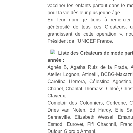
vacciner les enfants partout dans le mo
pour la vie dès leur plus jeune âge.
En leur nom, je tiens à remercier 
générosité de tous ces Créateurs, q
grandissant de cette opération », no
Un
Président de l’UNICEF France.
Liste des Créateurs de mode parti
année :
p
Agnès B, Agatha Ruiz de la Prada, Ale
e
Atelier Lognon, Attinelli, BCBG-Maxaz
u
Carolina Herrera, Célestina Agostino,
Chanel, Chantal Thomass, Chloé, Christi
Clayeux,
Comptoir des Cotonniers, Corleone, C
Dries van Noten, Ed Hardy, Elie Sa
cl
Senneville, Elizabeth Wessel, Emanu
Le
pe
Esmod, Eurovet, Fifi Chachnil, Franc
qu
Dufour, Giorgio Armani,