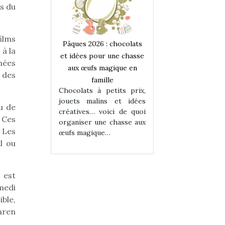
rs du
ilms
 : chocolats
Pâques 2026 : chocolats
Pâques 2026 : cho
à la
ur une chasse
et idées pour une chasse
et idées pour une
gnées
magique en
aux œufs magique en
aux œufs magiqu
 des
ille
famille
famille
 petits prix,
Chocolats à petits prix,
Chocolats à petit
ins et idées
jouets malins et idées
jouets malins et
u de
voici de quoi
créatives… voici de quoi
créatives… voici 
 Ces
ne chasse aux
organiser une chasse aux
organiser une cha
. Les
ue…
œufs magique…
œufs magique…
l ou
 est
amedi
ible,
aren