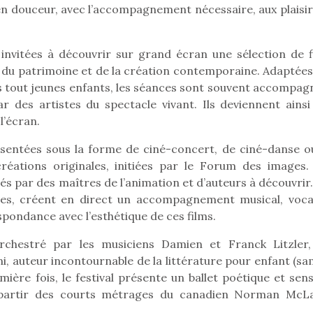
s en douceur, avec l’accompagnement nécessaire, aux plaisi
 invitées à découvrir sur grand écran une sélection de f
Pâques 2026 : chocolats
Pâques 2026
 du patrimoine et de la création contemporaine. Adaptées 
et idées pour une chasse
et idées po
 des tout jeunes enfants, les séances sont souvent accompa
aux œufs magique en
aux œufs 
r des artistes du spectacle vivant. Ils deviennent ainsi
famille
fam
l’écran.
Chocolats à petits prix,
Chocolats à
jouets malins et idées
jouets mal
sentées sous la forme de ciné-concert, de ciné-danse o
créatives… voici de quoi
créatives… 
éations originales, initiées par le Forum des images.
organiser une chasse aux
organiser u
és par des maîtres de l’animation et d’auteurs à découvrir
œufs magique…
œufs magiq
ages, créent en direct un accompagnement musical, voca
pondance avec l’esthétique de ces films.
orchestré par les musiciens Damien et Franck Litzler,
ni, auteur incontournable de la littérature pour enfant (s
mière fois, le festival présente un ballet poétique et sens
à partir des courts métrages du canadien Norman McL