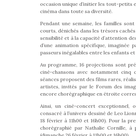
occasion unique d’initier les tout-petit
cinéma dans toute sa diversité.
Pendant une semaine, les familles sont
courts, dénichés dans les trésors cachés
sensibilité et à la capacité d’attention
d’une animation spécifique, imaginée pa
passeurs inégalables entre les enfants et 
Au programme, 16 projections sont pré
ciné-chansons avec notamment cinq cr
séances proposent des films rares, réalis
artistes, invités par le Forum des im
encore chorégraphique en étroite corres
Ainsi, un ciné-concert exceptionnel, 
consacré à l’univers dessiné de Leo Lion
18 février à 11h00 et 16h00). Pour la pre
chorégraphié par Nathalie Cornille, 
(dimanche 26 février à 11h00 et 16h00).