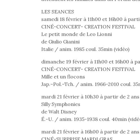
LES SEANCES
samedi 18 février à 11h00 et 16h00 à part
CINÉ-CONCERT- CREATION FESTIVAL
Le petit monde de Leo Lionni
de Giulio Gianini
Italie / anim. 1985 coul. 35min (vidéo)
dimanche 19 février à 11h00 et 16h00 à pa
CINÉ-CONCERT- CREATION FESTIVAL
Des trampolines pour les
Et si
Mille et un flocons
grands et les petits !
b
Durant les vacances
Après 
Jap.–Pol.–Tch. / anim. 1966-2010 coul. 35
estivales et avec le
succe
mardi 21 février à 10h30 à partir de 2 ans
retour des beaux jours,
feux
c’est l’occasion rêvée
diff
Silly Symphonies
pour les enfants de…
res
de Walt Disney
NextGen, une nouvelle
d’élo
É.-U. / anim. 1935-1938 coul. 40min (vidé
presqu
trottinette mécanique
Beeper
mardi 21 février à 16h00 à partir de 2 ans
Les enfants débordent
CINÉ-SURPRISE MARDI GRAS