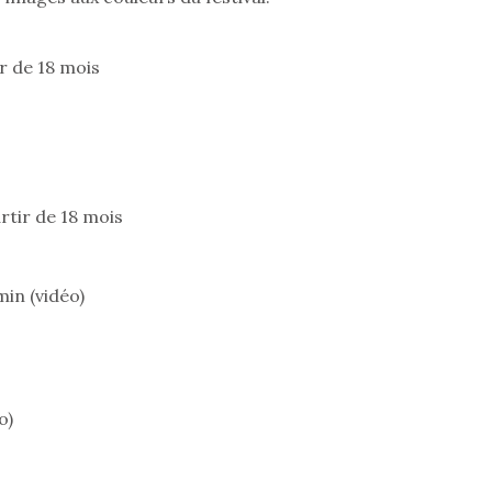
qui permet aux enfants
d’explorer, comprendre
et s’approprier ce qu’ils…
ir de 18 mois
rtir de 18 mois
 l’aventure était au
T’AS TON NERF ?
A l’heure du
out du jardin ?
déconfinement, des
trois confinements
min (vidéo)
premières grosses
ssifs, des couvre-
chaleurs et des futures
 à des heures
vacances estivales, le
érentes, des
parc, le jardin, la…
trictions de
Le boom de l
ignement pendant
pour enfant
o)
e 15 mois,…
qu’un
L’attrait p
est univer