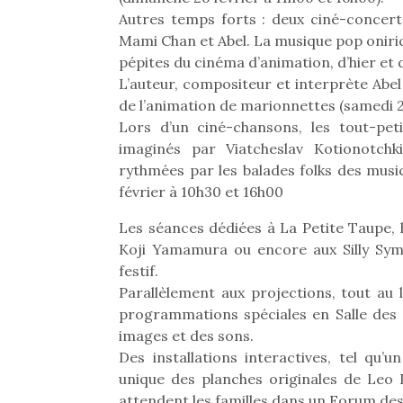
Autres temps forts : deux ciné-concert
Mami Chan et Abel. La musique pop oni
pépites du cinéma d’animation, d’hier et d
L’auteur, compositeur et interprète Abel
de l’animation de marionnettes (samedi 25
Lors d’un ciné-chansons, les tout-pe
imaginés par Viatcheslav Kotionotchk
rythmées par les balades folks des mus
février à 10h30 et 16h00
Une 
pou
Les séances dédiées à La Petite Taupe, h
anim
Koji Yamamura ou encore aux Silly Sy
gr
festif.
Les p
Parallèlement aux projections, tout au l
qu’ell
programmations spéciales en Salle des 
comp
images et des sons.
enfant
Des installations interactives, tel qu’
ami, 
unique des planches originales de Leo 
confid
attendent les familles dans un Forum des 