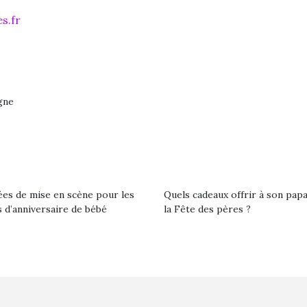
s.fr
gne
ées de mise en scène pour les
Quels cadeaux offrir à son pap
 d’anniversaire de bébé
la Fête des pères ?