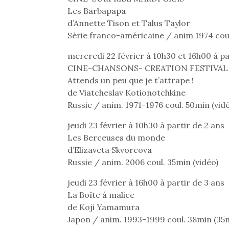
souvent d’énergie. Varier
Les Barbapapa
les occupations n’est pas
d’Annette Tison et Talus Taylor
toujours simple.
Série franco-américaine / anim 1974 coul
Conjuguer
divertissement, activité
mercredi 22 février à 10h30 et 16h00 à pa
physique ou
CINE-CHANSONS- CREATION FESTIVAL
apprentissage…
Attends un peu que je t’attrape !
de Viatcheslav Kotionotchkine
Russie / anim. 1971-1976 coul. 50min (vid
jeudi 23 février à 10h30 à partir de 2 ans
Les Berceuses du monde
d’Elizaveta Skvorcova
Russie / anim. 2006 coul. 35min (vidéo)
jeudi 23 février à 16h00 à partir de 3 ans
La Boîte à malice
de Koji Yamamura
Japon / anim. 1993-1999 coul. 38min (3