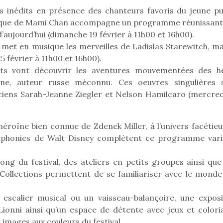
s inédits en présence des chanteurs favoris du jeune pub
rique de Mami Chan accompagne un programme réunissant
’aujourd’hui (dimanche 19 février à 11h00 et 16h00).
 met en musique les merveilles de Ladislas Starewitch, ma
 février à 11h00 et 16h00).
tits vont découvrir les aventures mouvementées des h
ine, auteur russe méconnu. Ces oeuvres singulières 
iciens Sarah-Jeanne Ziegler et Nelson Hamilcaro (mercred
loutre en peluche
Une loutre
r les enfants, un
pour les 
éroïne bien connue de Zdenek Miller, à l’univers facétieu
al qui change des
animal qui
mphonies de Walt Disney complètent ce programme vari
ands classiques !
grands cl
eluches quelles
Les peluc
ong du festival, des ateliers en petits groupes ainsi que
es soient, sont des
qu’elles soi
Collections permettent de se familiariser avec le monde
Petit chef deviendra
agnons pour les
compagnon
grand !
s. Doudou, meilleur
enfants. Dou
un escalier musical ou un vaisseau-balançoire, une exposi
Les jeux d’imitation
objet à câliner,
ami, objet
Lionni ainsi qu’un espace de détente avec jeux et colori
constituent un véritable
ent,…
confident,…
terrain d’apprentissage
images aux couleurs du festival.