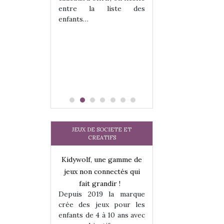
tits peuvent
matérialise le tipi 
entre la liste des
 s’y initier.
tissu, plastique…)
enfants…
te…
petite tente posé
JEUX DE SOCIETE ET
CREATIFS
une gamme de
Kidywolf, une gamme de
Kidywolf, une ga
onnectés qui
jeux non connectés qui
jeux non connecté
randir !
fait grandir !
fait grandir 
9 la marque
Depuis 2019 la marque
Depuis 2019 la 
eux pour les
crée des jeux pour les
crée des jeux po
 à 10 ans avec
enfants de 4 à 10 ans avec
enfants de 4 à 10 a