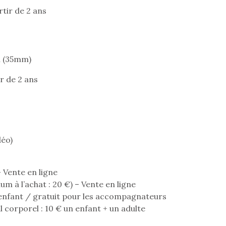
comme objectif…
comme objec
rtir de 2 ans
n (35mm)
r de 2 ans
déo)
– Vente en ligne
um à l’achat : 20 €) – Vente en ligne
r enfant / gratuit pour les accompagnateurs
l corporel : 10 € un enfant + un adulte