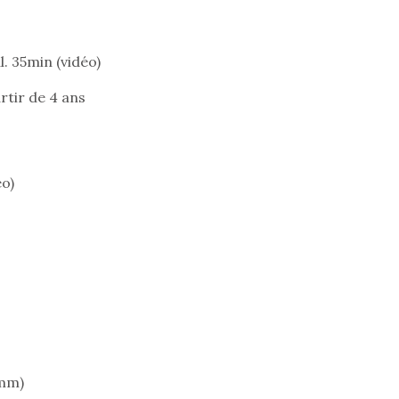
les plus pe
commencer à
La trottinet
. 35min (vidéo)
rtir de 4 ans
éo)
Kidywolf, une gamme de
Kidywolf, 
jeux non connectés qui
jeux non c
fait grandir !
fait g
Depuis 2019 la marque
Depuis 201
crée des jeux pour les
crée des j
5mm)
enfants de 4 à 10 ans avec
enfants de 4