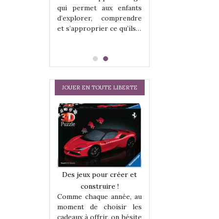
qui permet aux enfants
d’explorer, comprendre
et s’approprier ce qu’ils…
JOUER EN TOUTE LIBERTE
a trottinette
Comment choisir
Des jeux pour créer et
 : bien plus
cabanes et des tip
construire !
 jeu !
les enfants ?
Comme chaque année, au
our la glisse
Quelle que soit l
moment de choisir les
sel, et même
sous laquel
cadeaux à offrir, on hésite