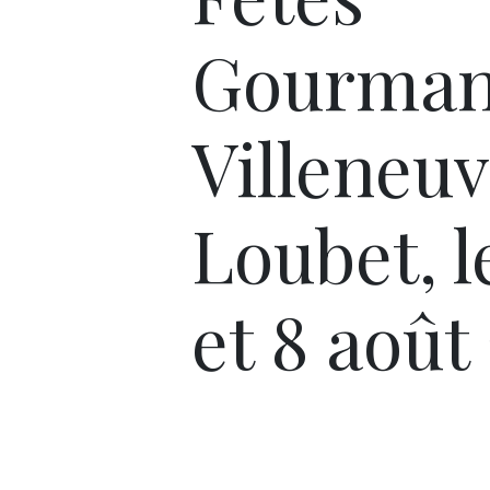
Gourman
Villeneu
Loubet, l
et 8 août