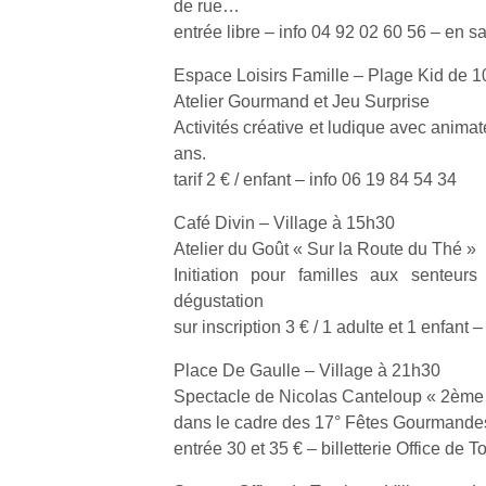
de rue…
entrée libre – info 04 92 02 60 56 – en sa
NextGen,
l’
Des
Espace Loisirs Famille – Plage Kid de 1
une
trampolines
Atelier Gourmand et Jeu Surprise
nouvelle
pour les
Activités créative et ludique avec anima
trottinette
grands et
ans.
mécanique
Ap
les petits !
tarif 2 € / enfant – info 06 19 84 54 34
Beeper
co
Durant les
Les
su
vacances
Café Divin – Village à 15h30
enfants
de
estivales
Atelier du Goût « Sur la Route du Thé »
débordent
co
et avec le
souvent
Initiation pour familles aux senteur
fe
retour des
d’énergie.
he
dégustation
beaux
Varier les
di
sur inscription 3 € / 1 adulte et 1 enfant 
jours, c’est
occupations
de
l’occasion
n’est pas
re
Place De Gaulle – Village à 21h30
rêvée
toujours
de
pour les
Spectacle de Nicolas Canteloup « 2ème
simple.
d’
enfants
dans le cadre des 17° Fêtes Gourmande
Conjuguer
pe
de…
entrée 30 et 35 € – billetterie Office de
divertissement,
pr
activité
15