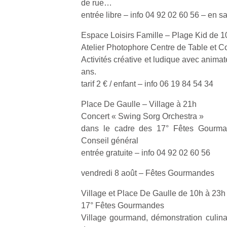
de rue…
qu
entrée libre – info 04 92 02 60 56 – en sa
so
s
Espace Loisirs Famille – Plage Kid de 1
c
Atelier Photophore Centre de Table et 
p
en
Activités créative et ludique avec anima
Do
ans.
me
tarif 2 € / enfant – info 06 19 84 54 34
am
à 
Place De Gaulle – Village à 21h
co
Concert « Swing Sorg Orchestra »
…
dans le cadre des 17° Fêtes Gourma
Conseil général
entrée gratuite – info 04 92 02 60 56
vendredi 8 août – Fêtes Gourmandes
Village et Place De Gaulle de 10h à 23h
17° Fêtes Gourmandes
Village gourmand, démonstration culinai