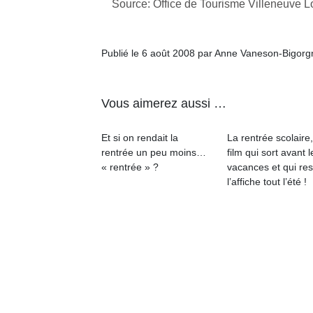
Source: Office de Tourisme Villeneuve L
physique
ou
apprentissage…
Publié le 6 août 2008 par Anne Vaneson-Bigorg
Vous aimerez aussi …
Et si on rendait la
La rentrée scolaire
rentrée un peu moins…
film qui sort avant l
« rentrée » ?
vacances et qui res
l’affiche tout l’été !