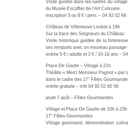
Visite guidée dans les ruelles du village 
du Musée Escoffier de l’Art Culinaire.
inscription 3 ou 6 € / pers. – 04 92 02 66
Château de Villeneuve Loubet à 19h
Sur la trace des Seigneurs du Château
Un
Visite historique guidée de la forteres
ses remparts avec un nouveau passage ve
entrée 5 € / adulte et 3 € / 10-16 ans – 0
p
Place De Gaulle – Village à 21h
e
Théâtre « Merci Monsieur Pagnol » par 
u
dans le cadre des 17° Fêtes Gourmande
entrée gratuite – info 04 92 02 60 56
jeudi 7 août – Fêtes Gourmandes
cl
Village et Place De Gaulle de 10h à 23h
Le
17° Fêtes Gourmandes
pe
Village gourmand, démonstration culinai
qu