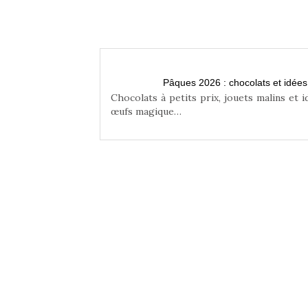
n famille
Pâques 2026 : chocolats et idée
niser une chasse aux
Chocolats à petits prix, jouets malins et 
œufs magique…