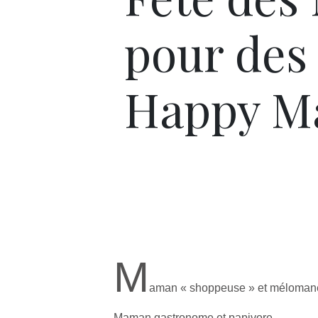
pour des
Happy 
M
aman « shoppeuse » et méloman
Maman gastronome et papivore,