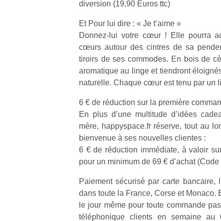
diversion (19,90 Euros ttc)
Et Pour lui dire : « Je t’aime »
Donnez-lui votre cœur ! Elle pourra ac
cœurs autour des cintres de sa pender
tiroirs de ses commodes. En bois de cèd
Un
aromatique au linge et tiendront éloigné
naturelle. Chaque cœur est tenu par un lie
p
6 € de réduction sur la première comma
e
En plus d’une multitude d’idées cadea
u
mère, happyspace.fr réserve, tout au lo
bienvenue à ses nouvelles clientes :
6 € de réduction immédiate, à valoir s
pour un minimum de 69 € d’achat (Code
Paiement sécurisé par carte bancaire, l
cl
dans toute la France, Corse et Monaco.
Le
le jour même pour toute commande pass
pe
qu
téléphonique clients en semaine au 