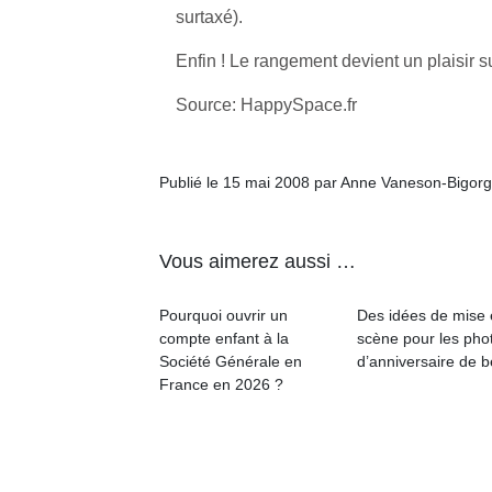
qu
surtaxé).
so
s
Enfin ! Le rangement devient un plaisir s
c
p
Source: HappySpace.fr
en
Do
me
Publié le 15 mai 2008 par Anne Vaneson-Bigor
am
à 
co
Vous aimerez aussi …
…
Pourquoi ouvrir un
Des idées de mise
compte enfant à la
scène pour les pho
Société Générale en
d’anniversaire de 
France en 2026 ?