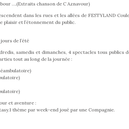
bour ….(Extraits chanson de C Aznavour)
descendent dans les rues et les allées de FESTYLAND Coule
 plaisir et l’étonnement du public.
Pâques 2026 : chocolats
Pâques 2026
et idées pour une chasse
et idées po
aux œufs magique en
aux œufs 
jours de l’été
famille
fam
Chocolats à petits prix,
Chocolats à
endredis, samedis et dimanches, 4 spectacles tous publics 
jouets malins et idées
jouets mal
rties tout au long de la journée :
créatives… voici de quoi
créatives… 
organiser une chasse aux
organiser u
 déambulatoire)
œufs magique…
œufs magiq
ulatoire)
ulatoire)
ur et aventure :
antasy.1 thème par week-end joué par une Compagnie.