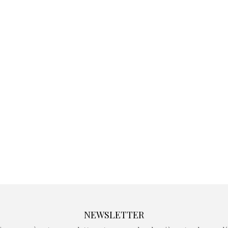
Kidywolf, une gamme de
Kidywolf, 
jeux non connectés qui
jeux non c
fait grandir !
fait g
Depuis 2019 la marque
Depuis 201
crée des jeux pour les
crée des j
enfants de 4 à 10 ans avec
enfants de 4
comme objectif…
comme objec
NEWSLETTER