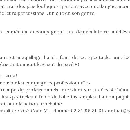
eluches quelles
Les peluc
qui permet aux enfants
ttirail des plus loufoques, parlent avec une langue incon
es soient, sont des
qu’elles soi
d’explorer, comprendre
agnons pour les
compagnon
 de leurs percussions… unique en son genre !
et s’approprier ce qu’ils…
s. Doudou, meilleur
enfants. Dou
objet à câliner,
ami, objet
ent,…
confident,…
 un comédien accompagnent un déambulatoire médiéva
ant et maquillage hardi, font de ce spectacle, une ba
rision tiennent le « haut du pavé » !
tistes !
omouvoir les compagnies professionnelles.
e troupe de professionnels intervient sur un des 4 thème
les spectacles à l’aide de bulletins simples. La compagnie
rat pour la saison prochaine.
emplin : Côté Cour M. Jehanne 02 31 96 31 31 contact@c
 l’aventure était au
T’AS TON NERF ?
Le boom de l
out du jardin ?
A l’heure du
pour enfant
trois confinements
déconfinement, des
ssifs, des couvre-