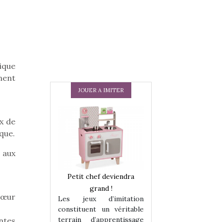
ique
nent
JOUER A IMITER
x de
que.
 aux
 en peluche
Petit chef deviendra
Une loutre en pe
enfants, un
grand !
pour les enfants
 cœur
Les jeux d’imitation
 change des
animal qui chang
constituent un véritable
assiques !
grands classiqu
terrain d’apprentissage
ntes