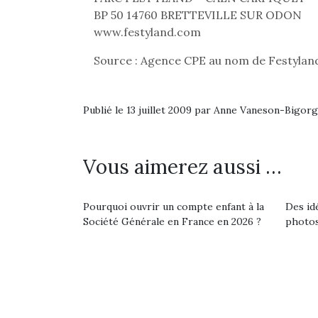
Beeper
BP 50 14760 BRETTEVILLE SUR ODON
feux
Les enfants débordent
diff
www.festyland.com
souvent d’énergie. Varier
res
les occupations n’est pas
d’élo
Source : Agence CPE au nom de Festylan
toujours simple.
presqu
Conjuguer
divertissement, activité
Publié le 13 juillet 2009 par Anne Vaneson-Bigor
physique ou
apprentissage…
Vous aimerez aussi …
Pourquoi ouvrir un compte enfant à la
Des id
Société Générale en France en 2026 ?
photos