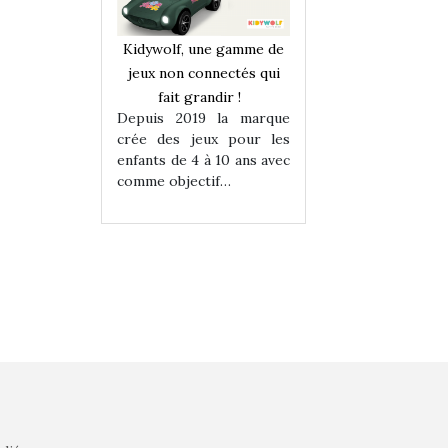
une gamme de
Kidywolf, une gamme de
Kidywolf, une ga
onnectés qui
jeux non connectés qui
jeux non connecté
randir !
fait grandir !
fait grandir 
9 la marque
Depuis 2019 la marque
Depuis 2019 la 
eux pour les
crée des jeux pour les
crée des jeux po
 à 10 ans avec
enfants de 4 à 10 ans avec
enfants de 4 à 10 a
tif…
comme objectif…
comme objectif…