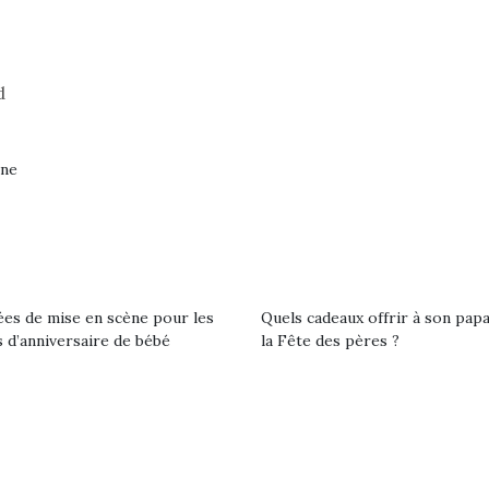
qu’un
premières grosses
 à des heures
L’attrait p
chaleurs et des futures
érentes, des
est univer
vacances estivales, le
trictions de
les plus pe
parc, le jardin, la…
ignement pendant
d
commencer à
e 15 mois,…
La trottinet
gne
ées de mise en scène pour les
Quels cadeaux offrir à son pap
 d’anniversaire de bébé
la Fête des pères ?