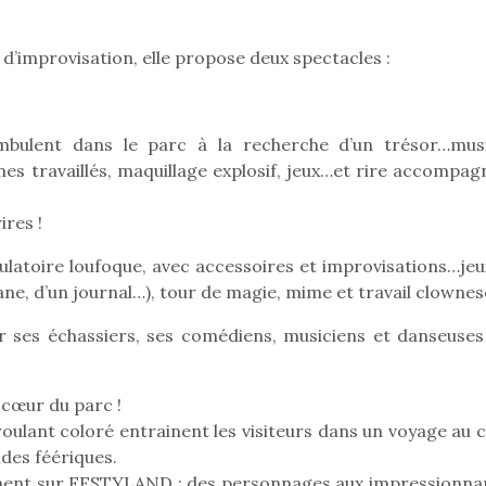
 d’improvisation, elle propose deux spectacles :
mbulent dans le parc à la recherche d’un trésor…mus
es travaillés, maquillage explosif, jeux…et rire accompag
res !
ulatoire loufoque, avec accessoires et improvisations…jeu
ne, d’un journal…), tour de magie, mime et travail clownes
ses échassiers, ses comédiens, musiciens et danseuses
loutre en peluche
Petit chef deviendra
Une loutre
 cœur du parc !
r les enfants, un
grand !
pour les 
 roulant coloré entrainent les visiteurs dans un voyage au
Les jeux d’imitation
al qui change des
animal qui
ndes féériques.
constituent un véritable
ands classiques !
grands cl
terrain d’apprentissage
ement sur FESTYLAND : des personnages aux impressionna