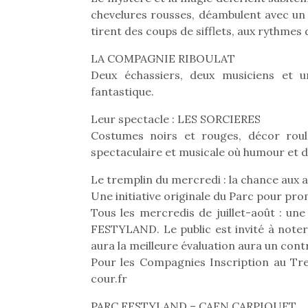
Les p
chevelures rousses, déambulent avec un a
qu’ell
comp
tirent des coups de sifflets, aux rythmes
enfant
LA COMPAGNIE RIBOULAT
ami, 
confid
Deux échassiers, deux musiciens et
fantastique.
Leur spectacle : LES SORCIERES
Costumes noirs et rouges, décor roul
spectaculaire et musicale où humour et dé
Le tremplin du mercredi : la chance aux ar
Des trampolines pour les
Une initiative originale du Parc pour pr
grands et les petits !
Tous les mercredis de juillet-août : un
Durant les vacances
FESTYLAND. Le public est invité à noter 
estivales et avec le
aura la meilleure évaluation aura un cont
retour des beaux jours,
c’est l’occasion rêvée
Pour les Compagnies Inscription au Tr
Et si
pour les enfants de…
cour.fr
b
NextGen, une nouvelle
Après 
trottinette mécanique
PARC FESTYLAND – CAEN CARPIQUET
succe