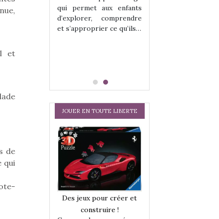
hes quelles
Les peluches q
qui permet aux enfants
nue,
ent, sont des
qu’elles soient, s
d’explorer, comprendre
s pour les
compagnons pou
et s’approprier ce qu’ils…
dou, meilleur
enfants. Doudou, m
 à câliner,
ami, objet à câ
confident,…
l et
lade
JOUER EN TOUTE LIBERTE
s de
 qui
ote-
a trottinette
Comment choisir
Des jeux pour créer et
 : bien plus
cabanes et des tip
construire !