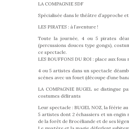
LA COMPAGNIE SDF
Spécialisée dans le théâtre d’approche et
LES PIRATES : à l’aventure !
Toute la journée, 4 ou 5 pirates déa
(percussions douces type gongs), costum
ce spectacle.
LES BOUFFONS DU ROI : place aux fous ri
4 ou 5 artistes dans un spectacle déamb
scènes avec un fouet (découpe d’une bana
LA COMPAGNIE BUGEL se distingue par 
costumes délirants
Une 
Leur spectacle : BUGEL NOZ, la féérie au
pou
5 artistes dont 2 échassiers et un engin
anim
de la forêt de Brocéliande et de ses lége
gr
Le mystère et la magie déferlent subit