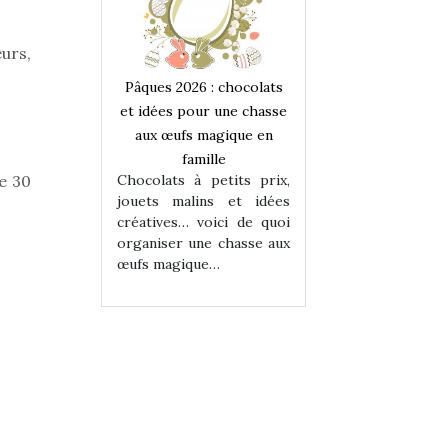
urs,
 : chocolats
Pâques 2026 : chocolats
Pâques 2026 : cho
ur une chasse
et idées pour une chasse
et idées pour une
magique en
aux œufs magique en
aux œufs magiqu
ille
famille
famille
 petits prix,
Chocolats à petits prix,
Chocolats à petit
de 30
ins et idées
jouets malins et idées
jouets malins et
voici de quoi
créatives… voici de quoi
créatives… voici 
ne chasse aux
organiser une chasse aux
organiser une cha
ue…
œufs magique…
œufs magique…