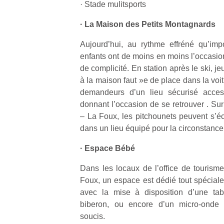
· Stade mulitsports
· La Maison des Petits Montagnards
Aujourd’hui, au rythme effréné qu’imp
enfants ont de moins en moins l’occasi
Un
de complicité. En station après le ski, je
à la maison faut »e de place dans la voit
demandeurs d’un lieu sécurisé access
p
donnant l’occasion de se retrouver . Sur
e
– La Foux, les pitchounets peuvent s’
u
dans un lieu équipé pour la circonstance 
· Espace Bébé
Dans les locaux de l’office de tourism
Foux, un espace est dédié tout spécial
cl
avec la mise à disposition d’une tab
Le
biberon, ou encore d’un micro-onde
pe
soucis.
qu