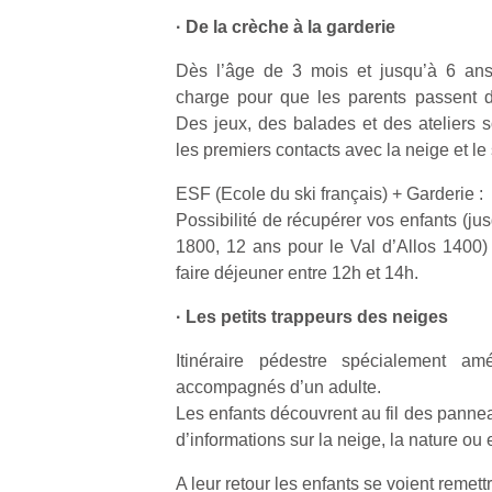
qu
· De la crèche à la garderie
so
s
Dès l’âge de 3 mois et jusqu’à 6 ans,
c
charge pour que les parents passent 
p
Des jeux, des balades et des ateliers s
en
les premiers contacts avec la neige et le 
Do
me
ESF (Ecole du ski français) + Garderie :
am
à 
Possibilité de récupérer vos enfants (ju
co
1800, 12 ans pour le Val d’Allos 1400) 
…
faire déjeuner entre 12h et 14h.
· Les petits trappeurs des neiges
Itinéraire pédestre spécialement a
accompagnés d’un adulte.
Les enfants découvrent au fil des pann
d’informations sur la neige, la nature ou
A leur retour les enfants se voient remett