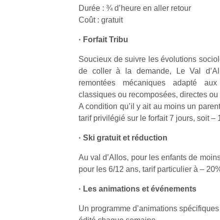
l’
Durée : ¾ d’heure en aller retour
Coût : gratuit
NextGen,
Des
une
· Forfait Tribu
trampolines
nouvelle
pour les
Ap
trottinette
Soucieux de suivre les évolutions socio
co
grands et
mécanique
de coller à la demande, Le Val d’All
su
les petits !
Beeper
remontées mécaniques adapté aux f
de
Durant les
Les
co
classiques ou recomposées, directes ou 
vacances
enfants
fe
A condition qu’il y ait au moins un parent
estivales
débordent
he
et avec le
tarif privilégié sur le forfait 7 jours, soit 
souvent
di
retour des
d’énergie.
de
· Ski gratuit et réduction
beaux
Varier les
re
jours, c’est
occupations
de
Au val d’Allos, pour les enfants de moins
l’occasion
n’est pas
d’
rêvée
pour les 6/12 ans, tarif particulier à – 20%
toujours
pe
pour les
simple.
pr
· Les animations et événements
enfants
Conjuguer
15
de…
divertissement,
Un programme d’animations spécifiques 
activité