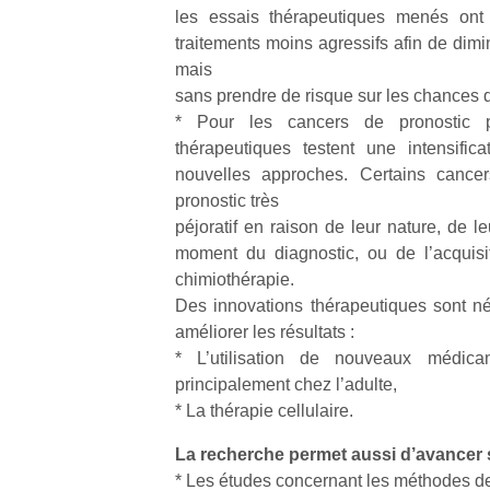
les essais thérapeutiques menés ont 
traitements moins agressifs afin de dimi
mais
sans prendre de risque sur les chances 
* Pour les cancers de pronostic p
Un
thérapeutiques testent une intensific
nouvelles approches. Certains cancer
pronostic très
p
péjoratif en raison de leur nature, de l
e
moment du diagnostic, ou de l’acquisi
u
chimiothérapie.
Des innovations thérapeutiques sont né
améliorer les résultats :
* L’utilisation de nouveaux médica
principalement chez l’adulte,
cl
* La thérapie cellulaire.
Le
La recherche permet aussi d’avancer s
pe
qu
* Les études concernant les méthodes de 