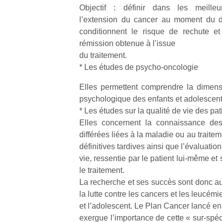
qu
Objectif : définir dans les meilleu
so
l’extension du cancer au moment du di
s
conditionnent le risque de rechute et
c
rémission obtenue à l’issue
p
du traitement.
en
* Les études de psycho-oncologie
Do
me
Elles permettent comprendre la dimens
am
psychologique des enfants et adolescents
à 
co
* Les études sur la qualité de vie des pat
…
Elles concernent la connaissance des
différées liées à la maladie ou au traitem
définitives tardives ainsi que l’évaluatio
vie, ressentie par le patient lui-même et 
le traitement.
La recherche et ses succès sont donc a
la lutte contre les cancers et les leucém
et l’adolescent. Le Plan Cancer lancé e
exergue l’importance de cette « sur-spéc