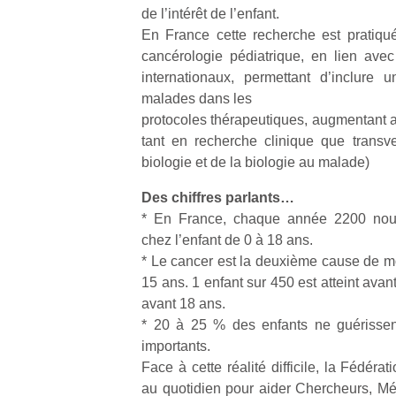
de l’intérêt de l’enfant.
En France cette recherche est pratiqu
NextGen,
l’
Des
cancérologie pédiatrique, en lien ave
une
trampolines
internationaux, permettant d’inclure
nouvelle
pour les
malades dans les
trottinette
grands et
protocoles thérapeutiques, augmentant 
mécanique
Ap
les petits !
tant en recherche clinique que transve
Beeper
co
Durant les
biologie et de la biologie au malade)
Les
su
vacances
enfants
de
estivales
Des chiffres parlants…
débordent
co
et avec le
* En France, chaque année 2200 nou
souvent
fe
retour des
chez l’enfant de 0 à 18 ans.
d’énergie.
he
beaux
Varier les
* Le cancer est la deuxième cause de mor
di
jours, c’est
occupations
de
15 ans. 1 enfant sur 450 est atteint avan
l’occasion
n’est pas
re
avant 18 ans.
rêvée
toujours
de
pour les
* 20 à 25 % des enfants ne guérissen
simple.
d’
enfants
importants.
Conjuguer
pe
de…
Face à cette réalité difficile, la Fédéra
divertissement,
pr
au quotidien pour aider Chercheurs, Méd
activité
15