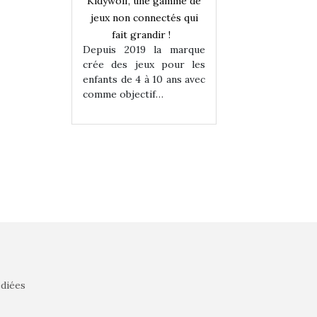
une gamme de
Kidywolf, une gamme de
Kidywolf, une ga
onnectés qui
jeux non connectés qui
jeux non connecté
randir !
fait grandir !
fait grandir 
9 la marque
Depuis 2019 la marque
Depuis 2019 la 
eux pour les
crée des jeux pour les
crée des jeux po
 à 10 ans avec
enfants de 4 à 10 ans avec
enfants de 4 à 10 a
tif…
comme objectif…
comme objectif…
édiées