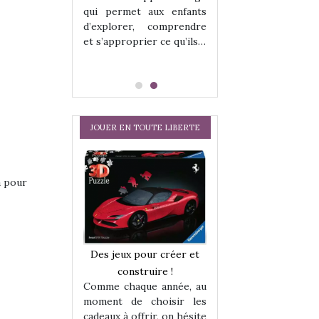
qui permet aux enfants
d’explorer, comprendre
et s’approprier ce qu’ils…
JOUER EN TOUTE LIBERTE
a pour
a trottinette
Comment choisir
Des jeux pour créer et
 : bien plus
cabanes et des tip
construire !
 jeu !
les enfants ?
Comme chaque année, au
our la glisse
Quelle que soit l
moment de choisir les
sel, et même
sous laquel
cadeaux à offrir, on hésite