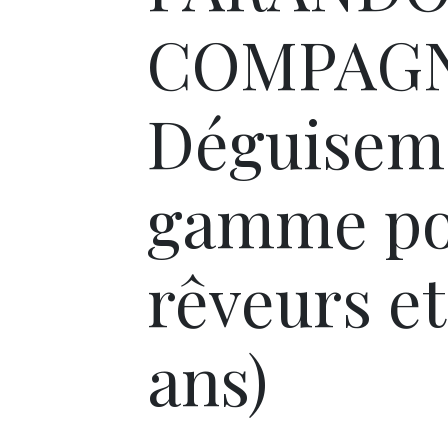
COMPAGN
Déguiseme
gamme po
rêveurs et
ans)