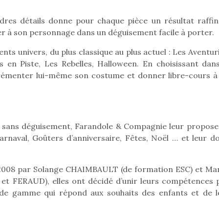
ndres détails donne pour chaque pièce un résultat raffin
ifier à son personnage dans un déguisement facile à porter.
rents univers, du plus classique au plus actuel : Les Aventur
s en Piste, Les Rebelles, Halloween. En choisissant dans
 agrémenter lui-même son costume et donner libre-cours à
loutre en peluche
Une loutre
r les enfants, un
pour les 
pas sans déguisement, Farandole & Compagnie leur propose
al qui change des
animal qui
arnaval, Goûters d’anniversaire, Fêtes, Noël … et leur d
ands classiques !
grands cl
eluches quelles
Les peluc
es soient, sont des
qu’elles soi
 2008 par Solange CHAIMBAULT (de formation ESC) et Ma
Petit chef deviendra
agnons pour les
compagnon
et FERAUD), elles ont décidé d’unir leurs compétences 
grand !
s. Doudou, meilleur
enfants. Dou
 de gamme qui répond aux souhaits des enfants et de l
Les jeux d’imitation
objet à câliner,
ami, objet
constituent un véritable
ent,…
confident,…
terrain d’apprentissage