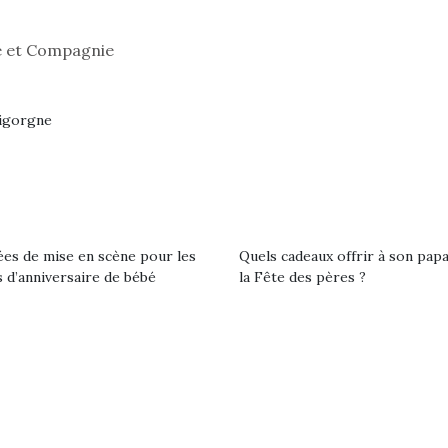
qui permet aux enfants
d’explorer, comprendre
le et Compagnie
et s’approprier ce qu’ils…
Bigorgne
 l’aventure était au
out du jardin ?
ées de mise en scène pour les
Quels cadeaux offrir à son pap
trois confinements
 d’anniversaire de bébé
la Fête des pères ?
ssifs, des couvre-
 à des heures
érentes, des
trictions de
T’AS TON NERF ?
Le boom de l
ignement pendant
A l’heure du
pour enfant
e 15 mois,…
déconfinement, des
qu’un
premières grosses
L’attrait p
chaleurs et des futures
est univer