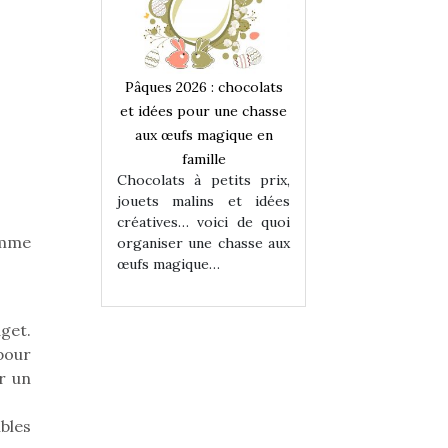
 : chocolats
Pâques 2026 : chocolats
Pâques 2026 : cho
ur une chasse
et idées pour une chasse
et idées pour une
magique en
aux œufs magique en
aux œufs magiqu
ille
famille
famille
 petits prix,
Chocolats à petits prix,
Chocolats à petit
ins et idées
jouets malins et idées
jouets malins et
voici de quoi
créatives… voici de quoi
créatives… voici 
amme
ne chasse aux
organiser une chasse aux
organiser une cha
ue…
œufs magique…
œufs magique…
get.
 pour
r un
bles