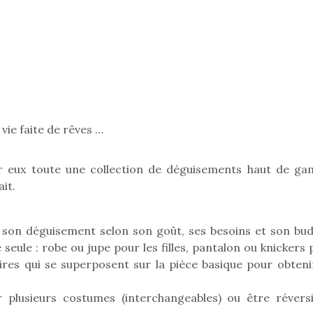
Pâques 2026 : chocolats
Pâques 2026
et idées pour une chasse
et idées po
aux œufs magique en
aux œufs 
famille
fam
Chocolats à petits prix,
Chocolats à
 vie faite de rêves …
jouets malins et idées
jouets mal
créatives… voici de quoi
créatives… 
 eux toute une collection de déguisements haut de g
organiser une chasse aux
organiser u
œufs magique…
œufs magiq
it.
son déguisement selon son goût, ses besoins et son bud
seule : robe ou jupe pour les filles, pantalon ou knickers
res qui se superposent sur la pièce basique pour obteni
 plusieurs costumes (interchangeables) ou être réversi