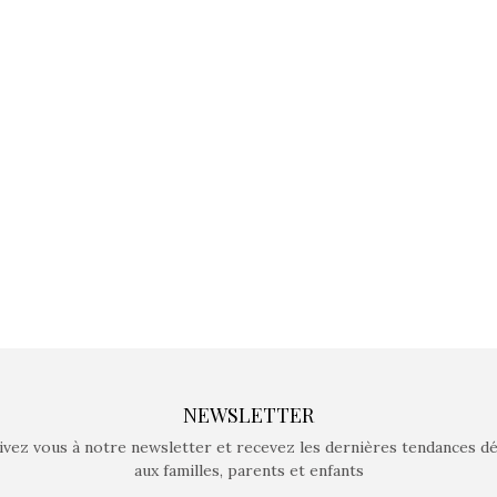
Kidywolf, une gamme de
Kidywolf, 
jeux non connectés qui
jeux non c
fait grandir !
fait g
Depuis 2019 la marque
Depuis 201
crée des jeux pour les
crée des j
enfants de 4 à 10 ans avec
enfants de 4
comme objectif…
comme objec
NEWSLETTER
ivez vous à notre newsletter et recevez les dernières tendances d
aux familles, parents et enfants