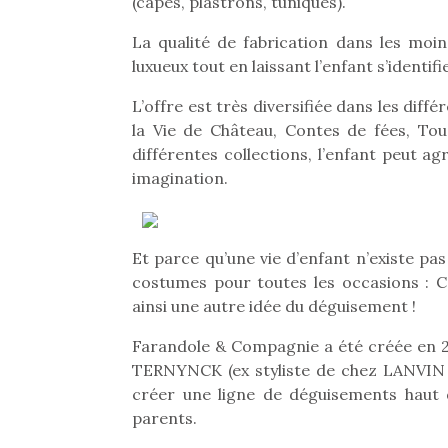
(capes, plastrons, tuniques).
La qualité de fabrication dans les moi
luxueux tout en laissant l’enfant s’ident
L’offre est très diversifiée dans les diffé
la Vie de Château, Contes de fées, Tou
différentes collections, l’enfant peut
imagination.
Une 
pou
Et parce qu’une vie d’enfant n’existe 
anim
costumes pour toutes les occasions : C
gr
ainsi une autre idée du déguisement !
Les p
qu’ell
Farandole & Compagnie a été créée en
comp
TERNYNCK (ex styliste de chez LANVIN 
enfant
créer une ligne de déguisements haut
ami, 
parents.
confid