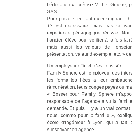
l’éducation », précise Michel Guierre, 
SAS.
Pour postuler en tant qu’enseignant c
+3 est nécessaire, mais pas suffis
expérience pédagogique réussie. Nous
Un
l’ancien élève pour vérifier à la fois la 
mais aussi les valeurs de l’enseign
présentation, valeur d’exemple, etc. » dé
p
Un employeur officiel, c’est plus sûr !
e
Family Sphere est l’employeur des interve
u
les formalités liées à leur embauche,
rémunération, leurs congés payés ou mal
« Bosser pour Family Sphere m’apport
responsable de l’agence a vu la famille 
demande. Et puis, il y a un vrai contrat 
cl
nous, comme pour la famille », expliq
Le
école d’ingénieur à Lyon, qui a fait 
pe
qu
s’inscrivant en agence.