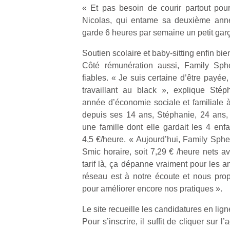
qu
« Et pas besoin de courir partout pour 
so
Nicolas, qui entame sa deuxième ann
s
garde 6 heures par semaine un petit gar
c
p
Soutien scolaire et baby-sitting enfin bi
en
Côté rémunération aussi, Family Sph
Do
fiables. « Je suis certaine d’être payé
me
travaillant au black », explique Sté
am
année d’économie sociale et familiale à
à 
co
depuis ses 14 ans, Stéphanie, 24 ans, 
…
une famille dont elle gardait les 4 enf
4,5 €/heure. « Aujourd’hui, Family Sph
Smic horaire, soit 7,29 € /heure nets a
tarif là, ça dépanne vraiment pour les a
réseau est à notre écoute et nous pr
pour améliorer encore nos pratiques ».
Le site recueille les candidatures en lign
Pour s’inscrire, il suffit de cliquer sur