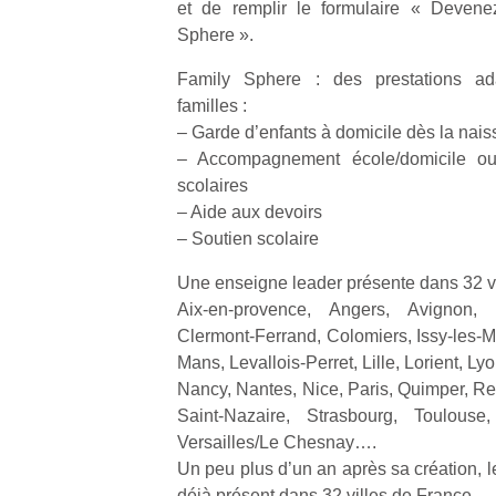
et de remplir le formulaire « Devene
l’
Sphere ».
NextGen,
Des
Family Sphere : des prestations a
une
trampolines
familles :
nouvelle
pour les
Ap
– Garde d’enfants à domicile dès la nai
trottinette
co
grands et
– Accompagnement école/domicile ou l
mécanique
su
les petits !
scolaires
Beeper
de
Durant les
Les
– Aide aux devoirs
co
vacances
enfants
fe
– Soutien scolaire
estivales
débordent
he
et avec le
souvent
di
Une enseigne leader présente dans 32 v
retour des
d’énergie.
de
Aix-en-provence, Angers, Avignon,
beaux
Varier les
re
jours, c’est
Clermont-Ferrand, Colomiers, Issy-les-M
occupations
de
l’occasion
Mans, Levallois-Perret, Lille, Lorient, Ly
n’est pas
d’
rêvée
Nancy, Nantes, Nice, Paris, Quimper, Re
toujours
pe
pour les
Saint-Nazaire, Strasbourg, Toulouse
simple.
pr
enfants
Versailles/Le Chesnay….
Conjuguer
15
de…
divertissement,
Un peu plus d’un an après sa création, 
activité
déjà présent dans 32 villes de France.