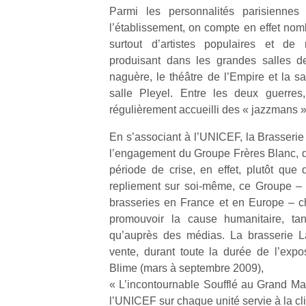
Parmi les personnalités parisiennes 
l’établissement, on compte en effet nomb
surtout d’artistes populaires et de 
produisant dans les grandes salles de
naguère, le théâtre de l’Empire et la sa
Un
salle Pleyel. Entre les deux guerres
régulièrement accueilli des « jazzmans »
En s’associant à l’UNICEF, la Brasserie
p
l’engagement du Groupe Frères Blanc, don
e
période de crise, en effet, plutôt que 
u
repliement sur soi-même, ce Groupe –
brasseries en France et en Europe – ch
promouvoir la cause humanitaire, tan
qu’auprès des médias. La brasserie L
vente, durant toute la durée de l’exp
cl
Blime (mars à septembre 2009),
Le
« L’incontournable Soufflé au Grand Mar
pe
qu
l’UNICEF sur chaque unité servie à la cli