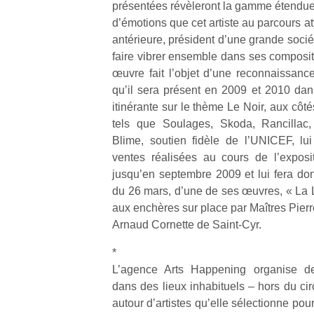
présentées révèleront la gamme étendue 
d’émotions que cet artiste au parcours aty
NextGen,
antérieure, président d’une grande sociét
l’
Des
une
faire vibrer ensemble dans ses composit
trampolines
nouvelle
œuvre fait l’objet d’une reconnaissance
pour les
trottinette
qu’il sera présent en 2009 et 2010 dans
grands et
mécanique
Ap
itinérante sur le thème Le Noir, aux côté
les petits !
Beeper
co
Durant les
tels que Soulages, Skoda, Rancilla
Les
su
vacances
Blime, soutien fidèle de l’UNICEF, lu
enfants
de
estivales
ventes réalisées au cours de l’exposi
débordent
co
et avec le
jusqu’en septembre 2009 et lui fera don
souvent
fe
retour des
du 26 mars, d’une de ses œuvres, « La L
d’énergie.
he
beaux
Varier les
aux enchères sur place par Maîtres Pierr
di
jours, c’est
occupations
de
Arnaud Cornette de Saint-Cyr.
l’occasion
n’est pas
re
rêvée
toujours
*
de
pour les
simple.
d’
L’agence Arts Happening organise de
enfants
Conjuguer
pe
de…
dans des lieux inhabituels – hors du circ
divertissement,
pr
autour d’artistes qu’elle sélectionne pour
activité
15