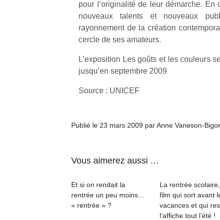
pour l’originalité de leur démarche. En 
physique
nouveaux talents et nouveaux publ
ou
rayonnement de la création contemporai
apprentissage…
cercle de ses amateurs.
L’exposition Les goûts et les couleurs s
jusqu’en septembre 2009
Source : UNICEF
Publié le 23 mars 2009 par Anne Vaneson-Bigo
Vous aimerez aussi …
Et si on rendait la
La rentrée scolaire
rentrée un peu moins…
film qui sort avant l
« rentrée » ?
vacances et qui res
l’affiche tout l’été !