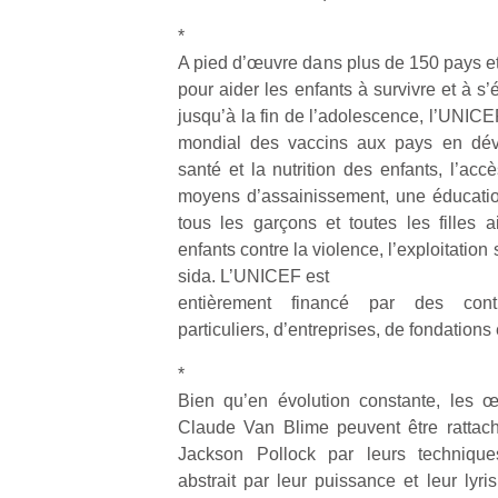
qu
so
*
s
A pied d’œuvre dans plus de 150 pays et 
c
pour aider les enfants à survivre et à s
p
jusqu’à la fin de l’adolescence, l’UNICE
en
mondial des vaccins aux pays en déve
Do
santé et la nutrition des enfants, l’acc
me
moyens d’assainissement, une éducatio
am
à 
tous les garçons et toutes les filles a
co
enfants contre la violence, l’exploitation
…
sida. L’UNICEF est
entièrement financé par des contr
particuliers, d’entreprises, de fondation
*
Bien qu’en évolution constante, les œ
Claude Van Blime peuvent être rattach
Jackson Pollock par leurs technique
abstrait par leur puissance et leur lyri