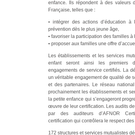
enfance. Ils répondent à des valeurs 
Française, telles que :
• intégrer des actions d’éducation à 
prévention dès le plus jeune âge,
• favoriser la participation des familles à 
Un
• proposer aux familles une offre d’accue
Les établissements et les services mutu
p
enfant seront ainsi les premiers 
e
engagements de service certifiés. La dé
u
un véritable engagement de qualité de s
et des partenaires. Le réseau nationa
prochainement les établissements et ser
la petite enfance qui s’engageront prog
œuvre de leur certification. Les audits de 
cl
par des auditeurs d’AFNOR Certifi
Le
certification qui contrôlera le respect d
pe
qu
172 structures et services mutualistes dé