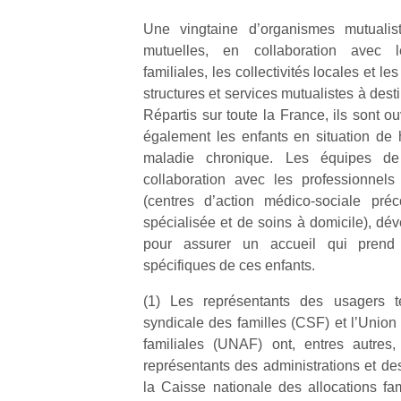
qu
so
Une vingtaine d’organismes mutualist
s
mutuelles, en collaboration avec l
c
familiales, les collectivités locales et le
p
structures et services mutualistes à desti
en
Répartis sur toute la France, ils sont ouv
Do
également les enfants en situation de 
me
maladie chronique. Les équipes de
am
à 
collaboration avec les professionnels
co
(centres d’action médico-sociale préc
…
spécialisée et de soins à domicile), d
pour assurer un accueil qui prend
spécifiques de ces enfants.
(1) Les représentants des usagers t
syndicale des familles (CSF) et l’Union
familiales (UNAF) ont, entres autres, 
représentants des administrations et de
la Caisse nationale des allocations fa