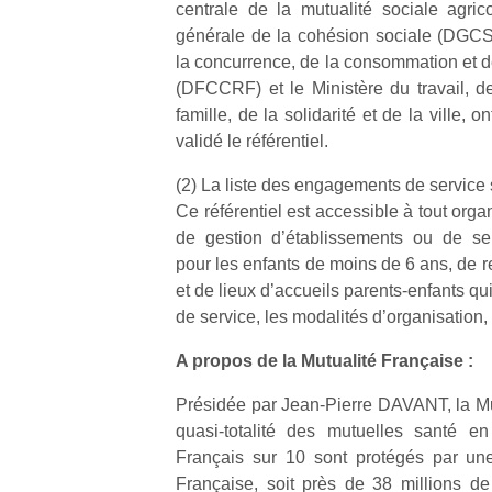
centrale de la mutualité sociale agri
l’
générale de la cohésion sociale (DGCS)
NextGen,
la concurrence, de la consommation et d
Des
une
(DFCCRF) et le Ministère du travail, de
trampolines
nouvelle
famille, de la solidarité et de la ville, 
pour les
Ap
trottinette
validé le référentiel.
co
grands et
mécanique
su
les petits !
Beeper
(2) La liste des engagements de service 
de
Durant les
Les
co
Ce référentiel est accessible à tout orga
vacances
enfants
fe
de gestion d’établissements ou de serv
estivales
débordent
he
et avec le
pour les enfants de moins de 6 ans, de r
souvent
di
retour des
et de lieux d’accueils parents-enfants q
d’énergie.
de
beaux
de service, les modalités d’organisation, 
Varier les
re
jours, c’est
occupations
de
l’occasion
A propos de la Mutualité Française :
n’est pas
d’
rêvée
toujours
pe
pour les
Présidée par Jean-Pierre DAVANT, la Mut
simple.
pr
enfants
quasi-totalité des mutuelles santé e
Conjuguer
15
de…
Français sur 10 sont protégés par une
divertissement,
Française, soit près de 38 millions d
activité