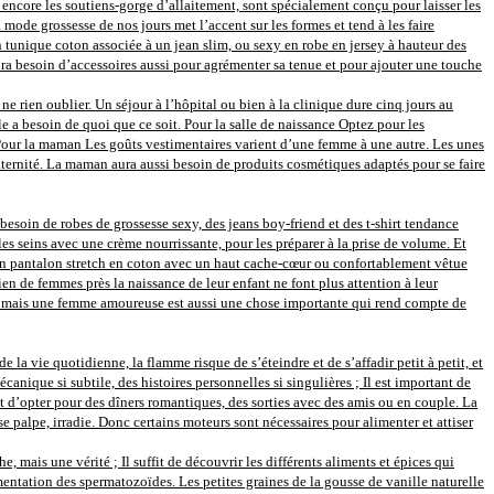
 encore les soutiens-gorge d’allaitement, sont spécialement conçu pour laisser les
mode grossesse de nos jours met l’accent sur les formes et tend à les faire
En tunique coton associée à un jean slim, ou sexy en robe en jersey à hauteur des
 besoin d’accessoires aussi pour agrémenter sa tenue et pour ajouter une touche
e rien oublier. Un séjour à l’hôpital ou bien à la clinique dure cinq jours au
le a besoin de quoi que ce soit. Pour la salle de naissance Optez pour les
. Pour la maman Les goûts vestimentaires varient d’une femme à une autre. Les unes
 maternité. La maman aura aussi besoin de produits cosmétiques adaptés pour se faire
besoin de robes de grossesse sexy, des jeans boy-friend et des t-shirt tendance
es seins avec une crème nourrissante, pour les préparer à la prise de volume. Et
 un pantalon stretch en coton avec un haut cache-cœur ou confortablement vêtue
en de femmes près la naissance de leur enfant ne font plus attention à leur
ère, mais une femme amoureuse est aussi une chose importante qui rend compte de
e la vie quotidienne, la flamme risque de s’éteindre et de s’affadir petit à petit, et
nique si subtile, des histoires personnelles si singulières ; Il est important de
t d’opter pour des dîners romantiques, des sorties avec des amis ou en couple. La
se palpe, irradie. Donc certains moteurs sont nécessaires pour alimenter et attiser
 mais une vérité ; Il suffit de découvrir les différents aliments et épices qui
entation des spermatozoïdes. Les petites graines de la gousse de vanille naturelle