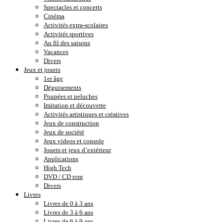
Spectacles et concerts
Cinéma
Activités extra-scolaires
Activités sportives
Au fil des saisons
Vacances
Divers
Jeux et jouets
1er âge
Déguisements
Poupées et peluches
Imitation et découverte
Activités artistiques et créatives
Jeux de construction
Jeux de société
Jeux videos et console
Jouets et jeux d’extérieur
Applications
High Tech
DVD / CD rom
Divers
Livres
Livres de 0 à 3 ans
Livres de 3 à 6 ans
Livres de 6 à 9 ans