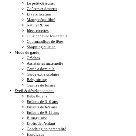
Le petit-déjeuner
Goûters et desserts
Diversification
Manger équilibré
Naturel & bio
Idées recettes
Cuisiner avec les enfants
Gourmandises de fêtes
Shopping cuisine
Mode de garde
Crèches
Assistantes maternelle
Garde à domicile
Garde extra scolaire
Baby sitting
Centres de loisirs
Eveil & développement
Bébé 0-3ans
Enfants de 3- 6 ans
Enfants de 6-9 ans
Enfants de 9-12 ans
Bilinguisme
Droits de l’enfant
Coaching en parentalité
Handicaps