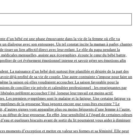
ente d’un bébé est une phase émouvante dans la vie de la femme où elle va
e un dialogue avec son entourage. Un tel constat incite la maman à parler, chanter,
e tisser un lien affectif direct avec leur enfant. Le rôle du papa pendant la
s médicales mensuelles, assiste aux écographies, écoute le cœur du bébé battre,
rofiter de cet événement émotionnel intense et savoir gérer ses émotions afin
nt. La naissance d’un bébé doit surtout être planifiée et désirée de la part des
avoir déjà profité de sa vie de couple. Une autre contrainte s’impose pour faire un
ir même la saison où elles voudraient accoucher. La saison favorable pour la
sions de concilier vie privée et calendrier professionnel : les enseignantes par
bérales préfèrent accoucher l’été, lorsque leur travail est moins actif.
s. Les premiers symptômes sont le malaise et la fatigue. Une certaine fatigue va
s symptômes de la grossesse Vous ignorez encore que vous êtes enceinte ? Le
tit, d’autres signes vont apparaître plus ou moins fréquents d’une femme à l’autre.
ébut de leur grossesse. En effet, leur sensibilité à l’égard de certaines odeurs
eau et quelques biscuits avant de sortir du lit pourraient vous aider à diminuer
s moments d’exception et mettre en valeur ses formes et sa féminité. Elle peut