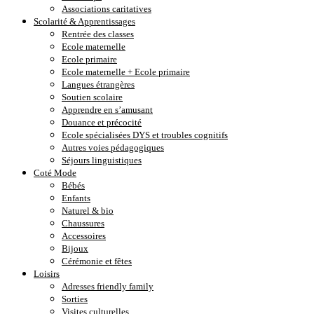
Associations caritatives
Scolarité & Apprentissages
Rentrée des classes
Ecole maternelle
Ecole primaire
Ecole maternelle + Ecole primaire
Langues étrangères
Soutien scolaire
Apprendre en s’amusant
Douance et précocité
Ecole spécialisées DYS et troubles cognitifs
Autres voies pédagogiques
Séjours linguistiques
Coté Mode
Bébés
Enfants
Naturel & bio
Chaussures
Accessoires
Bijoux
Cérémonie et fêtes
Loisirs
Adresses friendly family
Sorties
Visites culturelles