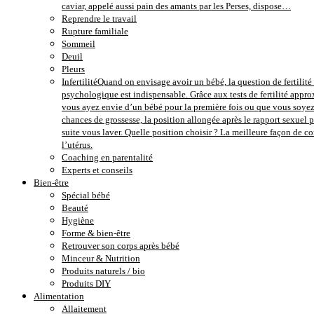
caviar, appelé aussi pain des amants par les Perses, dispose…
Reprendre le travail
Rupture familiale
Sommeil
Deuil
Pleurs
Infertilité
Quand on envisage avoir un bébé, la question de fertilité e
psychologique est indispensable. Grâce aux tests de fertilité approx
vous ayez envie d’un bébé pour la première fois ou que vous soyez 
chances de grossesse, la position allongée après le rapport sexuel 
suite vous laver. Quelle position choisir ? La meilleure façon de 
l’utérus.
Coaching en parentalité
Experts et conseils
Bien-être
Spécial bébé
Beauté
Hygiène
Forme & bien-être
Retrouver son corps après bébé
Minceur & Nutrition
Produits naturels / bio
Produits DIY
Alimentation
Allaitement