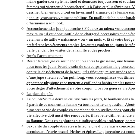
même garder son style habituel et demeurer toujours zen et souriant
femmes qui viennent d’accoucher plus à l’aise et plus féminines. Vê
dessiner, bien entendu tout en favorisant l’aisance de la femme ence
genoux, vous serez vraiment sublime. En maillot de bain confortab
d’harmonie à son look.
Accouchement
Le jour j approche ? Préparez au mieux votre accouch
maximum ; il est donc inutile de se charger d’accessoires et de vête
vêtements de taille « naissance » ou « un mois ». Et si votre budg
préférèrent les vêtements amples, les autres gardent toujours le mêm
belle pendant les visites de la famille et des proches.
Après l’accouchement
Rester femme
Que ce soit pendant ou après la grossesse, une femme d
pour tous les jours. Prendre soin de son corps pendant la grossesse
contre le dessèchement de la peau, très fréquent, misez sur des s
d’une jupe stretch et d’un pull long, vous accomplissez vos tâches 
apparence physique et se mettent à enfiler des habits amples pour 
votre degré d’attachement à votre conjoint. Savoir gérer sa vie A
La place du père
Le couple
Vivre à deux se cultive tous les jours, le bonheur dans la 
à partir de ce moment la femme va tout remettre en question. Ajouter
pimenter sa vie de couple en cherchant de nouvelles idées pour chas
vie affective doit aussi être renouvelée, il faut être câlin et tendr
sa flamme. Nous en explorons six indispensables : tolérance, commun
Sexualité du couple
Vous êtes à la recherche d’un élixir à concocter
accroissent l’envie sexuel. Herbes et épices Le gingembre est conn