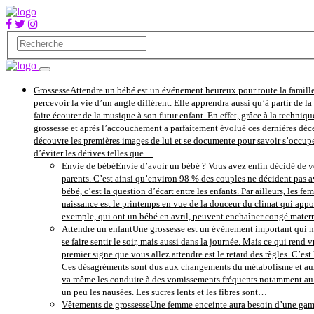
Grossesse
Attendre un bébé est un événement heureux pour toute la famille
percevoir la vie d’un angle différent. Elle apprendra aussi qu’à partir de 
faire écouter de la musique à son futur enfant. En effet, grâce à la techniqu
grossesse et après l’accouchement a parfaitement évolué ces dernières déce
découvre les premières images de lui et se documente pour savoir s’occupe
d’éviter les dérives telles que…
Envie de bébé
Envie d’avoir un bébé ? Vous avez enfin décidé de vo
parents. C’est ainsi qu’environ 98 % des couples ne décident pas av
bébé, c’est la question d’écart entre les enfants. Par ailleurs, les 
naissance est le printemps en vue de la douceur du climat qui apport
exemple, qui ont un bébé en avril, peuvent enchaîner congé maternité
Attendre un enfant
Une grossesse est un événement important qui ne
se faire sentir le soir, mais aussi dans la journée. Mais ce qui re
premier signe que vous allez attendre est le retard des règles. C’es
Ces désagréments sont dus aux changements du métabolisme et aux h
va même les conduire à des vomissements fréquents notamment au le
un peu les nausées. Les sucres lents et les fibres sont…
Vêtements de grossesse
Une femme enceinte aura besoin d’une gamme