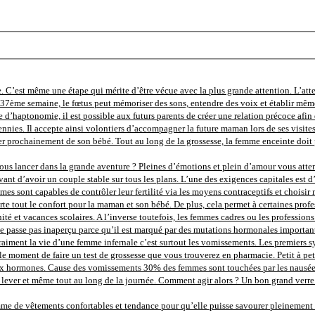
. C’est même une étape qui mérite d’être vécue avec la plus grande attention. L’att
la 37ème semaine, le fœtus peut mémoriser des sons, entendre des voix et établir mêm
e d’haptonomie, il est possible aux futurs parents de créer une relation précoce afin d
nnies. Il accepte ainsi volontiers d’accompagner la future maman lors de ses visite
r prochainement de son bébé. Tout au long de la grossesse, la femme enceinte doit p
us lancer dans la grande aventure ? Pleines d’émotions et plein d’amour vous attende
ant d’avoir un couple stable sur tous les plans. L’une des exigences capitales est d’
femmes sont capables de contrôler leur fertilité via les moyens contraceptifs et chois
e tout le confort pour la maman et son bébé. De plus, cela permet à certaines profes
 et vacances scolaires. A l’inverse toutefois, les femmes cadres ou les professions li
 passe pas inaperçu parce qu’il est marqué par des mutations hormonales importante
nd vraiment la vie d’une femme infernale c’est surtout les vomissements. Les premier
t le moment de faire un test de grossesse que vous trouverez en pharmacie. Petit à pe
ormones. Cause des vomissements 30% des femmes sont touchées par les nausées au d
ver et même tout au long de la journée. Comment agir alors ? Un bon grand verre d’
 de vêtements confortables et tendance pour qu’elle puisse savourer pleinement ce