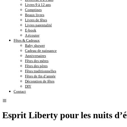
Livres 9 à 12 ans
Comptines
Beaux livres
Livres de fêtes
Livres parentalité
E-book
A écouter
Fêtes & Cadeaux
Baby shower
Cadeau de naissance
Anniversaires
Fêtes des mères
Fêtes des pères
Fêtes traditionnelles
Fêtes de fin d’année
Décoration de fêtes
DIY
Contact
Esprit Liberty pour les nuits d