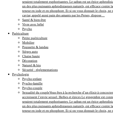
seraient totalement euphorisantes. Le safran est un épice aphrodisi
un des plus puissants aphrodisiaques naturels, est efficace contre 
teneur en iode et en phosphore. Et si on vous donnait le choix, ne m
caviar, appelé aussi pain des amants par les Perses, dispose…
Santé & bien-être
Vivre avec bébé
Psycho
Puériculture
Petite puériculture
Mobilier
Poussette & landau
Sièges auto
Chaise haute
Décoration
Naturel & bio
Sécurité : règlementations
Psychologie
Psycho-enfant
Pyscho-famille
Psycho-couple
Sexualité du couple
Vous êtes à la recherche d’un élixir à concocter
accroissent l’envie sexuel. Herbes et épices Le gingembre est conn
seraient totalement euphorisantes. Le safran est un épice aphrodisi
un des plus puissants aphrodisiaques naturels, est efficace contre 
teneur en iode et en phosphore. Et si on vous donnait le choix, ne m