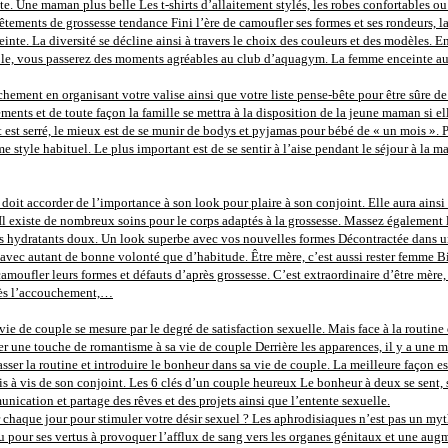
e. Une maman plus belle Les t-shirts d’allaitement stylés, les robes confortables ou
tements de grossesse tendance Fini l’ère de camoufler ses formes et ses rondeurs, la 
inte. La diversité se décline ainsi à travers le choix des couleurs et des modèles. 
le, vous passerez des moments agréables au club d’aquagym. La femme enceinte aura
ement en organisant votre valise ainsi que votre liste pense-bête pour être sûre de n
ments et de toute façon la famille se mettra à la disposition de la jeune maman si el
et est serré, le mieux est de se munir de bodys et pyjamas pour bébé de « un mois »
e style habituel. Le plus important est de se sentir à l’aise pendant le séjour à la
oit accorder de l’importance à son look pour plaire à son conjoint. Elle aura ainsi 
 Il existe de nombreux soins pour le corps adaptés à la grossesse. Massez également l
oins hydratants doux. Un look superbe avec vos nouvelles formes Décontractée dans
avec autant de bonne volonté que d’habitude. Être mère, c’est aussi rester femme Bi
camoufler leurs formes et défauts d’après grossesse. C’est extraordinaire d’être m
près l’accouchement,…
vie de couple se mesure par le degré de satisfaction sexuelle. Mais face à la routine d
 une touche de romantisme à sa vie de couple Derrière les apparences, il y a une méca
ser la routine et introduire le bonheur dans sa vie de couple. La meilleure façon es
e vis à vis de son conjoint. Les 6 clés d’un couple heureux Le bonheur à deux se sent, 
ication et partage des rêves et des projets ainsi que l’entente sexuelle.
 chaque jour pour stimuler votre désir sexuel ? Les aphrodisiaques n’est pas un mythe,
u pour ses vertus à provoquer l’afflux de sang vers les organes génitaux et une augm