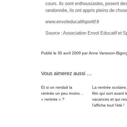
cours. Ils sont enthousiastes, posent des 
randonnée, ils ont appris pleins de chos
NextGen,
l’
Des
une
www.envoleducatifsportif.fr
trampolines
nouvelle
pour les
Source : Association Envol Educatif et Sp
trottinette
grands et
mécanique
Ap
les petits !
Beeper
co
Durant les
Publié le 30 avril 2009 par Anne Vaneson-Bigor
Les
su
vacances
enfants
de
estivales
débordent
co
et avec le
souvent
fe
Vous aimerez aussi …
retour des
d’énergie.
he
beaux
Varier les
di
jours, c’est
Et si on rendait la
La rentrée scolaire
occupations
de
l’occasion
rentrée un peu moins…
film qui sort avant l
n’est pas
re
rêvée
« rentrée » ?
vacances et qui res
toujours
de
pour les
l’affiche tout l’été !
simple.
d’
enfants
Conjuguer
pe
de…
divertissement,
pr
activité
15