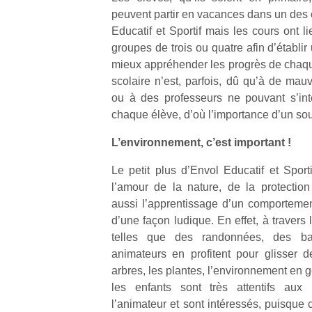
qu
peuvent partir en vacances dans un des 
so
Educatif et Sportif mais les cours ont li
s
groupes de trois ou quatre afin d’établir
c
mieux appréhender les progrès de chaque
p
en
scolaire n’est, parfois, dû qu’à de mauv
Do
ou à des professeurs ne pouvant s’int
me
chaque élève, d’où l’importance d’un sou
am
à 
L’environnement, c’est important !
co
…
Le petit plus d’Envol Educatif et Sporti
l’amour de la nature, de la protectio
aussi l’apprentissage d’un comportemen
d’une façon ludique. En effet, à travers l
telles que des randonnées, des bal
animateurs en profitent pour glisser d
arbres, les plantes, l’environnement en g
les enfants sont très attentifs aux i
l’animateur et sont intéressés, puisque 