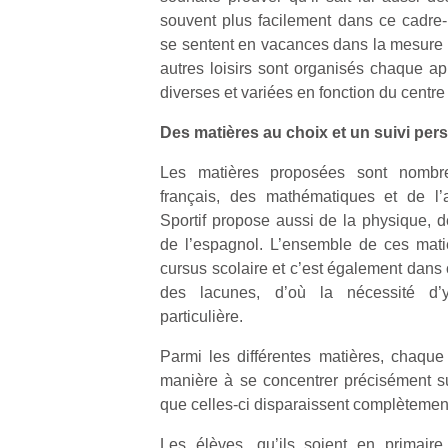
souvent plus facilement dans ce cadre-l
se sentent en vacances dans la mesure où
autres loisirs sont organisés chaque apr
diverses et variées en fonction du centre 
Des matières au choix et un suivi pe
Un
Les matières proposées sont nombr
français, des mathématiques et de l’a
p
Sportif propose aussi de la physique, d
e
de l’espagnol. L’ensemble de ces mati
u
cursus scolaire et c’est également dans 
des lacunes, d’où la nécessité d’y
particulière.
Parmi les différentes matières, chaque
cl
manière à se concentrer précisément sur 
Le
que celles-ci disparaissent complètemen
pe
qu
Les élèves, qu’ils soient en primair