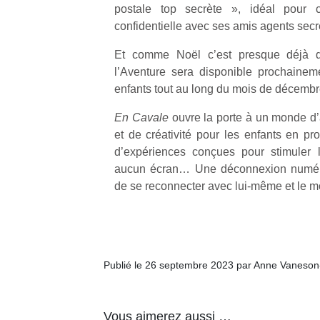
postale top secrète », idéal pour
confidentielle avec ses amis agents secre
NextGen,
l’
Des
une
Et comme Noël c’est presque déjà d
trampolines
nouvelle
l’Aventure sera disponible prochaine
pour les
trottinette
enfants tout au long du mois de décembr
grands et
mécanique
Ap
les petits !
En Cavale
ouvre la porte à un monde d’
Beeper
co
Durant les
et de créativité pour les enfants en 
Les
su
vacances
enfants
d’expériences conçues pour stimuler l
de
estivales
débordent
co
aucun écran… Une déconnexion numériq
et avec le
souvent
fe
retour des
de se reconnecter avec lui-même et le m
d’énergie.
he
beaux
Varier les
di
jours, c’est
occupations
de
l’occasion
n’est pas
re
rêvée
toujours
de
pour les
Publié le 26 septembre 2023 par Anne Vaneson
simple.
d’
enfants
Conjuguer
pe
de…
divertissement,
pr
Vous aimerez aussi …
activité
15