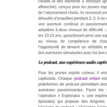
créatifs et des éléments à renvoyer (
affranchie), conçus pour les jeunes esp
de l’abonnement choisi, ils recevront 
déroulés d’enquêtes pendant 2, 3, 6 ou 
une aventure continue et passionnant
adaptées à deux niveaux de difficulté : 
Un
les 10-12 ans, garantissant ainsi une ex
au niveau de compétence de chaqu
l’opportunité de devenir un véritable e
p
des aventures stimulantes avec les box
e
u
Le podcast, une expérience audio capti
Pour les jeunes esprits curieux, il ex
captivants. Chaque
podcast enfant
est
plateformes de podcast permettant ain
cl
aventures passionnantes. Parmi les o
Le
l’opération « Exploratus », une expéri
pe
épisodes) qui propose des énigmes 
qu