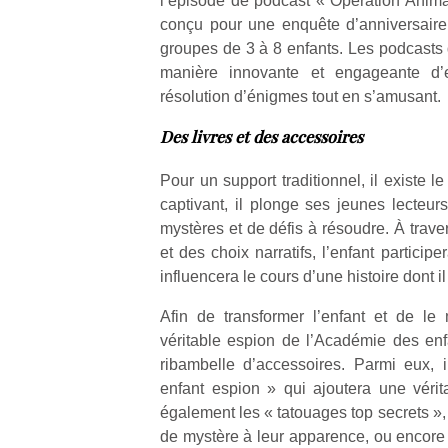
l’épisode de podcast « Opération Anima
qu
conçu pour une enquête d’anniversaire
so
groupes de 3 à 8 enfants. Les podcasts 
s
manière innovante et engageante d’
c
p
résolution d’énigmes tout en s’amusant.
en
Des livres et des accessoires
Do
me
am
Pour un support traditionnel, il existe le
à 
captivant, il plonge ses jeunes lecteur
co
mystères et de défis à résoudre. À trav
…
et des choix narratifs, l’enfant participe
influencera le cours d’une histoire dont il
Afin de transformer l’enfant et de le
véritable espion de l’Académie des enfa
ribambelle d’accessoires. Parmi eux, il
enfant espion » qui ajoutera une véritab
également les « tatouages top secrets »,
de mystère à leur apparence, ou encore 