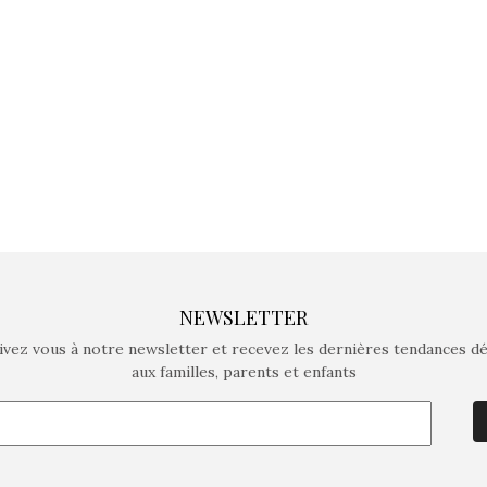
crée des jeux pour les
crée des j
enfants de 4 à 10 ans avec
enfants de 4
comme objectif…
comme objec
NEWSLETTER
ivez vous à notre newsletter et recevez les dernières tendances d
aux familles, parents et enfants