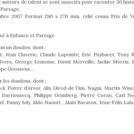
0 auteurs de talent se sont associés pour raconter 30 hist
 Partage.
embre 2007 Format 280 x 270 mm, relié cousu Prix de V
Pâques 2026 : chocolats
Pâques 2026
et idées pour une chasse
et idées po
rsé à Enfance et Partage
aux œufs magique en
aux œufs 
un un doudou, dont :
famille
fam
Chocolats à petits prix,
Chocolats à
t, Jean Claverie, Claude Lapointe, Eric Puybaret, Tony R
jouets malins et idées
jouets mal
vers, George Lemoine, David Merveille, Jackie Morris, 
créatives… voici de quoi
créatives… 
ilippe Goossens…
organiser une chasse aux
organiser u
œufs magique…
œufs magiq
ur les doudous, dont :
ck Poivre d’Arvor, Alix Girod de l’Ain, Nagui, Martin Winc
 Darrieusecq, Philippe Grimberg, Pierre Coran, Carl No
 Fanny Joly, Aldo Naouri , Alain Baraton, Jean-Félix Lala