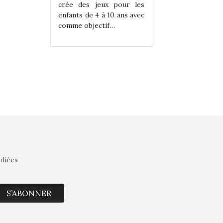
eux pour les
crée des jeux pour les
crée des jeux po
 à 10 ans avec
enfants de 4 à 10 ans avec
enfants de 4 à 10 a
tif…
comme objectif…
comme objectif…
édiées
S’ABONNER