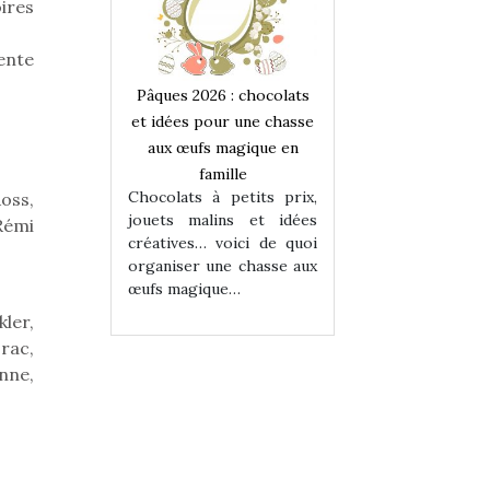
oires
ente
 : chocolats
Pâques 2026 : chocolats
Pâques 2026 : cho
ur une chasse
et idées pour une chasse
et idées pour une
magique en
aux œufs magique en
aux œufs magiqu
ille
famille
famille
 petits prix,
Chocolats à petits prix,
Chocolats à petit
oss,
ins et idées
jouets malins et idées
jouets malins et
Rémi
voici de quoi
créatives… voici de quoi
créatives… voici 
ne chasse aux
organiser une chasse aux
organiser une cha
ue…
œufs magique…
œufs magique…
kler,
rac,
nne,