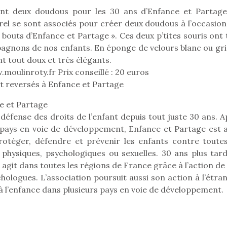
nt deux doudous pour les 30 ans d’Enfance et Partage
rel se sont associés pour créer deux doudous à l’occasion
s bouts d’Enfance et Partage ». Ces deux p’tites souris ont
agnons de nos enfants. En éponge de velours blanc ou gris
ont tout doux et très élégants.
w.moulinroty.fr Prix conseillé : 20 euros
t reversés à Enfance et Partage
e et Partage
a défense des droits de l’enfant depuis tout juste 30 ans. 
pays en voie de développement, Enfance et Partage est a
rotéger, défendre et prévenir les enfants contre toutes
physiques, psychologiques ou sexuelles. 30 ans plus tard
agit dans toutes les régions de France grâce à l’action de
hologues. L’association poursuit aussi son action à l’étra
loutre en peluche
Petit chef deviendra
Une loutre
 l’enfance dans plusieurs pays en voie de développement.
r les enfants, un
grand !
pour les 
Les jeux d’imitation
al qui change des
animal qui
constituent un véritable
ands classiques !
grands cl
terrain d’apprentissage