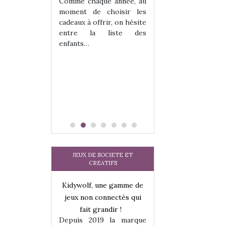
 jeu !
les enfants ?
Comme chaque année, au
our la glisse
Quelle que soit l
moment de choisir les
sel, et même
sous laquel
cadeaux à offrir, on hésite
tits peuvent
matérialise le tipi 
entre la liste des
 s’y initier.
tissu, plastique…)
enfants…
te…
petite tente posé
JEUX DE SOCIETE ET
CREATIFS
une gamme de
Kidywolf, une gamme de
Kidywolf, une ga
onnectés qui
jeux non connectés qui
jeux non connecté
randir !
fait grandir !
fait grandir 
9 la marque
Depuis 2019 la marque
Depuis 2019 la 