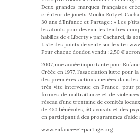
Deux grandes marques françaises crée
créateur de jouets Moulin Roty et Cacha
30 ans d’Enfance et Partage : « Les p’tit
les atouts pour devenir les tendres comp
habillés de « Liberty » par Cacharel, ils s
Liste des points de vente sur le site : ww
Pour chaque doudou vendu : 2,50 € seron
2007, une année importante pour Enfanc
Créée en 1977, l’association lutte pour l
des premières actions menées dans les 
très vite intervenue en France, pour p
formes de maltraitance et de violences 
réseau d’une trentaine de comités locaux 
de 450 bénévoles, 50 avocats et des psyc
Une 
en participant à des programmes d’aide à
pou
anim
www.enfance-et-partage.org
gr