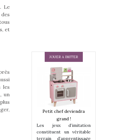
. Le
 des
 tous
, et
JOUER A IMITER
Après
ussi
 les
, un
 plus
nger,
 en peluche
Petit chef deviendra
Une loutre en pe
enfants, un
grand !
pour les enfants
Les jeux d’imitation
 change des
animal qui chang
constituent un véritable
assiques !
grands classiqu
terrain d’apprentissage