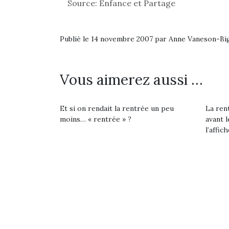
Les p
Source: Enfance et Partage
qu’ell
comp
enfant
Publié le 14 novembre 2007 par Anne Vaneson-B
ami, 
confid
Vous aimerez aussi …
Et si on rendait la rentrée un peu
La rent
moins… « rentrée » ?
avant l
l’affich
Et si
b
NextGen, une nouvelle
Après 
trottinette mécanique
Des trampolines pour les
succe