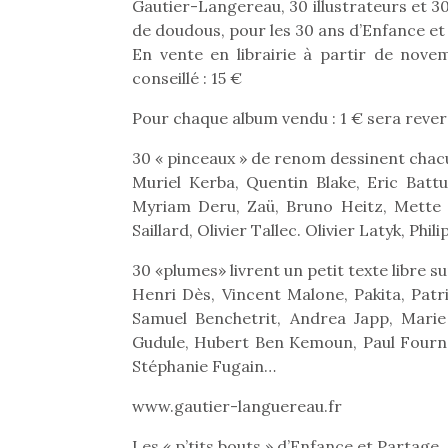
Gautier-Langereau, 30 illustrateurs et 3
de doudous, pour les 30 ans d’Enfance et
En vente en librairie à partir de nov
conseillé : 15 €
Pour chaque album vendu : 1 € sera reve
30 « pinceaux » de renom dessinent chac
Muriel Kerba, Quentin Blake, Eric Battu
Myriam Deru, Zaü, Bruno Heitz, Mette I
Saillard, Olivier Tallec. Olivier Latyk, Ph
30 «plumes» livrent un petit texte libre s
Henri Dès, Vincent Malone, Pakita, Patri
Samuel Benchetrit, Andrea Japp, Marie
Gudule, Hubert Ben Kemoun, Paul Fournel,
Stéphanie Fugain…
www.gautier-languereau.fr
Les « p’tits bouts » d’Enfance et Partage