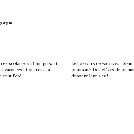
eluches quelles
Les peluc
qui permet aux enfants
es soient, sont des
qu’elles soi
d’explorer, comprendre
agnons pour les
compagnon
et s’approprier ce qu’ils…
s. Doudou, meilleur
enfants. Dou
igorgne
objet à câliner,
ami, objet
ent,…
confident,…
rée scolaire, un film qui sort
Les devoirs de vacances : bienf
es vacances et qui reste à
punition ? Des élèves de prima
e tout l’été !
donnent leur avis !
T’AS TON NERF ?
A l’heure du
déconfinement, des
premières grosses
chaleurs et des futures
vacances estivales, le
 l’aventure était au
parc, le jardin, la…
Le boom de l
out du jardin ?
pour enfant
trois confinements
ssifs, des couvre-