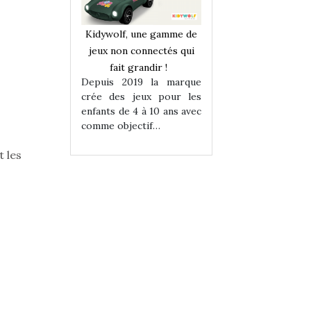
une gamme de
Kidywolf, une gamme de
Kidywolf, une ga
onnectés qui
jeux non connectés qui
jeux non connecté
randir !
fait grandir !
fait grandir 
9 la marque
Depuis 2019 la marque
Depuis 2019 la 
eux pour les
crée des jeux pour les
crée des jeux po
 à 10 ans avec
enfants de 4 à 10 ans avec
enfants de 4 à 10 a
tif…
comme objectif…
comme objectif…
 les