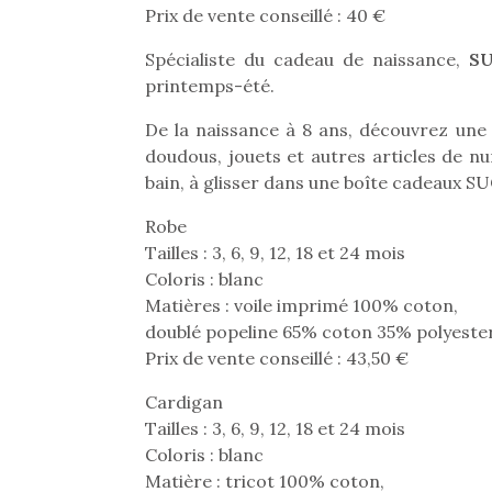
Prix de vente conseillé : 40 €
Beeper
grands et les petits !
feux
Les enfants débordent
Durant les vacances
diff
Spécialiste du cadeau de naissance,
S
souvent d’énergie. Varier
estivales et avec le
res
printemps-été.
les occupations n’est pas
retour des beaux jours,
d’élo
toujours simple.
c’est l’occasion rêvée
presqu
De la naissance à 8 ans, découvrez un
Conjuguer
pour les enfants de…
doudous, jouets et autres articles de nu
divertissement, activité
bain, à glisser dans une boîte cadeaux SUC
physique ou
apprentissage…
Robe
Tailles : 3, 6, 9, 12, 18 et 24 mois
Coloris : blanc
Matières : voile imprimé 100% coton,
doublé popeline 65% coton 35% polyeste
Prix de vente conseillé : 43,50 €
Cardigan
Tailles : 3, 6, 9, 12, 18 et 24 mois
Coloris : blanc
Matière : tricot 100% coton,