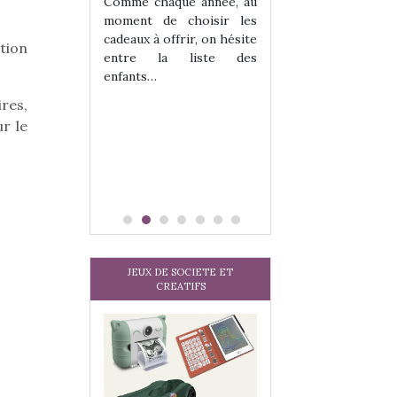
 jeu !
les enfants ?
Comme chaque année, au
our la glisse
Quelle que soit l
moment de choisir les
sel, et même
sous laquel
cadeaux à offrir, on hésite
tion
tits peuvent
matérialise le tipi 
entre la liste des
 s’y initier.
tissu, plastique…)
enfants…
te…
petite tente posé
res,
r le
JEUX DE SOCIETE ET
CREATIFS