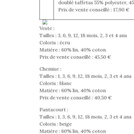
Les p
doublé taffetas 55% polyester, 
qu’ell
Prix de vente conseillé : 17,90 €
comp
enfant
ami, 
Veste :
confid
Tailles : 3, 6, 9, 12, 18 mois, 2, 3 et 4 ans
Coloris : écru
Matière : 60% lin, 40% coton
Prix de vente conseillé : 45,50 €
Chemise :
Tailles : 1, 3, 6, 9, 12, 18 mois, 2, 3 et 4 ans
Coloris : blanc
Matière : 60% lin, 40% coton
Prix de vente conseillé : 40,50 €
Pantacourt :
Et si
Tailles : 1, 3, 6, 9, 12, 18 mois, 2, 3 et 4 ans
b
Coloris : beige
NextGen, une nouvelle
Après 
Matière : 60% lin, 40% coton
trottinette mécanique
Des trampolines pour les
succe