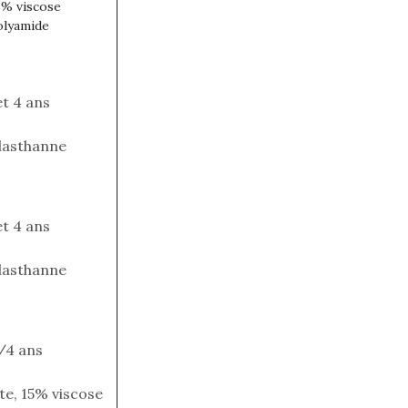
5% viscose
olyamide
 et 4 ans
élasthanne
 et 4 ans
élasthanne
loutre en peluche
Petit chef deviendra
Une loutre
r les enfants, un
grand !
pour les 
2/4 ans
Les jeux d’imitation
al qui change des
animal qui
constituent un véritable
ands classiques !
grands cl
te, 15% viscose
terrain d’apprentissage