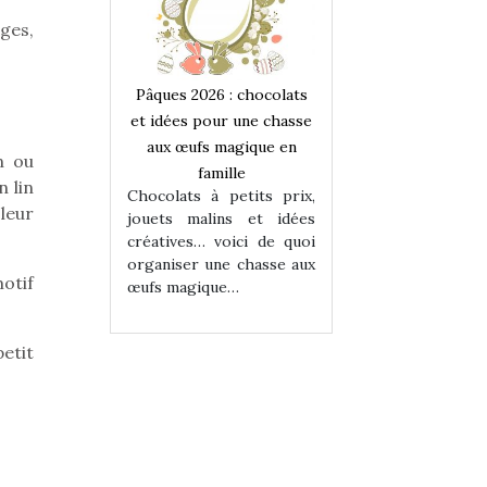
ges,
 : chocolats
Pâques 2026 : chocolats
Pâques 2026 : cho
ur une chasse
et idées pour une chasse
et idées pour une
magique en
aux œufs magique en
aux œufs magiqu
n ou
ille
famille
famille
 lin
 petits prix,
Chocolats à petits prix,
Chocolats à petit
 leur
ins et idées
jouets malins et idées
jouets malins et
voici de quoi
créatives… voici de quoi
créatives… voici 
ne chasse aux
organiser une chasse aux
organiser une cha
otif
ue…
œufs magique…
œufs magique…
petit