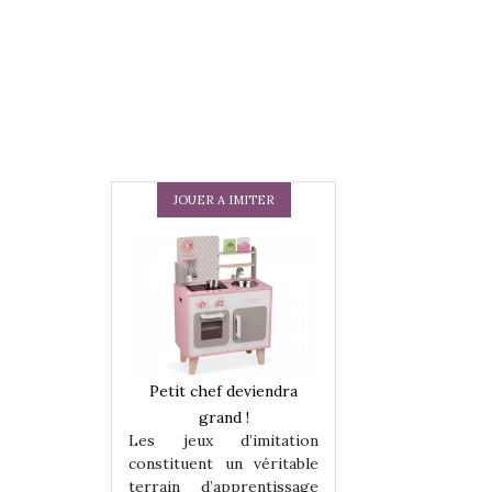
JOUER A IMITER
 en peluche
Petit chef deviendra
Une loutre en pe
enfants, un
grand !
pour les enfants
Les jeux d’imitation
 change des
animal qui chang
constituent un véritable
assiques !
grands classiqu
terrain d’apprentissage