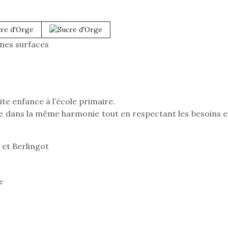
Kidywolf, une gamme de
Kidywolf, 
jeux non connectés qui
jeux non c
nes surfaces
fait grandir !
fait g
Depuis 2019 la marque
Depuis 201
crée des jeux pour les
crée des j
enfants de 4 à 10 ans avec
enfants de 4
comme objectif…
comme objec
tite enfance à l’école primaire.
e dans la même harmonie tout en respectant les besoins et
 et Berlingot
e