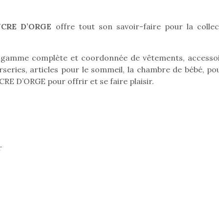
qu’un
premières grosses
 à des heures
L’attrait p
chaleurs et des futures
érentes, des
est univer
UCRE D’ORGE
offre tout son savoir-faire pour la collec
vacances estivales, le
trictions de
les plus pe
parc, le jardin, la…
ignement pendant
commencer à
e 15 mois,…
La trottinet
e gamme complète et coordonnée de vêtements, accessoi
rseries, articles pour le sommeil, la chambre de bébé, pou
RE D’ORGE pour offrir et se faire plaisir.
r