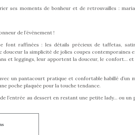
drier ses moments de bonheur et de retrouvailles : maria
Pâques 2026 : chocolats
Pâques 2026
honneur de l’évènement !
et idées pour une chasse
et idées po
aux œufs magique en
aux œufs 
e font raffinées : les détails précieux de taffetas, sati
famille
fam
c douceur la simplicité de jolies coupes contemporaines en
Chocolats à petits prix,
Chocolats à
ans et leggings, leur apportent la douceur, le confort… et
jouets malins et idées
jouets mal
créatives… voici de quoi
créatives… 
organiser une chasse aux
organiser u
avec un pantacourt pratique et confortable habillé d’un m
œufs magique…
œufs magiq
’une poche plaquée pour la touche tendance.
 de l’entrée au dessert en restant une petite lady… ou un 
ans