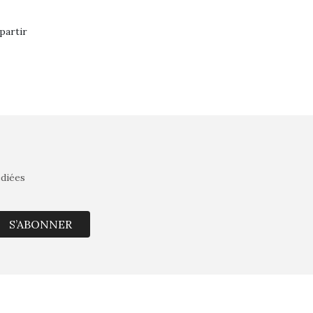
partir
édiées
S’ABONNER