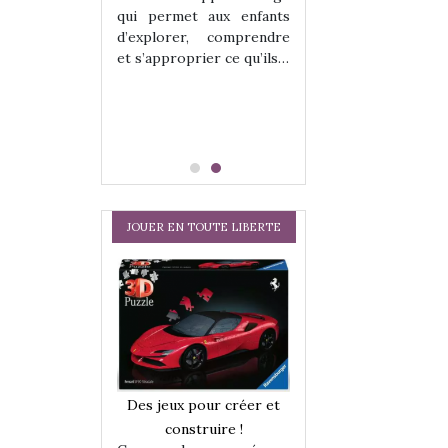
hes quelles
Les peluches q
qui permet aux enfants
ent, sont des
qu’elles soient, s
d’explorer, comprendre
s pour les
compagnons pou
et s’approprier ce qu’ils…
dou, meilleur
enfants. Doudou, m
 à câliner,
ami, objet à câ
confident,…
JOUER EN TOUTE LIBERTE
a trottinette
Comment choisir
Des jeux pour créer et
 : bien plus
cabanes et des tip
construire !