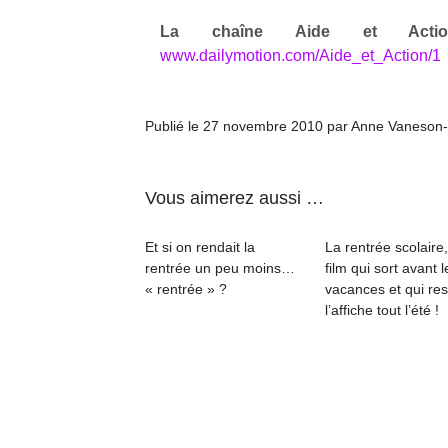
l’
La chaîne Aide et Action
NextGen,
www.dailymotion.com/Aide_et_Action/1
Des
une
trampolines
nouvelle
pour les
Ap
trottinette
Publié le 27 novembre 2010 par Anne Vaneson
co
grands et
mécanique
su
les petits !
Beeper
de
Durant les
Les
co
Vous aimerez aussi …
vacances
enfants
fe
estivales
débordent
he
et avec le
Et si on rendait la
La rentrée scolaire
souvent
di
retour des
rentrée un peu moins…
film qui sort avant l
d’énergie.
de
beaux
« rentrée » ?
vacances et qui res
Varier les
re
jours, c’est
l’affiche tout l’été !
occupations
de
l’occasion
n’est pas
d’
rêvée
toujours
pe
pour les
simple.
pr
enfants
Conjuguer
15
de…
divertissement,
activité