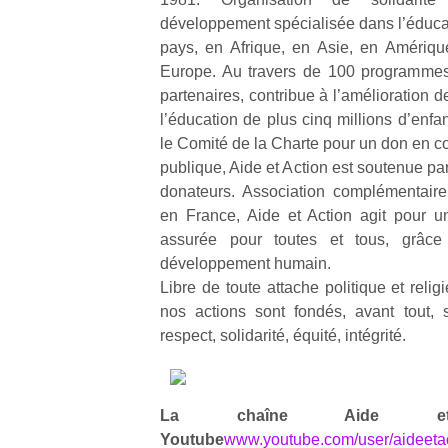
qu
développement spécialisée dans l’éducati
so
pays, en Afrique, en Asie, en Amériqu
s
Europe. Au travers de 100 programmes,
c
p
partenaires, contribue à l’amélioration de
en
l’éducation de plus cinq millions d’enfa
Do
le Comité de la Charte pour un don en co
me
publique, Aide et Action est soutenue pa
am
donateurs. Association complémentaire
à 
en France, Aide et Action agit pour u
co
assurée pour toutes et tous, grâce 
…
développement humain.
Libre de toute attache politique et reli
nos actions sont fondés, avant tout, s
respect, solidarité, équité, intégrité.
La chaîne Aide e
Youtube
www.youtube.com/user/aideeta