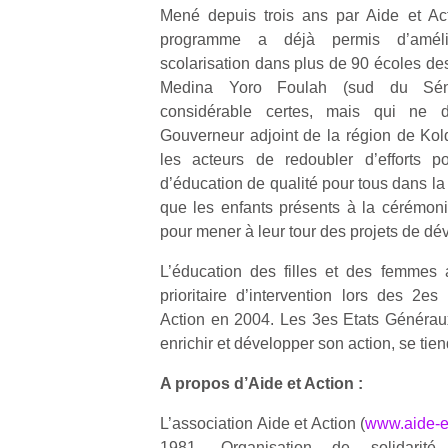
Mené depuis trois ans par Aide et Act
programme a déjà permis d’améli
scolarisation dans plus de 90 écoles de
Medina Yoro Foulah (sud du Sén
considérable certes, mais qui ne d
Un
Gouverneur adjoint de la région de Ko
les acteurs de redoubler d’efforts po
d’éducation de qualité pour tous dans la l
p
que les enfants présents à la cérémoni
e
pour mener à leur tour des projets de dé
u
L’éducation des filles et des femmes
prioritaire d’intervention lors des 2e
Action en 2004. Les 3es Etats Généraux 
enrichir et développer son action, se tie
cl
A propos d’Aide et Action :
Le
pe
L’association Aide et Action (
www.aide-et
qu
1981. Organisation de solidarité 