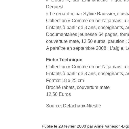
Dequest
« Le renard », par Sylvie Baussier, illust
NextGen,
l’
Des
Collection « Comme on ne l’a jamais lu 
une
trampolines
Enfants à partir de 8 ans, enseignants,
nouvelle
pour les
Documentaires jeunesse 64 pages, form
trottinette
grands et
couverture mate, 12,50 euros, parution : 
mécanique
Ap
les petits !
A paraître en septembre 2008 : L’aigle, L
Beeper
co
Durant les
Les
su
vacances
Fiche Technique
enfants
de
estivales
Collection « Comme on ne l’a jamais lu 
débordent
co
et avec le
souvent
Enfants à partir de 8 ans, enseignants,
fe
retour des
d’énergie.
he
Format 18 x 25 cm
beaux
Varier les
di
jours, c’est
Broché rabats, couverture mate
occupations
de
l’occasion
12,50 Euros
n’est pas
re
rêvée
toujours
de
pour les
Source: Delachaux-Niestlé
simple.
d’
enfants
Conjuguer
pe
de…
divertissement,
pr
Publié le 29 février 2008 par Anne Vaneson-Bi
activité
15