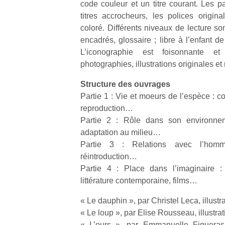
code couleur et un titre courant. Les p
qu
titres accrocheurs, les polices origina
so
s
coloré. Différents niveaux de lecture so
c
encadrés, glossaire ; libre à l’enfant de
p
L’iconographie est foisonnante e
en
photographies, illustrations originales et
Do
me
Structure des ouvrages
am
Partie 1 : Vie et moeurs de l’espèce : c
à 
reproduction…
co
Partie 2 : Rôle dans son environneme
…
adaptation au milieu…
Partie 3 : Relations avec l’homme
réintroduction…
Partie 4 : Place dans l’imaginaire :
littérature contemporaine, films…
« Le dauphin », par Christel Leca, illus
« Le loup », par Elise Rousseau, illustra
« L’ours », par Emmanuelle Figueras,