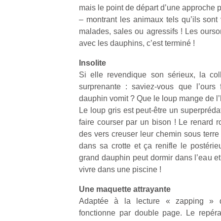
mais le point de départ d’une approche pl
– montrant les animaux tels qu’ils sont 
malades, sales ou agressifs ! Les ourso
avec les dauphins, c’est terminé !
Insolite
Un
Si elle revendique son sérieux, la co
surprenante : saviez-vous que l’ours 
dauphin vomit ? Que le loup mange de l
p
Le loup gris est peut-être un superprédate
e
faire courser par un bison ! Le renard 
u
des vers creuser leur chemin sous terre 
dans sa crotte et ça renifle le postéri
grand dauphin peut dormir dans l’eau e
vivre dans une piscine !
cl
Une maquette attrayante
Le
Adaptée à la lecture « zapping » d
pe
fonctionne par double page. Le repéra
qu