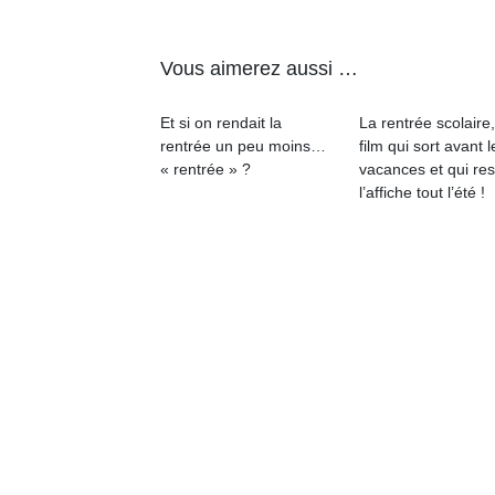
physique
ou
apprentissage…
Vous aimerez aussi …
Et si on rendait la
La rentrée scolaire
rentrée un peu moins…
film qui sort avant l
« rentrée » ?
vacances et qui res
l’affiche tout l’été !