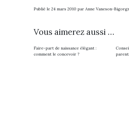
Les p
qu’ell
Publié le 24 mars 2010 par Anne Vaneson-Bigorg
comp
enfant
ami, 
Vous aimerez aussi …
confid
Faire-part de naissance élégant :
Consei
comment le concevoir ?
parent
Et si
b
NextGen, une nouvelle
Après 
trottinette mécanique
Des trampolines pour les
succe