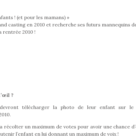
fants ! (et pour les mamans) »
grand casting en 2010 et recherche ses futurs mannequins d
Pâques 2026 : chocolats
Pâques 2026
a rentrée 2010 !
et idées pour une chasse
et idées po
aux œufs magique en
aux œufs 
famille
fam
Chocolats à petits prix,
Chocolats à
jouets malins et idées
jouets mal
créatives… voici de quoi
créatives… 
organiser une chasse aux
organiser u
œufs magique…
œufs magiq
’œil ?
devront télécharger la photo de leur enfant sur le 
2010.
vra récolter un maximum de votes pour avoir une chance d’
utenir l’enfant en lui donnant un maximum de voix !