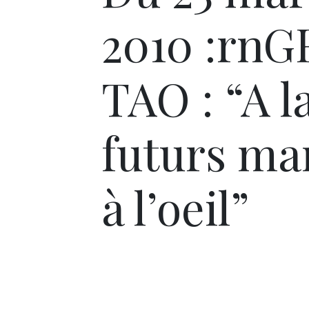
2010 :rn
TAO : “A l
futurs ma
à l’oeil”