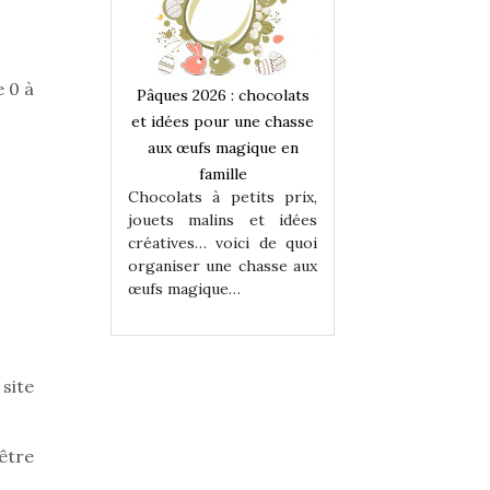
e 0 à
 : chocolats
Pâques 2026 : chocolats
Pâques 2026 : cho
ur une chasse
et idées pour une chasse
et idées pour une
magique en
aux œufs magique en
aux œufs magiqu
ille
famille
famille
 petits prix,
Chocolats à petits prix,
Chocolats à petit
ins et idées
jouets malins et idées
jouets malins et
voici de quoi
créatives… voici de quoi
créatives… voici 
ne chasse aux
organiser une chasse aux
organiser une cha
ue…
œufs magique…
œufs magique…
site
être