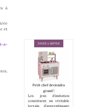
es à
trée
le et
JOUER A IMITER
t-a-
tes,
 en peluche
Petit chef deviendra
Une loutre en pe
enfants, un
grand !
pour les enfants
Les jeux d’imitation
 change des
animal qui chang
constituent un véritable
assiques !
grands classiqu
terrain d’apprentissage