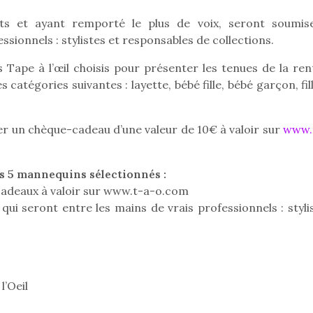
its et ayant remporté le plus de voix, seront soumis
ssionnels : stylistes et responsables de collections.
 Tape à l’œil choisis pour présenter les tenues de la ren
atégories suivantes : layette, bébé fille, bébé garçon, fil
uer un chèque-cadeau d’une valeur de 10€ à valoir sur
www.
 5 mannequins sélectionnés :
cadeaux à valoir sur www.t-a-o.com
ui seront entre les mains de vrais professionnels : stylis
loutre en peluche
Petit chef deviendra
Une loutre
r les enfants, un
grand !
pour les 
Les jeux d’imitation
al qui change des
animal qui
l’Oeil
constituent un véritable
ands classiques !
grands cl
terrain d’apprentissage