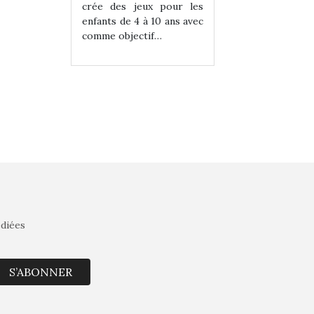
eux pour les
crée des jeux pour les
crée des jeux po
 à 10 ans avec
enfants de 4 à 10 ans avec
enfants de 4 à 10 a
tif…
comme objectif…
comme objectif…
édiées
S’ABONNER