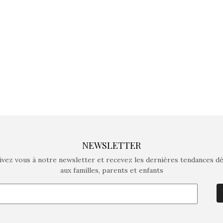
crée des jeux pour les
crée des j
enfants de 4 à 10 ans avec
enfants de 4
comme objectif…
comme objec
NEWSLETTER
ivez vous à notre newsletter et recevez les dernières tendances d
aux familles, parents et enfants