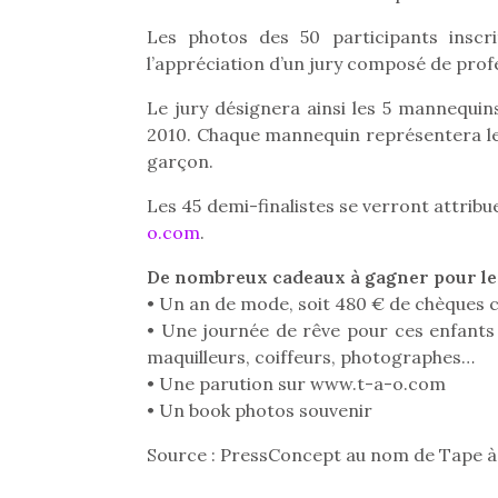
Les photos des 50 participants inscr
l’appréciation d’un jury composé de profe
Le jury désignera ainsi les 5 mannequins
2010. Chaque mannequin représentera les c
garçon.
Les 45 demi-finalistes se verront attrib
o.com
.
De nombreux cadeaux à gagner pour les
• Un an de mode, soit 480 € de chèques 
• Une journée de rêve pour ces enfants q
maquilleurs, coiffeurs, photographes…
• Une parution sur www.t-a-o.com
Une 
• Un book photos souvenir
pou
anim
Source : PressConcept au nom de Tape à 
gr