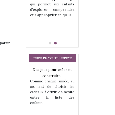
hes quelles
Les peluches q
qui permet aux enfants
ent, sont des
qu’elles soient, s
d’explorer, comprendre
s pour les
compagnons pou
et s’approprier ce qu’ils…
dou, meilleur
enfants. Doudou, m
 à câliner,
ami, objet à câ
confident,…
partir
JOUER EN TOUTE LIBERTE
Des jeux pour créer et
construire !
Comme chaque année, au
moment de choisir les
cadeaux à offrir, on hésite
entre la liste des
enfants…
a trottinette
Comment choisir
 : bien plus
cabanes et des tip