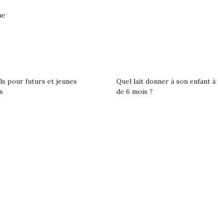
eluches quelles
Les peluc
qui permet aux enfants
es soient, sont des
qu’elles soi
ne
d’explorer, comprendre
agnons pour les
compagnon
et s’approprier ce qu’ils…
s. Doudou, meilleur
enfants. Dou
objet à câliner,
ami, objet
ent,…
confident,…
ls pour futurs et jeunes
Quel lait donner à son enfant à 
s
de 6 mois ?
 l’aventure était au
T’AS TON NERF ?
Le boom de l
out du jardin ?
A l’heure du
pour enfant
trois confinements
déconfinement, des
ssifs, des couvre-