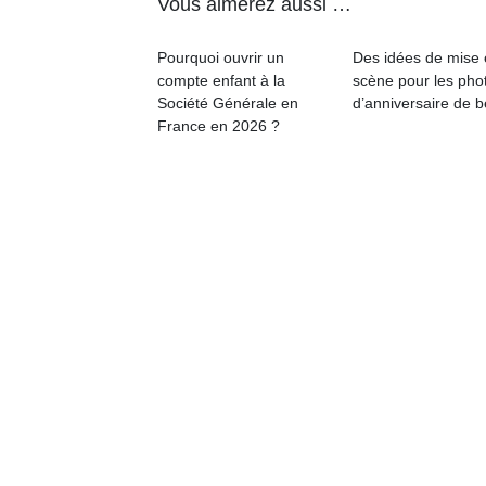
Vous aimerez aussi …
Pourquoi ouvrir un
Des idées de mise
compte enfant à la
scène pour les pho
Société Générale en
d’anniversaire de 
France en 2026 ?
Un
p
e
u
cl
Le
pe
qu