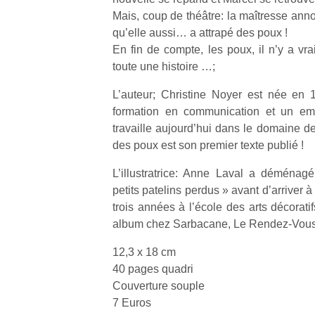
Mais, coup de théâtre: la maîtresse ann
qu’elle aussi… a attrapé des poux !
En fin de compte, les poux, il n’y a vr
toute une histoire …;
Un
L’auteur; Christine Noyer est née en
formation en communication et un emp
travaille aujourd’hui dans le domaine d
p
des poux est son premier texte publié !
e
L’illustratrice: Anne Laval a déménag
u
petits patelins perdus » avant d’arriver 
trois années à l’école des arts décorati
album chez Sarbacane, Le Rendez-Vous
12,3 x 18 cm
cl
40 pages quadri
Le
Couverture souple
pe
7 Euros
qu