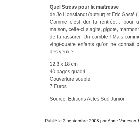
qu
Quel Stress pour la maîtresse
so
de Jo Hoestlandt (auteur) et Eric Gasté (i
s
Comme c’est dur la rentrée… pour un
c
maison, celle-ci s’agite, gigote, marmon
p
en
de la rassurer. Un comble ! Mais comm
Do
vingt-quatre enfants qu’on ne connaît
me
des yeux ?
am
à 
12,3 x 18 cm
co
40 pages quadri
…
Couverture souple
7 Euros
Source: Editions Actes Sud Junior
Publié le 2 septembre 2008 par Anne Vaneson-
NextGen,
Des