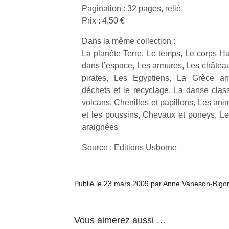
Pagination : 32 pages, relié
Prix : 4,50 €
NextGen,
l’
Des
une
Dans la même collection :
trampolines
nouvelle
La planète Terre, Le temps, Le corps H
pour les
trottinette
dans l’espace, Les armures, Les châteaux
grands et
mécanique
Ap
pirates, Les Egyptiens, La Grèce a
les petits !
Beeper
co
Durant les
déchets et le recyclage, La danse clas
Les
su
vacances
volcans, Chenilles et papillons, Les ani
enfants
de
estivales
et les poussins, Chevaux et poneys, L
débordent
co
et avec le
araignées
souvent
fe
retour des
d’énergie.
he
beaux
Source : Editions Usborne
Varier les
di
jours, c’est
occupations
de
l’occasion
n’est pas
re
rêvée
toujours
Publié le 23 mars 2009 par Anne Vaneson-Bigo
de
pour les
simple.
d’
enfants
Conjuguer
pe
de…
divertissement,
pr
Vous aimerez aussi …
activité
15