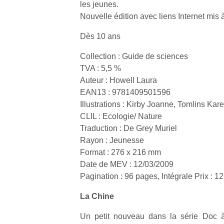
les jeunes.
Nouvelle édition avec liens Internet mis à
Dès 10 ans
Collection : Guide de sciences
Un
TVA : 5,5 %
Auteur : Howell Laura
EAN13 : 9781409501596
p
Illustrations : Kirby Joanne, Tomlins Kar
e
CLIL : Ecologie/ Nature
u
Traduction : De Grey Muriel
Rayon : Jeunesse
Format : 276 x 216 mm
Date de MEV : 12/03/2009
Pagination : 96 pages, Intégrale Prix : 12
cl
La Chine
Le
pe
Un petit nouveau dans la série Doc à
qu