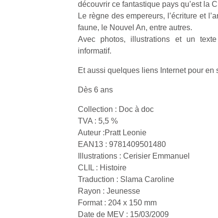
découvrir ce fantastique pays qu’est la C
qu
so
Le règne des empereurs, l’écriture et l’art
s
faune, le Nouvel An, entre autres.
c
Avec photos, illustrations et un text
p
informatif.
en
Do
Et aussi quelques liens Internet pour en 
me
am
Dès 6 ans
à 
co
Collection : Doc à doc
…
TVA : 5,5 %
Auteur :Pratt Leonie
EAN13 : 9781409501480
Illustrations : Cerisier Emmanuel
CLIL : Histoire
Traduction : Slama Caroline
Rayon : Jeunesse
Format : 204 x 150 mm
Date de MEV : 15/03/2009