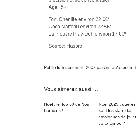
Age : 5+
Torti Chenille environ 22 €€*
Coco Marteau environ 22 €€*
La Pieuvre Play-Doh environ 17 €€*
Un
Source: Hasbro
p
Publié le 5 décembre 2007 par Anne Vaneson-
e
u
Vous aimerez aussi …
Noël : le Top 50 de Nos
Noël 2025 : quelles
Bambins !
sont les stars des
cl
catalogues de joue
Le
cette année ?
pe
qu