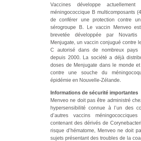
qu
Vaccines développe actuellement 
so
méningococcique B multicomposants (4C
s
de conférer une protection contre u
c
sérogroupe B. Le vaccin Menveo est
p
brevetée développée par Novartis 
en
Menjugate, un vaccin conjugué contre 
Do
me
C autorisé dans de nombreux pays e
am
depuis 2000. La société a déjà distri
à 
doses de Menjugate dans le monde et 
co
contre une souche du méningocoq
…
épidémie en Nouvelle-Zélande.
Informations de sécurité importantes
Menveo ne doit pas être administré chez
hypersensibilité connue à l’un des
d’autres vaccins méningococciques
contenant des dérivés de Corynebacteri
risque d’hématome, Menveo ne doit pas
sujets présentant des troubles de la coa