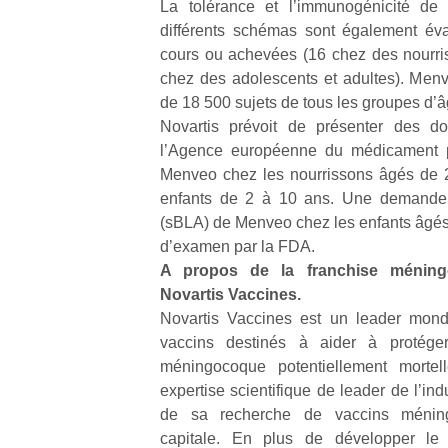
La tolérance et l’immunogénicité de
différents schémas sont également év
cours ou achevées (16 chez des nourriss
chez des adolescents et adultes). Menv
de 18 500 sujets de tous les groupes d’â
Novartis prévoit de présenter des d
Un
l’Agence européenne du médicament pou
Menveo chez les nourrissons âgés de 2
enfants de 2 à 10 ans. Une demande d
p
(sBLA) de Menveo chez les enfants âgés 
e
d’examen par la FDA.
u
A propos de la franchise méning
Novartis Vaccines.
Novartis Vaccines est un leader mond
vaccins destinés à aider à protéger
méningocoque potentiellement mortell
cl
expertise scientifique de leader de l’in
Le
de sa recherche de vaccins méning
pe
qu
capitale. En plus de développer le