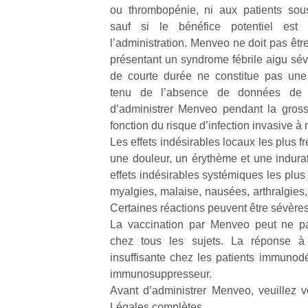
ou thrombopénie, ni aux patients sous
sauf si le bénéfice potentiel est
NextGen,
l’
Des
l’administration. Menveo ne doit pas êtr
une
trampolines
présentant un syndrome fébrile aigu sév
nouvelle
pour les
de courte durée ne constitue pas une 
trottinette
grands et
tenu de l’absence de données de co
mécanique
Ap
les petits !
d’administrer Menveo pendant la gross
Beeper
co
Durant les
fonction du risque d’infection invasive 
Les
su
vacances
Les effets indésirables locaux les plus 
enfants
de
estivales
une douleur, un érythème et une indurati
débordent
co
et avec le
souvent
effets indésirables systémiques les plus
fe
retour des
d’énergie.
he
myalgies, malaise, nausées, arthralgies, 
beaux
Varier les
di
jours, c’est
Certaines réactions peuvent être sévères
occupations
de
l’occasion
La vaccination par Menveo peut ne pa
n’est pas
re
rêvée
chez tous les sujets. La réponse à 
toujours
de
pour les
insuffisante chez les patients immunod
simple.
d’
enfants
immunosuppresseur.
Conjuguer
pe
de…
divertissement,
Avant d’administrer Menveo, veuillez 
pr
activité
15
Légales complètes.