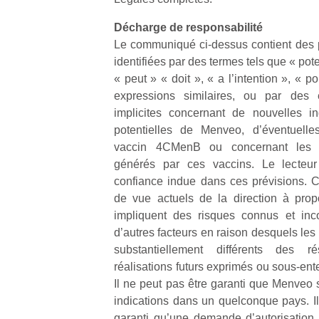
physique
ou
Décharge de responsabilité
apprentissage…
Le communiqué ci-dessus contient des p
identifiées par des termes tels que « pote
« peut » « doit », « a l’intention », « po
expressions similaires, ou par des e
implicites concernant de nouvelles in
potentielles de Menveo, d’éventuelles
vaccin 4CMenB ou concernant les re
générés par ces vaccins. Le lecteu
confiance indue dans ces prévisions. Cel
de vue actuels de la direction à prop
impliquent des risques connus et inco
d’autres facteurs en raison desquels les 
substantiellement différents des r
réalisations futurs exprimés ou sous-ent
Il ne peut pas être garanti que Menveo 
indications dans un quelconque pays. Il
garanti qu’une demande d’autorisation