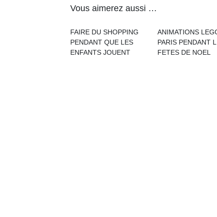
Vous aimerez aussi …
FAIRE DU SHOPPING
ANIMATIONS LEG
Un
PENDANT QUE LES
PARIS PENDANT 
ENFANTS JOUENT
FETES DE NOEL
p
e
u
cl
Le
pe
qu
qu
so