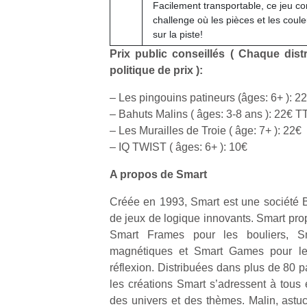
Facilement transportable, ce jeu c
qu
challenge où les pièces et les coul
so
sur la piste!
s
c
Prix public conseillés ( Chaque distr
p
politique de prix ):
en
Do
– Les pingouins patineurs (âges: 6+ ): 
me
– Bahuts Malins ( âges: 3-8 ans ): 22€ 
am
– Les Murailles de Troie ( âge: 7+ ): 22€
à 
– IQ TWIST ( âges: 6+ ): 10€
co
…
A propos de Smart
Créée en 1993, Smart est une société Be
de jeux de logique innovants. Smart pro
Smart Frames pour les bouliers, S
magnétiques et Smart Games pour le
réflexion. Distribuées dans plus de 80 p
les créations Smart s’adressent à tous 
des univers et des thèmes. Malin, astuc