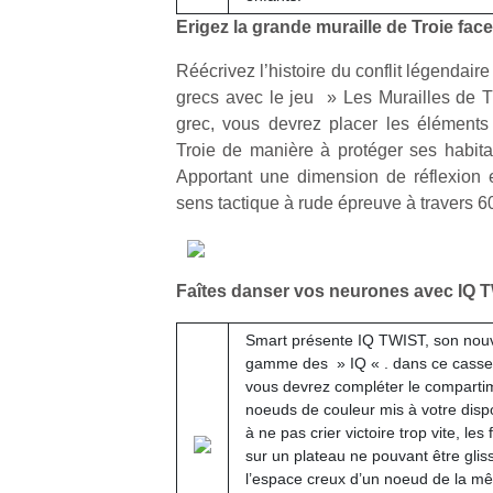
Erigez la grande muraille de Troie fa
Réécrivez l’histoire du conflit légendaire
grecs avec le jeu » Les Murailles de Tr
grec, vous devrez placer les éléments
Un
Troie de manière à protéger ses habita
Apportant une dimension de réflexion 
sens tactique à rude épreuve à travers 60
p
e
u
Faîtes danser vos neurones avec IQ 
Smart présente IQ TWIST, son nou
gamme des » IQ « . dans ce casse-
vous devrez compléter le compartim
noeuds de couleur mis à votre dispo
cl
à ne pas crier victoire trop vite, le
Le
sur un plateau ne pouvant être gliss
pe
l’espace creux d’un noeud de la m
qu