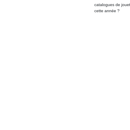
physique
catalogues de joue
ou
cette année ?
apprentissage…