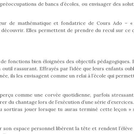
 préoccupations de bancs d’écoles, ou envisager des solut
seur de mathématique et fondatrice de Cours Ado – «
Pâques 2026 : chocolats
Pâques 2026
 découvrir. Elles permettent de prendre du recul sur ce q
et idées pour une chasse
et idées po
aux œufs magique en
aux œufs 
famille
fam
Chocolats à petits prix,
Chocolats à
jouets malins et idées
jouets mal
de fonctions bien éloignées des objectifs pédagogiques. 
créatives… voici de quoi
créatives… 
n outil rassurant. Effrayés par l’idée que leurs enfants oub
organiser une chasse aux
organiser u
née, ils les envisagent comme un relai à l’école qui permet
œufs magique…
œufs magiq
nt perçu comme une corvée quotidienne, parfois stressant
r du chantage lors de l’exécution d’une série d’exercices.
tu sortiras jouer lorsque tu auras terminé cette leçon » 
er son espace personnel libèrent la tête et rendent l’élève