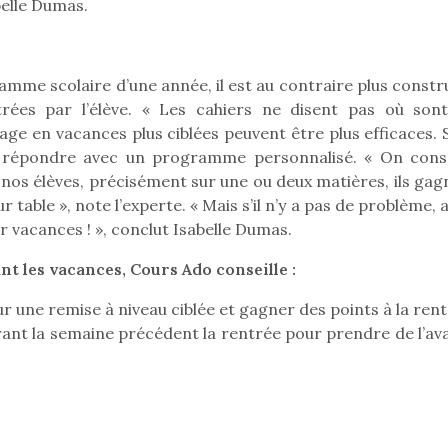
abelle Dumas.
mme scolaire d’une année, il est au contraire plus constru
trées par l’élève. « Les cahiers ne disent pas où sont
ge en vacances plus ciblées peuvent être plus efficaces. S
d’y répondre avec un programme personnalisé. « On cons
nos élèves, précisément sur une ou deux matières, ils gag
table », note l’experte. « Mais s’il n’y a pas de problème, 
ur vacances ! », conclut Isabelle Dumas.
t les vacances, Cours Ado conseille :
r une remise à niveau ciblée et gagner des points à la rent
rant la semaine précédent la rentrée pour prendre de l’av
loutre en peluche
Petit chef deviendra
Une loutre
r les enfants, un
grand !
pour les 
Les jeux d’imitation
al qui change des
animal qui
constituent un véritable
ands classiques !
grands cl
terrain d’apprentissage