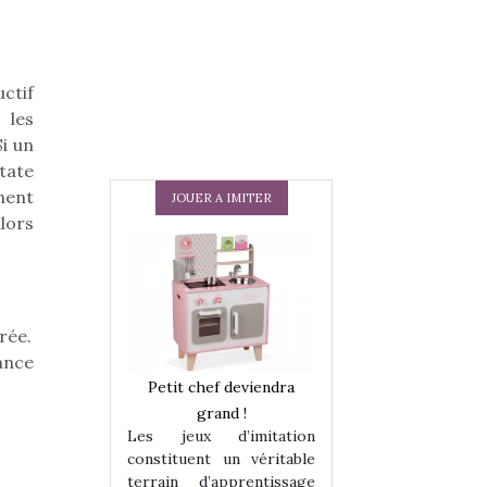
ctif
 les
i un
tate
nent
JOUER A IMITER
alors
rée.
ance
 en peluche
Petit chef deviendra
Une loutre en pe
enfants, un
grand !
pour les enfants
Les jeux d’imitation
 change des
animal qui chang
constituent un véritable
assiques !
grands classiqu
terrain d’apprentissage