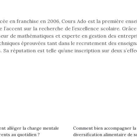
eluches quelles
Les peluc
qui permet aux enfants
es soient, sont des
qu’elles soi
d’explorer, comprendre
agnons pour les
compagnon
et s’approprier ce qu’ils…
s. Doudou, meilleur
enfants. Dou
ncée en franchise en 2006, Cours Ado est la première ense
objet à câliner,
ami, objet
 l’accent sur la recherche de l’excellence scolaire. Grâce
ent,…
confident,…
sseur de mathématiques et experte en gestion des entrepri
echniques éprouvées tant dans le recrutement des enseign
. Sa réputation est telle qu’une inscription sur deux s’eff
 l’aventure était au
T’AS TON NERF ?
Le boom de l
out du jardin ?
t alléger la charge mentale
Comment bien accompagner la
A l’heure du
pour enfant
trois confinements
rents au quotidien ?
diversification alimentaire de s
déconfinement, des
ssifs, des couvre-