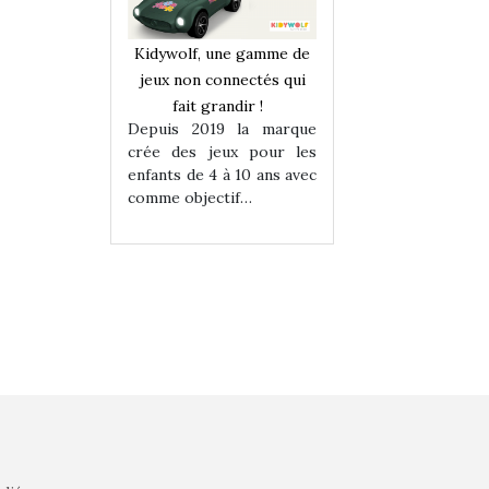
une gamme de
Kidywolf, une gamme de
Kidywolf, une ga
onnectés qui
jeux non connectés qui
jeux non connecté
randir !
fait grandir !
fait grandir 
9 la marque
Depuis 2019 la marque
Depuis 2019 la 
eux pour les
crée des jeux pour les
crée des jeux po
 à 10 ans avec
enfants de 4 à 10 ans avec
enfants de 4 à 10 a
tif…
comme objectif…
comme objectif…