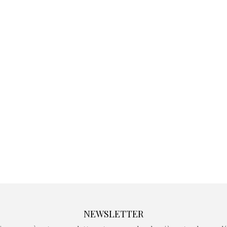
Kidywolf, une gamme de
Kidywolf, 
jeux non connectés qui
jeux non c
fait grandir !
fait g
Depuis 2019 la marque
Depuis 201
crée des jeux pour les
crée des j
enfants de 4 à 10 ans avec
enfants de 4
comme objectif…
comme objec
NEWSLETTER