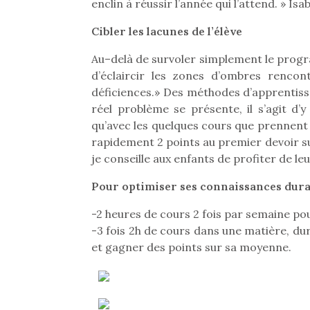
enclin à réussir l’année qui l’attend. » Is
Cibler les lacunes de l’élève
Au–delà de survoler simplement le progra
d’éclaircir les zones d’ombres rencon
déficiences.» Des méthodes d’apprentissa
réel problème se présente, il s’agit 
qu’avec les quelques cours que prennent 
rapidement 2 points au premier devoir sur 
je conseille aux enfants de profiter de le
Pour optimiser ses connaissances duran
-2 heures de cours 2 fois par semaine pou
-3 fois 2h de cours dans une matière, du
Une 
et gagner des points sur sa moyenne.
pou
anim
gr