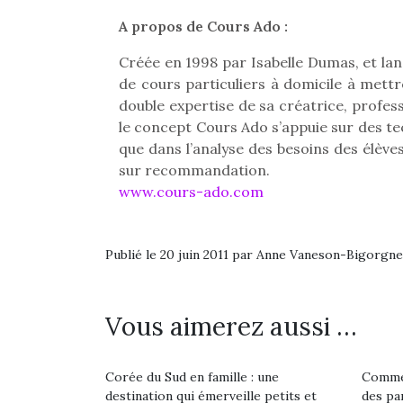
Les p
qu’ell
A propos de Cours Ado :
comp
enfant
Créée en 1998 par Isabelle Dumas, et la
ami, 
de cours particuliers à domicile à mettre
confid
double expertise de sa créatrice, profe
le concept Cours Ado s’appuie sur des t
que dans l’analyse des besoins des élèves
sur recommandation.
www.cours-ado.com
Publié le 20 juin 2011 par Anne Vaneson-Bigorgne
Vous aimerez aussi …
Et si
b
NextGen, une nouvelle
Corée du Sud en famille : une
Commen
Après 
destination qui émerveille petits et
des pa
trottinette mécanique
Des trampolines pour les
succe