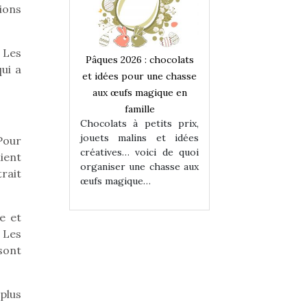
ions
 Les
 : chocolats
Pâques 2026 : chocolats
Pâques 2026 : cho
ui a
ur une chasse
et idées pour une chasse
et idées pour une
magique en
aux œufs magique en
aux œufs magiqu
ille
famille
famille
 petits prix,
Chocolats à petits prix,
Chocolats à petit
ins et idées
jouets malins et idées
jouets malins et
Pour
voici de quoi
créatives… voici de quoi
créatives… voici 
lient
ne chasse aux
organiser une chasse aux
organiser une cha
trait
ue…
œufs magique…
œufs magique…
e et
 Les
sont
 plus