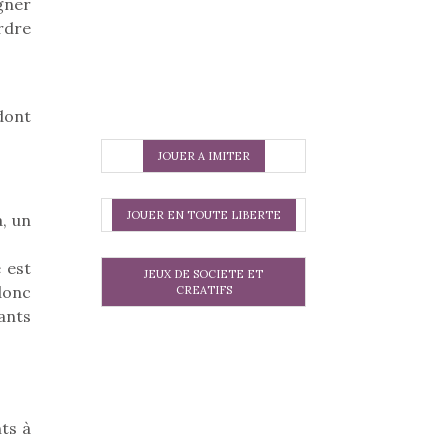
gner
rdre
dont
JOUER A IMITER
JOUER EN TOUTE LIBERTE
, un
 est
JEUX DE SOCIETE ET
 donc
CREATIFS
fants
ts à