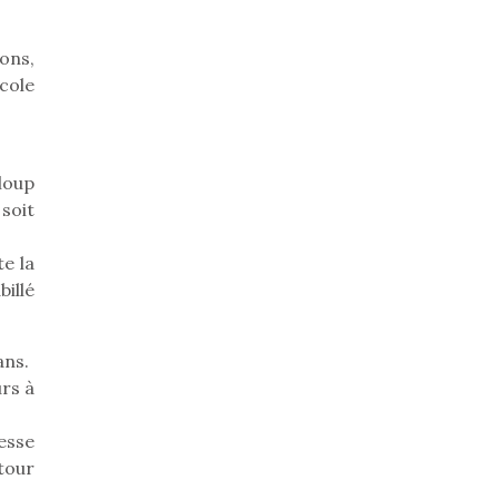
ons,
école
loup
soit
te la
illé
ans.
urs à
esse
tour