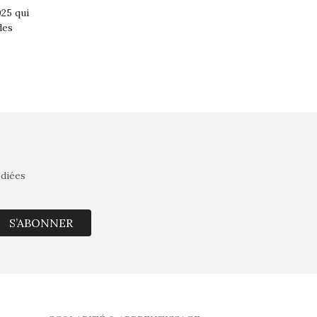
025 qui
des
édiées
S’ABONNER