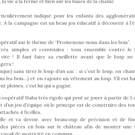
 la vie à la ferme et bien sûr les bases de la chaîne
ticulièrement indiqué pour les enfants des agglomérati
te. A la campagne est un beau jeu éducatif à découvrir à l’
opératif sur le thème de “Promenons-nous dans les bois”.
rès simples et conviviales : tous ensemble contre le 
vite ! Il faut faire sa cueillette avant que le loup ne 
gera !
laque) sans tirer le loup d’un sac : si c’est le loup, on chan
es bois…) et on rajoute un vêtement au loup. S’il est hab
nt pleines, c’est lui qui a gagné.
coopératif Haba très rigolo qui peut se jouer à partir de 5 
git d’un jeu d’équipe où le principe est de construire des to
attachés 4 ficelles.
lle et va devoir, avec beaucoup de précision et de fin
 des pièces en bois sur le château afin de monter une 
travail de motricité en commun.