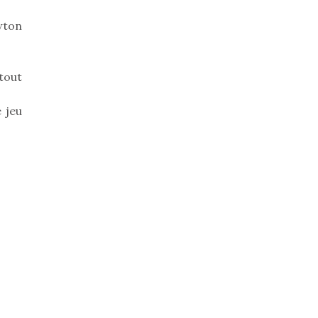
ewton
tout
 jeu