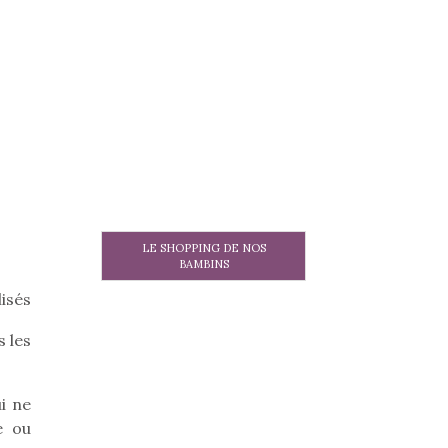
LE SHOPPING DE NOS
BAMBINS
lisés
s les
i ne
e ou