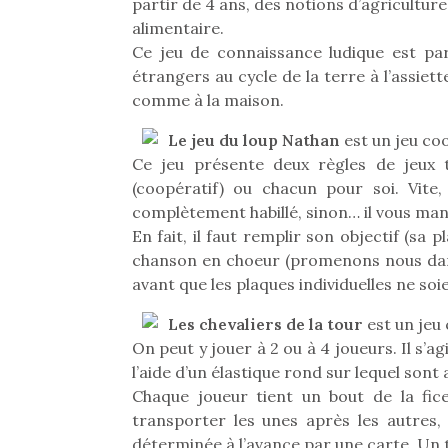
partir de 4 ans, des notions d’agriculture,
alimentaire.
Ce jeu de connaissance ludique est par
étrangers au cycle de la terre à l’assiet
comme à la maison.
Le jeu du loup Nathan
est un jeu co
Ce jeu présente deux règles de jeux t
(coopératif) ou chacun pour soi. Vite, 
complètement habillé, sinon… il vous man
En fait, il faut remplir son objectif (sa p
chanson en choeur (promenons nous dans l
avant que les plaques individuelles ne soie
Les chevaliers de la tour
est un jeu 
On peut y jouer à 2 ou à 4 joueurs. Il s’a
l’aide d’un élastique rond sur lequel sont 
Chaque joueur tient un bout de la fice
transporter les unes après les autres,
déterminée à l’avance par une carte. Un 