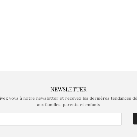
crée des jeux pour les
crée des j
enfants de 4 à 10 ans avec
enfants de 4
comme objectif…
comme objec
NEWSLETTER
ivez vous à notre newsletter et recevez les dernières tendances d
aux familles, parents et enfants