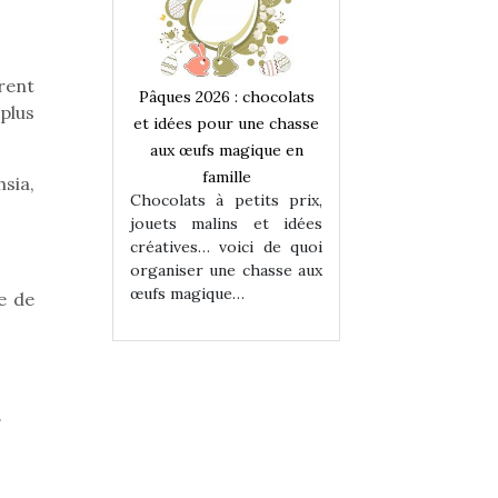
rent
 : chocolats
Pâques 2026 : chocolats
Pâques 2026 : cho
plus
ur une chasse
et idées pour une chasse
et idées pour une
magique en
aux œufs magique en
aux œufs magiqu
ille
famille
famille
hsia,
 petits prix,
Chocolats à petits prix,
Chocolats à petit
ins et idées
jouets malins et idées
jouets malins et
voici de quoi
créatives… voici de quoi
créatives… voici 
ne chasse aux
organiser une chasse aux
organiser une cha
ue…
œufs magique…
œufs magique…
e de
.