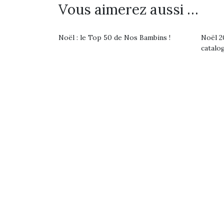
Les p
Vous aimerez aussi …
qu’ell
comp
enfant
Noël : le Top 50 de Nos Bambins !
Noël 20
ami, 
catalo
confid
Et si
b
NextGen, une nouvelle
Après 
trottinette mécanique
Des trampolines pour les
succe