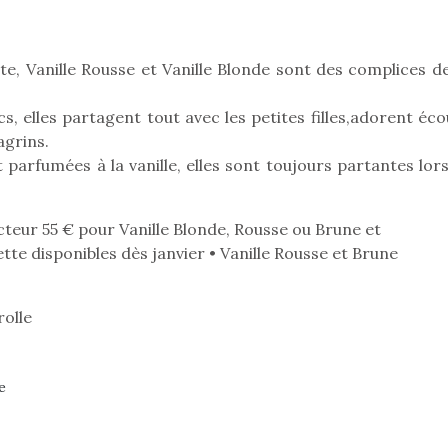
tte, Vanille Rousse et Vanille Blonde sont des complices d
s, elles partagent tout avec les petites filles,adorent éc
agrins.
 parfumées à la vanille, elles sont toujours partantes lors
Petit chef deviendra
teur 55 € pour Vanille Blonde, Rousse ou Brune et
grand !
lette disponibles dès janvier • Vanille Rousse et Brune
Les jeux d’imitation
constituent un véritable
terrain d’apprentissage
olle
qui permet aux enfants
d’explorer, comprendre
loutre en peluche
Une loutre
et s’approprier ce qu’ils…
r les enfants, un
pour les 
e
al qui change des
animal qui
ands classiques !
grands cl