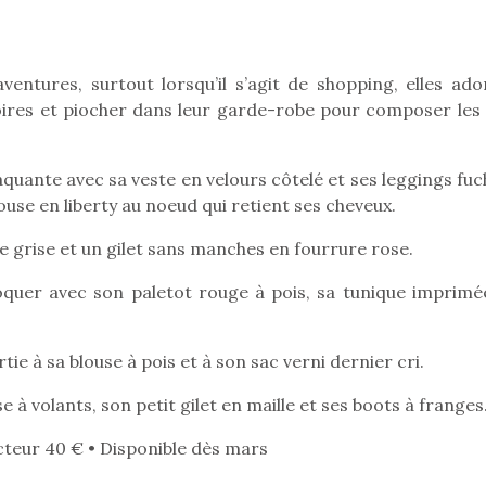
entures, surtout lorsqu’il s’agit de shopping, elles ado
Pâques 2026 : chocolats
Pâques 2026
oires et piocher dans leur garde-robe pour composer les 
et idées pour une chasse
et idées po
aux œufs magique en
aux œufs 
famille
fam
raquante avec sa veste en velours côtelé et ses leggings fuc
Chocolats à petits prix,
Chocolats à
ouse en liberty au noeud qui retient ses cheveux.
jouets malins et idées
jouets mal
créatives… voici de quoi
créatives… 
e grise et un gilet sans manches en fourrure rose.
organiser une chasse aux
organiser u
œufs magique…
œufs magiq
croquer avec son paletot rouge à pois, sa tunique imprimé
e à sa blouse à pois et à son sac verni dernier cri.
se à volants, son petit gilet en maille et ses boots à franges
cteur 40 € • Disponible dès mars