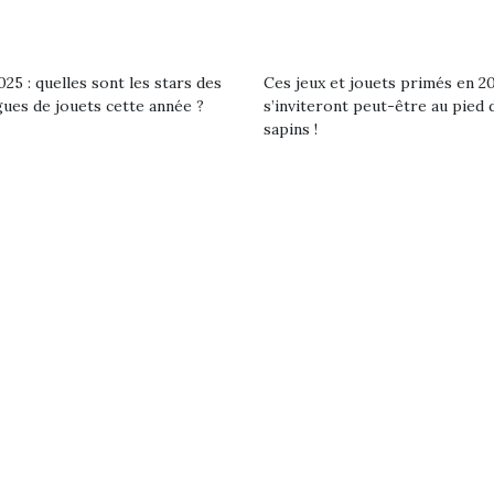
eluches quelles
Les peluc
es soient, sont des
qu’elles soi
agnons pour les
compagnon
s. Doudou, meilleur
enfants. Dou
25 : quelles sont les stars des
Ces jeux et jouets primés en 2
objet à câliner,
ami, objet
gues de jouets cette année ?
s’inviteront peut-être au pied 
ent,…
confident,…
sapins !
 l’aventure était au
T’AS TON NERF ?
Le boom de l
out du jardin ?
A l’heure du
pour enfant
trois confinements
déconfinement, des
ssifs, des couvre-