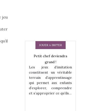
e jeu
outer
qu’il
JOUER A IMITER
Petit chef deviendra
grand !
Les jeux d’imitation
constituent un véritable
terrain d’apprentissage
qui permet aux enfants
d’explorer, comprendre
 en peluche
Une loutre en pe
et s’approprier ce qu’ils…
enfants, un
pour les enfants
 change des
animal qui chang
assiques !
grands classiqu