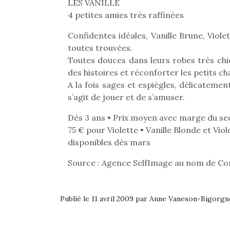
LES VANILLE
4 petites amies très raffinées
Confidentes idéales, Vanille Brune, Viole
toutes trouvées.
Toutes douces dans leurs robes très chic
des histoires et réconforter les petits ch
A la fois sages et espiègles, délicatement
s’agit de jouer et de s’amuser.
Dès 3 ans • Prix moyen avec marge du sec
75 € pour Violette • Vanille Blonde et Vio
disponibles dès mars
Source : Agence SelfImage au nom de Cor
Une 
pou
Publié le 11 avril 2009 par Anne Vaneson-Bigorgn
anim
gr