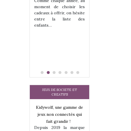
 jeu !
les enfants ?
Comme chaque année, au
our la glisse
Quelle que soit l
moment de choisir les
sel, et même
sous laquel
cadeaux à offrir, on hésite
tits peuvent
matérialise le tipi 
entre la liste des
 s’y initier.
tissu, plastique…)
enfants…
te…
petite tente posé
JEUX DE SOCIETE ET
CREATIFS
une gamme de
Kidywolf, une gamme de
Kidywolf, une ga
onnectés qui
jeux non connectés qui
jeux non connecté
randir !
fait grandir !
fait grandir 
9 la marque
Depuis 2019 la marque
Depuis 2019 la 