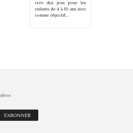
eux pour les
crée des jeux pour les
crée des jeux po
 à 10 ans avec
enfants de 4 à 10 ans avec
enfants de 4 à 10 a
tif…
comme objectif…
comme objectif…
édiées
S’ABONNER