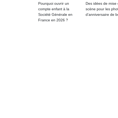
Pourquoi ouvrir un
Des idées de mise
compte enfant à la
scène pour les pho
Société Générale en
d’anniversaire de 
France en 2026 ?
Un
p
e
u
cl
Le
pe
qu