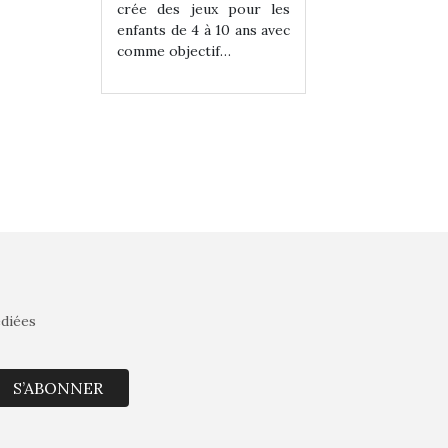
eux pour les
crée des jeux pour les
crée des jeux po
 à 10 ans avec
enfants de 4 à 10 ans avec
enfants de 4 à 10 a
tif…
comme objectif…
comme objectif…
édiées
S’ABONNER