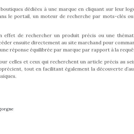
s boutiques dédiées à une marque en cliquant sur leur log
dans le portail, un moteur de recherche par mots-clés ou
effet de rechercher un produit précis ou une thémat
accéder ensuite directement au site marchand pour comma
 une réponse équilibrée par marque par rapport à la requê
ur celles et ceux qui recherchent un article précis au sei
pprécient, tout en facilitant également la découverte d’au
ssiques.
loutre en peluche
Petit chef deviendra
Une loutre
igorgne
r les enfants, un
grand !
pour les 
Les jeux d’imitation
al qui change des
animal qui
constituent un véritable
ands classiques !
grands cl
terrain d’apprentissage