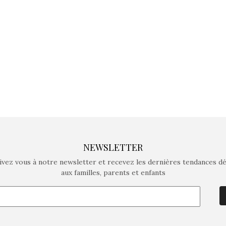
crée des jeux pour les
crée des j
enfants de 4 à 10 ans avec
enfants de 4
comme objectif…
comme objec
NEWSLETTER
ivez vous à notre newsletter et recevez les dernières tendances d
aux familles, parents et enfants