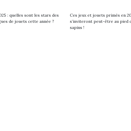
eluches quelles
Les peluc
qui permet aux enfants
es soient, sont des
qu’elles soi
d’explorer, comprendre
agnons pour les
compagnon
25 : quelles sont les stars des
Ces jeux et jouets primés en 2
et s’approprier ce qu’ils…
s. Doudou, meilleur
enfants. Dou
gues de jouets cette année ?
s’inviteront peut-être au pied 
objet à câliner,
ami, objet
sapins !
ent,…
confident,…
T’AS TON NERF ?
Le boom de l
A l’heure du
pour enfant
déconfinement, des
qu’un
premières grosses
L’attrait p
chaleurs et des futures
est univer
vacances estivales, le
 l’aventure était au
les plus pe
parc, le jardin, la…
commencer à
out du jardin ?
La trottinet
trois confinements
ssifs, des couvre-