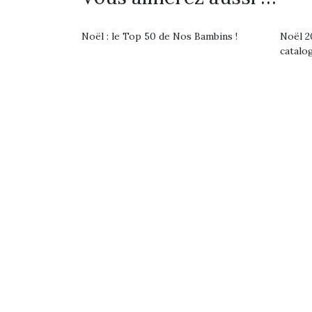
Les p
qu’ell
comp
Noël : le Top 50 de Nos Bambins !
Noël 20
enfant
catalo
ami, 
confid
Et si
b
NextGen, une nouvelle
Après 
trottinette mécanique
Des trampolines pour les
succe