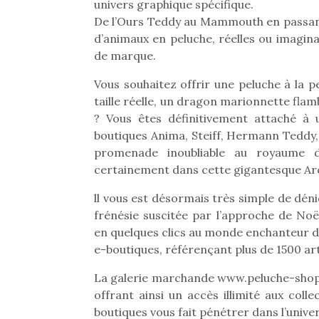
univers graphique spécifique.
De l’Ours Teddy au Mammouth en passant 
d’animaux en peluche, réelles ou imagina
de marque.
Vous souhaitez offrir une peluche à la pe
taille réelle, un dragon marionnette fla
? Vous êtes définitivement attaché à
boutiques Anima, Steiff, Hermann Teddy,
promenade inoubliable au royaume d
certainement dans cette gigantesque Arc
ll vous est désormais très simple de dénic
frénésie suscitée par l’approche de Noë
en quelques clics au monde enchanteur de
e-boutiques, référençant plus de 1500 art
La galerie marchande www.peluche-shop.
offrant ainsi un accès illimité aux coll
boutiques vous fait pénétrer dans l’unive