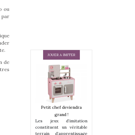
o ou
 par
ique
nder
te.
JOUER A IMITER
n de
tres
 en peluche
Petit chef deviendra
Une loutre en pe
enfants, un
grand !
pour les enfants
Les jeux d’imitation
 change des
animal qui chang
constituent un véritable
assiques !
grands classiqu
terrain d’apprentissage