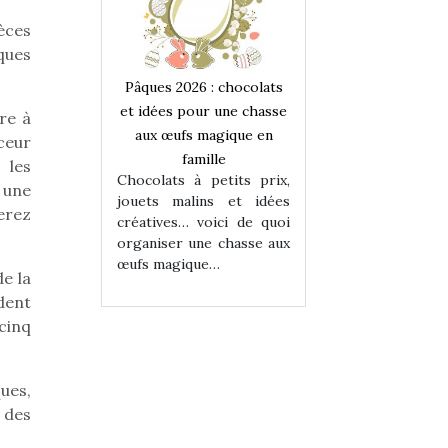
èces
ques
 : chocolats
Pâques 2026 : chocolats
Pâques 2026 : cho
ur une chasse
et idées pour une chasse
et idées pour une
ire à
magique en
aux œufs magique en
aux œufs magiqu
uceur
ille
famille
famille
 les
 petits prix,
Chocolats à petits prix,
Chocolats à petit
 une
ins et idées
jouets malins et idées
jouets malins et
erez
voici de quoi
créatives… voici de quoi
créatives… voici 
ne chasse aux
organiser une chasse aux
organiser une cha
ue…
œufs magique…
œufs magique…
de la
dent
cinq
ues,
 des