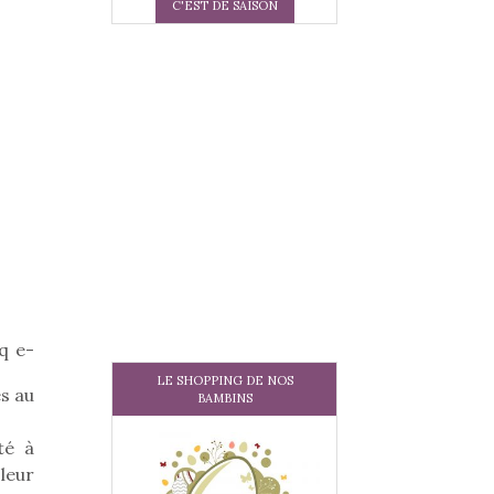
C'EST DE SAISON
nq e-
LE SHOPPING DE NOS
s au
BAMBINS
té à
leur