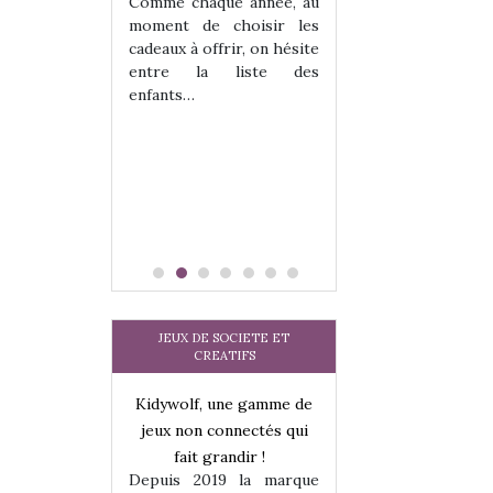
les enfants ?
Comme chaque année, au
Quelle que soit l
moment de choisir les
sous laquel
cadeaux à offrir, on hésite
matérialise le tipi 
entre la liste des
tissu, plastique…)
enfants…
petite tente posé
JEUX DE SOCIETE ET
CREATIFS
une gamme de
Kidywolf, une gamme de
Kidywolf, une ga
onnectés qui
jeux non connectés qui
jeux non connecté
randir !
fait grandir !
fait grandir 
9 la marque
Depuis 2019 la marque
Depuis 2019 la 