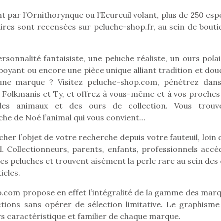
par l’Ornithorynque ou l’Ecureuil volant, plus de 250 esp
ires sont recensées sur peluche-shop.fr, au sein de bouti
Pâques 2026 : chocolats
Pâques 2026
et idées pour une chasse
et idées po
rsonnalité fantaisiste, une peluche réaliste, un ours pola
aux œufs magique en
aux œufs 
mboyant ou encore une pièce unique alliant tradition et do
famille
fam
 une marque ? Visitez peluche-shop.com, pénétrez dans
Chocolats à petits prix,
Chocolats à
 Folkmanis et Ty, et offrez à vous-même et à vos proches
jouets malins et idées
jouets mal
es animaux et des ours de collection. Vous trouv
créatives… voici de quoi
créatives… 
he de Noé l’animal qui vous convient…
organiser une chasse aux
organiser u
œufs magique…
œufs magiq
her l’objet de votre recherche depuis votre fauteuil, loin 
l. Collectionneurs, parents, enfants, professionnels accè
s peluches et trouvent aisément la perle rare au sein des 
icles.
com propose en effet l’intégralité de la gamme des marq
ections sans opérer de sélection limitative. Le graphisme
rs caractéristique et familier de chaque marque.