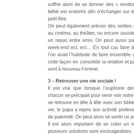
qu
suffire alors de se donner des « rend
so
bébé est endormi afin d’échanger sur t
s
petit être.
c
On peut également prévoir des sorties 
p
au cinéma, au théâtre, ou encore assiste
en
un repas entre amis. On peut aussi pa
Do
me
week-end ect, ect… En tout cas faire
am
l’on avait l’habitude de faire ensemble 
à 
cette façon on consolide la relation et
co
sent à nouveau Femme.
…
3 – Retrouver une vie sociale !
Il est vrai que lorsque l’euphorie d
chacun se précipait pour venir voir notr
se retrouve en tête à tête avec son béb
vie, le papa a repris son activité profe
de paternité. On peut alors se sentir un p
Il est alors important de se créer un
Des
plusieurs solutions sont envisageables. I