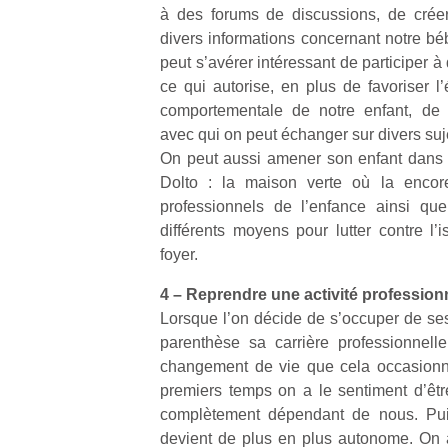
trampolines
l’
à des forums de discussions, de crée
pour les
divers informations concernant notre béb
NextGen,
grands et
peut s’avérer intéressant de participer 
une
les petits !
ce qui autorise, en plus de favoriser l
nouvelle
Durant les
Ap
comportementale de notre enfant, de 
trottinette
vacances
co
avec qui on peut échanger sur divers suj
mécanique
estivales
su
On peut aussi amener son enfant dans 
Beeper
et avec le
de
Dolto : la maison verte où la encor
Les
retour des
co
professionnels de l’enfance ainsi que
enfants
beaux
fe
différents moyens pour lutter contre 
débordent
jours, c’est
he
souvent
foyer.
l’occasion
di
d’énergie.
rêvée
de
4 – Reprendre une activité professionn
Varier les
pour les
re
occupations
enfants
de
Lorsque l’on décide de s’occuper de ses
n’est pas
de…
d’
parenthèse sa carrière professionnell
toujours
pe
changement de vie que cela occasionne
simple.
pr
premiers temps on a le sentiment d’être
Conjuguer
15
complètement dépendant de nous. Puis
divertissement,
devient de plus en plus autonome. On 
activité