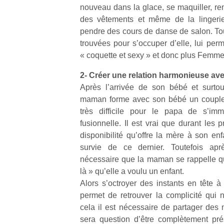
nouveau dans la glace, se maquiller, rem
des vêtements et même de la lingerie,
pendre des cours de danse de salon. Tou
trouvées pour s’occuper d’elle, lui per
« coquette et sexy » et donc plus Femme
Un
2- Créer une relation harmonieuse a
Après l’arrivée de son bébé et surtou
maman forme avec son bébé un couple à 
p
très difficile pour le papa de s’imm
e
fusionnelle. Il est vrai que durant les 
u
disponibilité qu’offre la mère à son enf
survie de ce dernier. Toutefois ap
nécessaire que la maman se rappelle q
là » qu’elle a voulu un enfant.
Alors s’octroyer des instants en tête
cl
permet de retrouver la complicité qui 
Le
cela il est nécessaire de partager des 
pe
qu
sera question d’être complètement prése