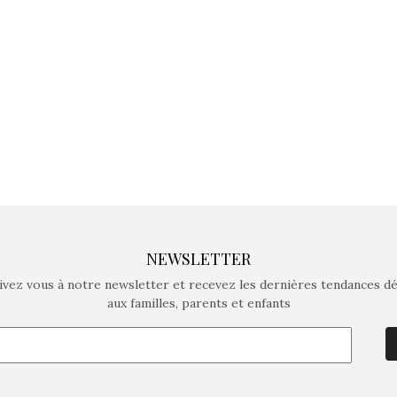
crée des jeux pour les
crée des j
enfants de 4 à 10 ans avec
enfants de 4
comme objectif…
comme objec
NEWSLETTER
ivez vous à notre newsletter et recevez les dernières tendances d
aux familles, parents et enfants