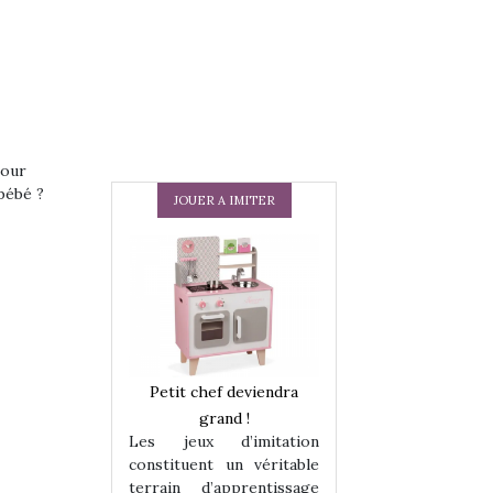
pour
bébé ?
JOUER A IMITER
 en peluche
Petit chef deviendra
Une loutre en pe
enfants, un
grand !
pour les enfants
Les jeux d’imitation
 change des
animal qui chang
constituent un véritable
assiques !
grands classiqu
terrain d’apprentissage