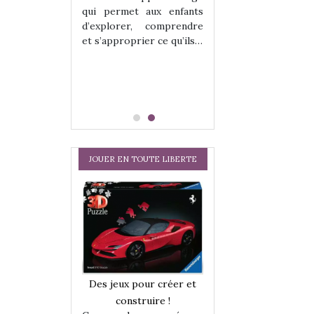
hes quelles
Les peluches q
qui permet aux enfants
ent, sont des
qu’elles soient, s
d’explorer, comprendre
s pour les
compagnons pou
et s’approprier ce qu’ils…
dou, meilleur
enfants. Doudou, m
 à câliner,
ami, objet à câ
confident,…
JOUER EN TOUTE LIBERTE
a trottinette
Comment choisir
Des jeux pour créer et
 : bien plus
cabanes et des tip
construire !