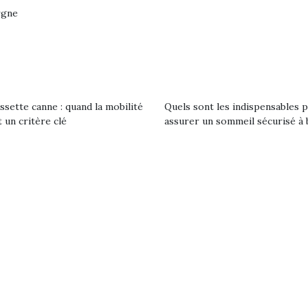
rgne
ssette canne : quand la mobilité
Quels sont les indispensables 
 un critère clé
assurer un sommeil sécurisé à 
loutre en peluche
Petit chef deviendra
Une loutre
r les enfants, un
grand !
pour les 
Les jeux d’imitation
al qui change des
animal qui
constituent un véritable
ands classiques !
grands cl
terrain d’apprentissage