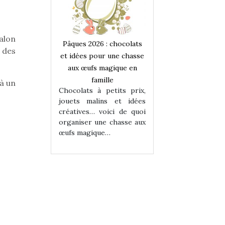
salon
 : chocolats
Pâques 2026 : chocolats
Pâques 2026 : cho
 des
ur une chasse
et idées pour une chasse
et idées pour une
magique en
aux œufs magique en
aux œufs magiqu
ille
famille
famille
 à un
 petits prix,
Chocolats à petits prix,
Chocolats à petit
ins et idées
jouets malins et idées
jouets malins et
voici de quoi
créatives… voici de quoi
créatives… voici 
ne chasse aux
organiser une chasse aux
organiser une cha
ue…
œufs magique…
œufs magique…