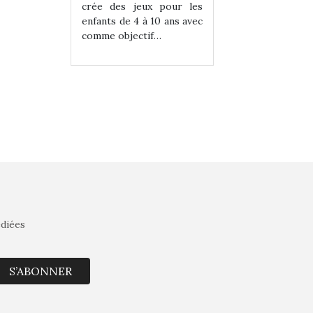
eux pour les
crée des jeux pour les
crée des jeux po
 à 10 ans avec
enfants de 4 à 10 ans avec
enfants de 4 à 10 a
tif…
comme objectif…
comme objectif…
édiées
S’ABONNER