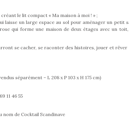
 créant le lit compact « Ma maison à moi ! » ;
 qui laisse un large espace au sol pour aménager un petit 
Pâques 2026 : chocolats
Pâques 2026
su rose qui forme une maison de deux étages avec un toit,
et idées pour une chasse
et idées po
aux œufs magique en
aux œufs 
famille
fam
urront se cacher, se raconter des histoires, jouer et rêver
Chocolats à petits prix,
Chocolats à
jouets malins et idées
jouets mal
créatives… voici de quoi
créatives… 
organiser une chasse aux
organiser u
œufs magique…
œufs magiq
endus séparément – L 208 x P 103 x H 175 cm)
69 11 46 55
au nom de Cocktail Scandinave