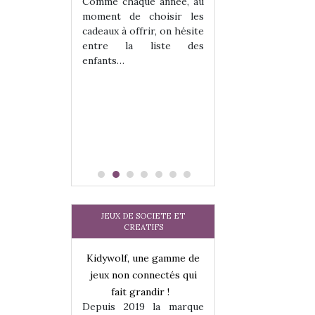
 jeu !
les enfants ?
Comme chaque année, au
our la glisse
Quelle que soit l
moment de choisir les
sel, et même
sous laquel
cadeaux à offrir, on hésite
tits peuvent
matérialise le tipi 
entre la liste des
 s’y initier.
tissu, plastique…)
enfants…
te…
petite tente posé
JEUX DE SOCIETE ET
CREATIFS
une gamme de
Kidywolf, une gamme de
Kidywolf, une ga
onnectés qui
jeux non connectés qui
jeux non connecté
randir !
fait grandir !
fait grandir 
9 la marque
Depuis 2019 la marque
Depuis 2019 la 