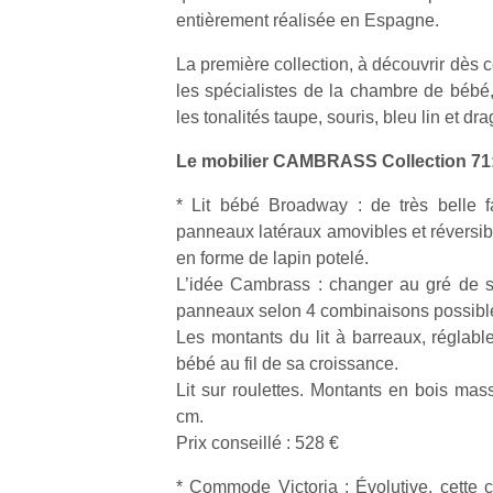
entièrement réalisée en Espagne.
La première collection, à découvrir dès
les spécialistes de la chambre de bébé,
les tonalités taupe, souris, bleu lin et dr
Un
Le mobilier CAMBRASS Collection 71
* Lit bébé Broadway : de très belle f
p
panneaux latéraux amovibles et réversi
e
en forme de lapin potelé.
u
L’idée Cambrass : changer au gré de s
panneaux selon 4 combinaisons possibl
Les montants du lit à barreaux, réglabl
bébé au fil de sa croissance.
Lit sur roulettes. Montants en bois mass
cl
cm.
Le
Prix conseillé : 528 €
pe
qu
* Commode Victoria : Évolutive, cette