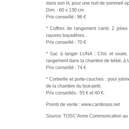
dans son lit, pour une nuit de sommeil o
une
trampolines
l’
Dim. : 60 x 130 cm
nouvelle
pour les
Prix conseillé : 96 €
trottinette
grands et
mécanique
les petits !
* Coffres de rangement carré: 2 jolies
Durant les
Ap
Beeper
rayures bayadères.
vacances
co
Les
Prix conseillé : 70 €
estivales
su
enfants
et avec le
de
débordent
* Sac à langer LUNA : Chic et ovale, 
retour des
co
souvent
rangement dans la chambre de bébé, à la 
beaux
fe
d’énergie.
jours, c’est
he
Prix conseillé : 74 €
Varier les
l’occasion
di
occupations
* Corbeille et porte-couches : pour joli
rêvée
de
n’est pas
pour les
re
de la chambre du tout-petit.
toujours
enfants
de
simple.
Prix conseillés : 55 € et 40 €.
de…
d’
Conjuguer
pe
Points de vente : www.cambrass.net
divertissement,
pr
activité
15
Source: TOSC’Anne Communication 
physique
ou
apprentissage…