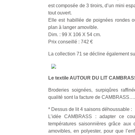
qu
est composée de 3 tiroirs, d’un mini esp
so
tout ouvert.
s
Elle est habillée de poignées rondes o
c
plan à langer amovible.
p
Dim. : 99 X 106 X 54 cm.
en
Do
Prix conseillé : 742 €
me
La collection 71 se décline également sur
am
à 
co
…
Le textile AUTOUR DU LIT CAMBRASS 
Broderies soignées, surpiqûres raffin
qualité sont la facture de CAMBRASS…
* Dessus de lit 4 saisons déhoussable :
L’idée CAMBRASS : adapter ce couvr
températures saisonnières grâce aux d
amovibles, en polyester, pour que l’enf
NextGen,
Des