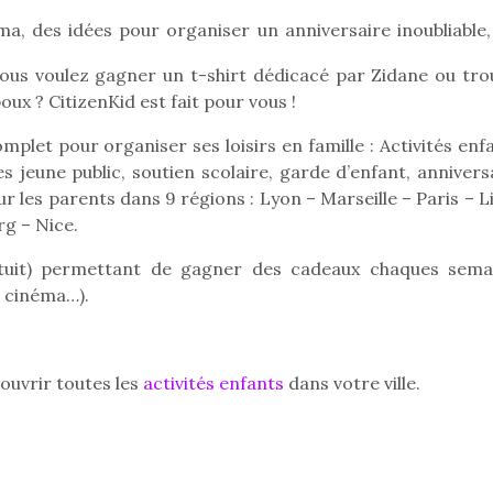
aux œufs magique en
aux œufs 
a, des idées pour organiser un anniversaire inoubliable,
famille
fam
Chocolats à petits prix,
Chocolats à
vous voulez gagner un t-shirt dédicacé par Zidane ou tro
jouets malins et idées
jouets mal
ux ? CitizenKid est fait pour vous !
créatives… voici de quoi
créatives… 
organiser une chasse aux
organiser u
mplet pour organiser ses loisirs en famille : Activités enf
œufs magique…
œufs magiq
s jeune public, soutien scolaire, garde d’enfant, annivers
our les parents dans 9 régions : Lyon – Marseille – Paris – Li
g – Nice.
ratuit) permettant de gagner des cadeaux chaques sema
e cinéma…).
ouvrir toutes les
activités enfants
dans votre ville.