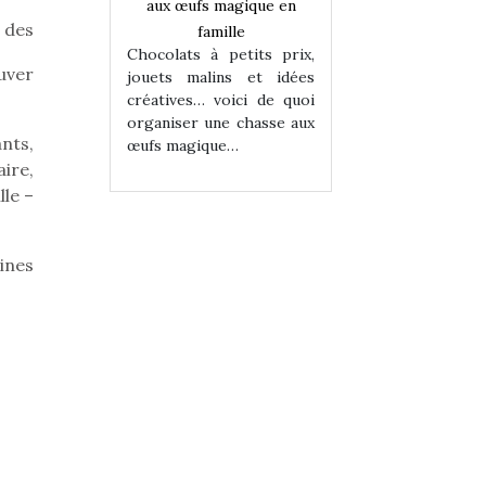
magique en
aux œufs magique en
aux œufs magiqu
 des
ille
famille
famille
 petits prix,
Chocolats à petits prix,
Chocolats à petit
uver
ins et idées
jouets malins et idées
jouets malins et
voici de quoi
créatives… voici de quoi
créatives… voici 
ne chasse aux
organiser une chasse aux
organiser une cha
ants,
ue…
œufs magique…
œufs magique…
aire,
lle –
ines