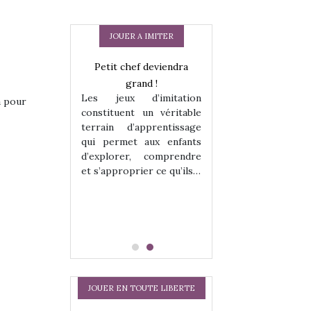
JOUER A IMITER
 en peluche
Petit chef deviendra
Une loutre en pe
enfants, un
grand !
pour les enfants
Les jeux d’imitation
 change des
animal qui chang
a pour
constituent un véritable
assiques !
grands classiqu
terrain d’apprentissage
hes quelles
Les peluches q
qui permet aux enfants
ent, sont des
qu’elles soient, s
d’explorer, comprendre
s pour les
compagnons pou
et s’approprier ce qu’ils…
dou, meilleur
enfants. Doudou, m
 à câliner,
ami, objet à câ
confident,…
JOUER EN TOUTE LIBERTE