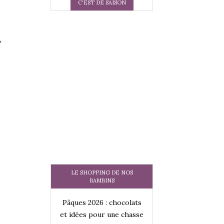
C'EST DE SAISON
t
LE SHOPPING DE NOS
BAMBINS
 : chocolats
Pâques 2026 : chocolats
Pâques 2026 : cho
ur une chasse
et idées pour une chasse
et idées pour une