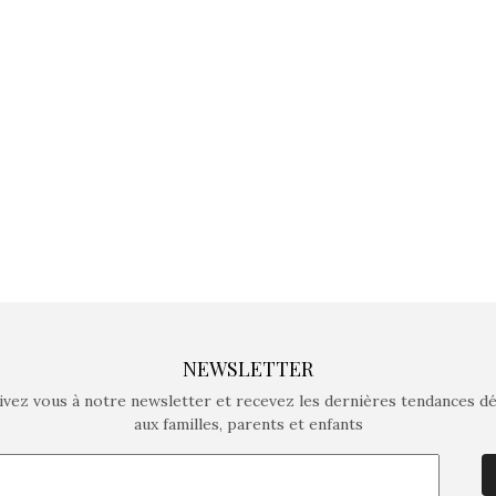
fait grandir !
fait g
Depuis 2019 la marque
Depuis 201
crée des jeux pour les
crée des j
enfants de 4 à 10 ans avec
enfants de 4
comme objectif…
comme objec
NEWSLETTER
ivez vous à notre newsletter et recevez les dernières tendances d
aux familles, parents et enfants