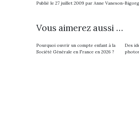
Publié le 27 juillet 2009 par Anne Vaneson-Bigor
Vous aimerez aussi …
Une 
pou
anim
Pourquoi ouvrir un compte enfant à la
Des id
Société Générale en France en 2026 ?
photos
gr
Les p
qu’ell
comp
enfant
ami, 
confid