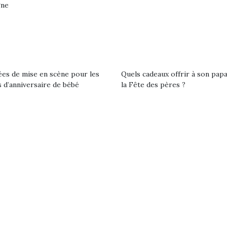
gne
loutre en peluche
Petit chef deviendra
Une loutre
r les enfants, un
grand !
pour les 
Les jeux d’imitation
al qui change des
animal qui
ées de mise en scène pour les
Quels cadeaux offrir à son pap
constituent un véritable
 d’anniversaire de bébé
la Fête des pères ?
ands classiques !
grands cl
terrain d’apprentissage
eluches quelles
Les peluc
qui permet aux enfants
es soient, sont des
qu’elles soi
d’explorer, comprendre
agnons pour les
compagnon
et s’approprier ce qu’ils…
s. Doudou, meilleur
enfants. Dou
objet à câliner,
ami, objet
ent,…
confident,…