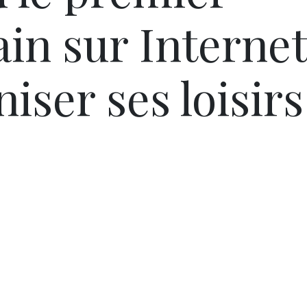
in sur Interne
iser ses loisirs
Pâques 2026 : chocolats
Pâques 2026
et idées pour une chasse
et idées po