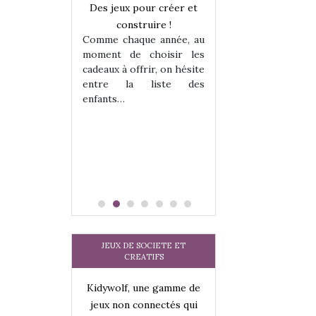
a trottinette
Des jeux pour créer et
Comment choisir
 : bien plus
construire !
cabanes et des tip
Comme chaque année, au
 jeu !
les enfants ?
moment de choisir les
our la glisse
Quelle que soit l
cadeaux à offrir, on hésite
sel, et même
sous laquel
entre la liste des
tits peuvent
matérialise le tipi 
enfants…
 s’y initier.
tissu, plastique…)
te…
petite tente posé
JEUX DE SOCIETE ET
CREATIFS
une gamme de
Kidywolf, une gamme de
Kidywolf, une ga
onnectés qui
jeux non connectés qui
jeux non connecté