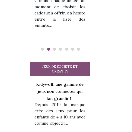
 jeu !
les enfants ?
Comme chaque année, au
our la glisse
Quelle que soit l
moment de choisir les
sel, et même
sous laquel
cadeaux à offrir, on hésite
tits peuvent
matérialise le tipi 
entre la liste des
 s’y initier.
tissu, plastique…)
enfants…
te…
petite tente posé
JEUX DE SOCIETE ET
CREATIFS
une gamme de
Kidywolf, une gamme de
Kidywolf, une ga
onnectés qui
jeux non connectés qui
jeux non connecté
randir !
fait grandir !
fait grandir 
9 la marque
Depuis 2019 la marque
Depuis 2019 la 
eux pour les
crée des jeux pour les
crée des jeux po
 à 10 ans avec
enfants de 4 à 10 ans avec
enfants de 4 à 10 a
tif…
comme objectif…
comme objectif…