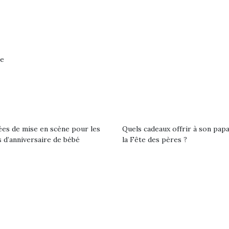
ne
ées de mise en scène pour les
Quels cadeaux offrir à son pap
 d’anniversaire de bébé
la Fête des pères ?
loutre en peluche
Petit chef deviendra
Une loutre
r les enfants, un
grand !
pour les 
Les jeux d’imitation
al qui change des
animal qui
constituent un véritable
ands classiques !
grands cl
terrain d’apprentissage