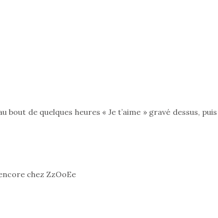
Pâques 2026 : chocolats
Pâques 2026
et idées pour une chasse
et idées po
aux œufs magique en
aux œufs 
famille
fam
Chocolats à petits prix,
Chocolats à
jouets malins et idées
jouets mal
créatives… voici de quoi
créatives… 
au bout de quelques heures « Je t’aime » gravé dessus, pui
organiser une chasse aux
organiser u
œufs magique…
œufs magiq
s encore chez ZzOoEe