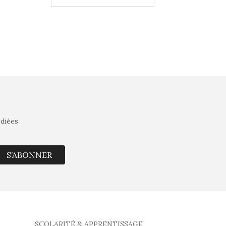
édiées
S’ABONNER
SCOLARITÉ & APPRENTISSAGE