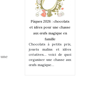
 : chocolats
Pâques 2026 : chocolats
Pâques 2026 : cho
ur une chasse
et idées pour une chasse
et idées pour une
magique en
aux œufs magique en
aux œufs magiqu
ille
famille
famille
 petits prix,
Chocolats à petits prix,
Chocolats à petit
ins et idées
jouets malins et idées
jouets malins et
voici de quoi
créatives… voici de quoi
créatives… voici 
s une
ne chasse aux
organiser une chasse aux
organiser une cha
ue…
œufs magique…
œufs magique…