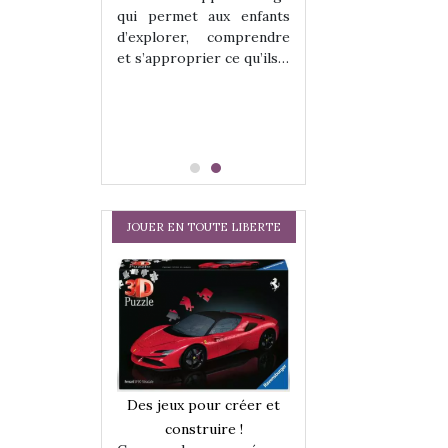
hes quelles
Les peluches q
qui permet aux enfants
ent, sont des
qu’elles soient, s
d’explorer, comprendre
s pour les
compagnons pou
et s’approprier ce qu’ils…
dou, meilleur
enfants. Doudou, m
 à câliner,
ami, objet à câ
confident,…
JOUER EN TOUTE LIBERTE
a trottinette
Comment choisir
Des jeux pour créer et
 : bien plus
cabanes et des tip
construire !