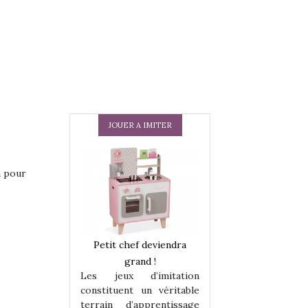
JOUER A IMITER
a pour
 en peluche
Petit chef deviendra
Une loutre en pe
enfants, un
grand !
pour les enfants
Les jeux d’imitation
 change des
animal qui chang
constituent un véritable
assiques !
grands classiqu
terrain d’apprentissage