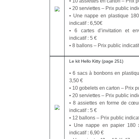
• 10 assiettes en carton – Prix pu
• 20 serviettes – Prix public indic
Et si
T
NextGen,
• Une nappe en plastique 180
l’aventure
Des
une
indicatif : 6,50€
était au
trampolines
A 
nouvelle
• 6 cartes d’invitation et e
bout du
pour les
du
trottinette
indicatif : 5 €
dé
jardin ?
grands et
mécanique
• 8 ballons – Prix public indicatif
de
Après trois
les petits !
Beeper
pr
confinements
Durant les
Les
gr
successifs,
vacances
Le kit Hello Kitty (page 251)
enfants
ch
des
estivales
débordent
e
couvre-
• 6 sacs à bonbons en plastique
et avec le
souvent
fu
feux à des
3,50 €
retour des
d’énergie.
va
heures
beaux
• 10 gobelets en carton – Prix pub
Varier les
es
différentes,
jours, c’est
• 20 serviettes – Prix public indic
occupations
le
des
l’occasion
• 8 assiettes en forme de cœur
n’est pas
ja
restrictions
rêvée
indicatif : 5 €
toujours
de
pour les
simple.
• 12 ballons – Prix public indicati
d’éloignement
enfants
Conjuguer
pendant
• Une nappe en papier 180 
de…
divertissement,
presque
indicatif : 6,90 €
activité
15 mois,…