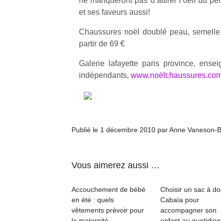
ne manqueront pas d’attirer l’oeil du pè
et ses faveurs aussi!
Chaussures noël doublé peau, semelle
partir de 69 €
Galerie lafayette paris province, ens
indépendants,
www.noëlchaussures.co
Publié le 1 décembre 2010 par Anne Vaneson-
Vous aimerez aussi …
Accouchement de bébé
Choisir un sac à do
en été : quels
Cabaïa pour
vêtements prévoir pour
accompagner son
la maternité
enfant au quotidien