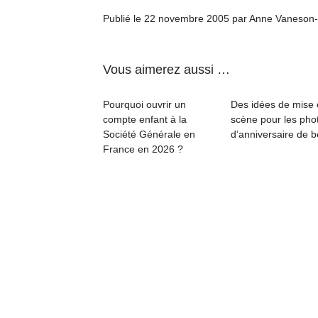
p
Publié le 22 novembre 2005 par Anne Vaneson
e
u
Vous aimerez aussi …
Pourquoi ouvrir un
Des idées de mise
compte enfant à la
scène pour les pho
cl
Société Générale en
d’anniversaire de 
Le
France en 2026 ?
pe
qu
qu
so
s
c
p
en
Do
me
am